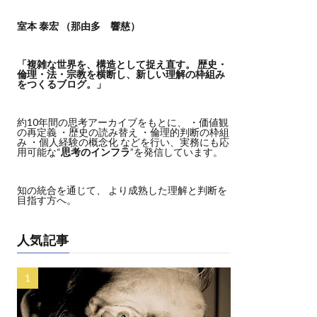
室本 泰宏 （那由多 響慈）
「複雑な世界を、構造として捉え直す。
歴史・
倫理・法・宗教を横断し、新しい理解の枠組み
をつくるブログ。」
約10年間の思考アーカイブをもとに、 ・価値観
の再定義 ・歴史の読み替え ・倫理的判断の枠組
み ・個人経験の概念化 などを行い、実務にも応
用可能な“
思考のインフラ
”を発信しています。
知の統合を通じて、 より成熟した理解と判断を
目指す方へ。
人気記事