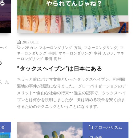
2017.08.11
ーバ
バチカン マネーロンダリング 方法
,
マネーロンダリング
,
マ
ネーロンダリング 事例
,
マネーロンダリング 事例 カジノ
,
マネ
ーロンダリング 事例 海外
の
”タックスヘイブン”は日本にある
ちょっと前にパナマ文書といったタックスヘイブン、租税回
が、九
避地の事件が話題になりました。 グローバリゼーションのデ
メリット〜自由な社会の行末〜 過去の記事で、タックスヘイ
ブンとは何かを説明しましたが、要は納める税金を安く済ま
せるためのテクニックということになります。
ンダ
グローバリズム
企業