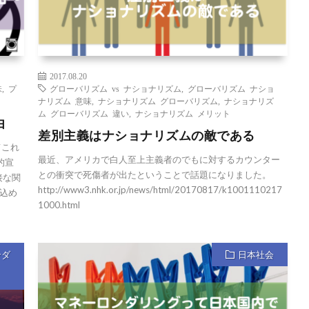
2017.08.20
味
,
プ
グローバリズム vs ナショナリズム
,
グローバリズム ナショ
ナリズム 意味
,
ナショナリズム グローバリズム
,
ナショナリズ
ム グローバリズム 違い
,
ナショナリズム メリット
由
差別主義はナショナリズムの敵である
てこれ
最近、アメリカで白人至上主義者のでもに対するカウンター
的宣
との衝突で死傷者が出たということで話題になりました。
接な関
http://www3.nhk.or.jp/news/html/20170817/k1001110217
じ込め
1000.html
ンダ
日本社会