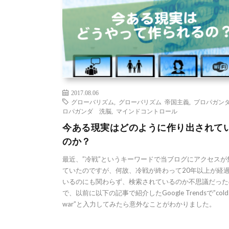
2017.08.06
グローバリズム
,
グローバリズム 帝国主義
,
プロパガン
ロパガンダ 洗脳
,
マインドコントロール
今ある現実はどのように作り出されて
のか？
最近、”冷戦”というキーワードで当ブログにアクセスが
ていたのですが、何故、冷戦が終わって20年以上が経
いるのにも関わらず、検索されているのか不思議だった
で、以前に以下の記事で紹介したGoogle Trendsで”cold
war”と入力してみたら意外なことがわかりました。