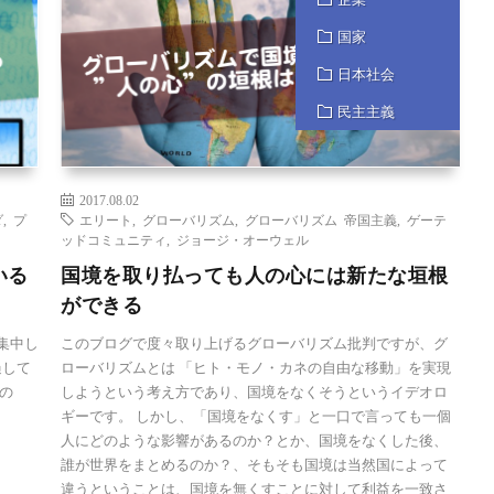
国家
日本社会
民主主義
2017.08.02
ダ
,
プ
エリート
,
グローバリズム
,
グローバリズム 帝国主義
,
ゲーテ
ッドコミュニティ
,
ジョージ・オーウェル
いる
国境を取り払っても人の心には新たな垣根
ができる
集中し
このブログで度々取り上げるグローバリズム批判ですが、グ
過して
ローバリズムとは 「ヒト・モノ・カネの自由な移動」を実現
の
しようという考え方であり、国境をなくそうというイデオロ
ギーです。 しかし、「国境をなくす」と一口で言っても一個
人にどのような影響があるのか？とか、国境をなくした後、
誰が世界をまとめるのか？、そもそも国境は当然国によって
違うということは、国境を無くすことに対して利益を一致さ