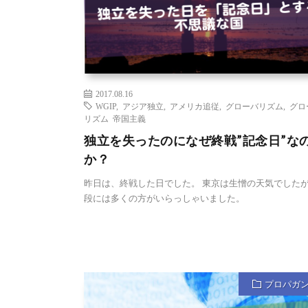
2017.08.16
WGIP
,
アジア独立
,
アメリカ追従
,
グローバリズム
,
グロ
リズム 帝国主義
独立を失ったのになぜ終戦”記念日”な
か？
昨日は、終戦した日でした。 東京は生憎の天気でした
段には多くの方がいらっしゃいました。
プロパガ