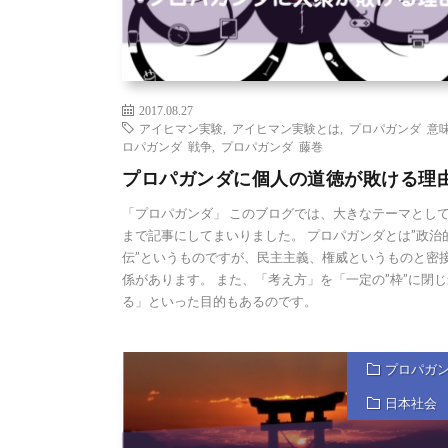
2017.08.27
アイヒマン実験
,
アイヒマン実験とは
,
プロパガンダ 意
ロパガンダ 戦争
,
プロパガンダ 藤巻
プロパガンダに個人の道徳が敗ける理
「プロパガンダ」 このブログでは、大きなテーマとし
まで記事にしてまいりました。 プロパガンダとは”政治
伝”というものですが、民主主義、権威というものと密
係があります。 また、「考え方」を「一定の”枠”に閉
る」といった目的もあるのです。
プロパガ
日本社会