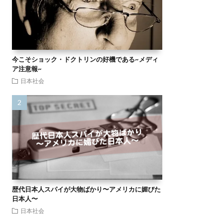
今こそショック・ドクトリンの好機である~メディ
ア注意報~
日本社会
歴代日本人スパイが大物ばかり〜アメリカに媚びた
日本人〜
日本社会