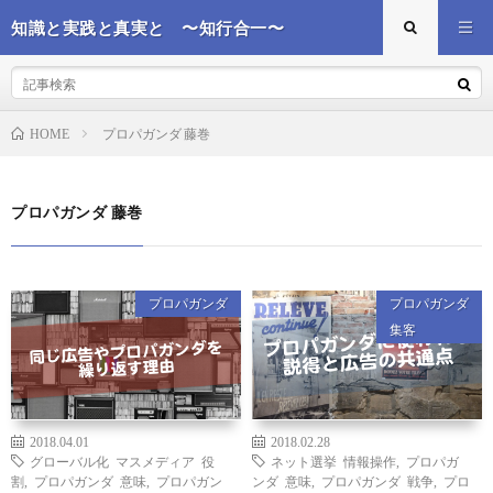
知識と実践と真実と 〜知行合一〜
プロパガンダ 藤巻
HOME
プロパガンダ 藤巻
プロパガンダ
プロパガンダ
集客
2018.04.01
2018.02.28
グローバル化 マスメディア 役
ネット選挙 情報操作
,
プロパガ
割
,
プロパガンダ 意味
,
プロパガン
ンダ 意味
,
プロパガンダ 戦争
,
プロ