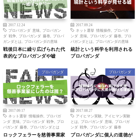
2017.12.24
2017.09.24
プロパガンダ 意味
,
プロパガン
ネット選挙 情報操作
,
プロパガ
ダ 戦争
,
プロパガンダ 藤巻
,
プロパ
ンダ 意味
,
プロパガンダ 藤巻
,
プロ
ガンダとは
,
プロパガンダの意味
パガンダとは
,
プロパガンダの意味
戦後日本に繰り広げられた代
統計という科学を利用される
表的なプロパガンダや嘘
プロパガンダ
プロパガンダ
プロパガンダ
2017.09.17
2017.08.27
ネット選挙 情報操作
,
プロパガ
アイヒマン実験
,
アイヒマン実験
ンダ 意味
,
プロパガンダ 戦争
,
プロ
とは
,
プロパガンダ 意味
,
プロパガ
パガンダ 藤巻
,
プロパガンダとは
ンダ 戦争
,
プロパガンダ 藤巻
ロックフェラーを慈善事業家
プロパガンダに個人の道徳が