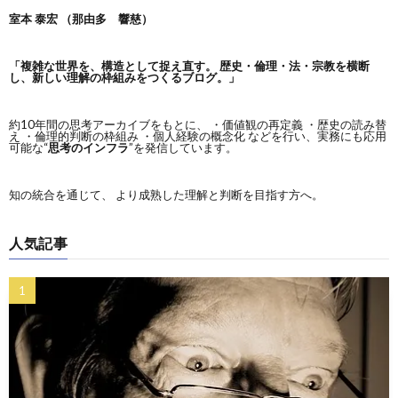
室本 泰宏 （那由多 響慈）
「複雑な世界を、構造として捉え直す。
歴史・倫理・法・宗教を横断
し、新しい理解の枠組みをつくるブログ。」
約10年間の思考アーカイブをもとに、 ・価値観の再定義 ・歴史の読み替
え ・倫理的判断の枠組み ・個人経験の概念化 などを行い、実務にも応用
可能な“
思考のインフラ
”を発信しています。
知の統合を通じて、 より成熟した理解と判断を目指す方へ。
人気記事