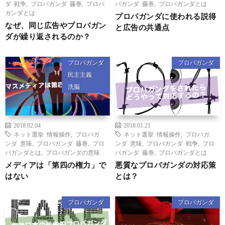
ダ 戦争
,
プロパガンダ 藤巻
,
プロパ
パガンダ 藤巻
,
プロパガンダとは
ガンダとは
プロパガンダに使われる説得
なぜ、同じ広告やプロパガン
と広告の共通点
ダが繰り返されるのか？
プロパガンダ
プロパガンダ
民主主義
洗脳
2018.02.04
2018.01.21
ネット選挙 情報操作
,
プロパガ
ネット選挙 情報操作
,
プロパガ
ンダ 意味
,
プロパガンダ 藤巻
,
プロ
ンダ 意味
,
プロパガンダ 戦争
,
プロ
パガンダとは
,
プロパガンダの意味
パガンダ 藤巻
,
プロパガンダとは
メディアは「第四の権力」で
悪質なプロパガンダの対応策
はない
とは？
プロパガンダ
プロパガンダ