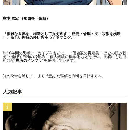
室本 泰宏 （那由多 響慈）
「複雑な世界を、構造として捉え直す。
歴史・倫理・法・宗教を横断
し、新しい理解の枠組みをつくるブログ。」
約10年間の思考アーカイブをもとに、 ・価値観の再定義 ・歴史の読み替
え ・倫理的判断の枠組み ・個人経験の概念化 などを行い、実務にも応用
可能な“
思考のインフラ
”を発信しています。
知の統合を通じて、 より成熟した理解と判断を目指す方へ。
人気記事