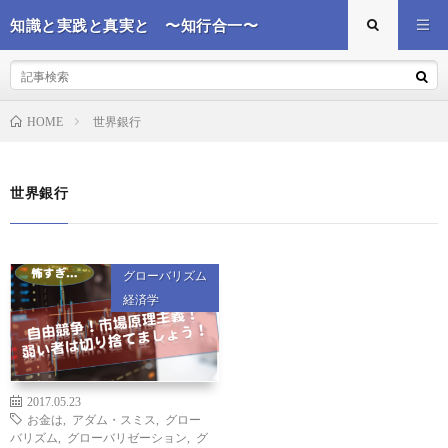
知識と実践と真実と 〜知行合一〜
世界銀行
HOME
世界銀行
グローバリズム
経済学
2017.05.23
お金は
,
アダム・スミス
,
グロー
バリズム
,
グローバリゼーション
,
グ