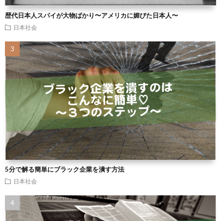
歴代日本人スパイが大物ばかり〜アメリカに媚びた日本人〜
日本社会
5分で解る簡単にブラック企業を潰す方法
日本社会