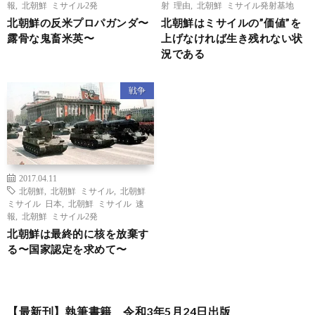
報
,
北朝鮮 ミサイル2発
射 理由
,
北朝鮮 ミサイル発射基地
北朝鮮の反米プロパガンダ〜
北朝鮮はミサイルの”価値”を
露骨な鬼畜米英〜
上げなければ生き残れない状
況である
戦争
2017.04.11
北朝鮮
,
北朝鮮 ミサイル
,
北朝鮮
ミサイル 日本
,
北朝鮮 ミサイル 速
報
,
北朝鮮 ミサイル2発
北朝鮮は最終的に核を放棄す
る〜国家認定を求めて〜
【最新刊】執筆書籍 令和3年5月24日出版