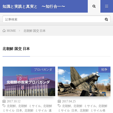
知識と実践と真実と 〜知行合一〜
北朝鮮 国交 日本
HOME
北朝鮮 国交 日本
プロパガンダ
戦争
2017.10.12
2017.04.25
北朝鮮
,
北朝鮮 ミサイル
,
北朝鮮
北朝鮮
,
北朝鮮 ミサイル
,
北朝鮮
ミサイル 日本
,
北朝鮮 ミサイル 速
ミサイル 日本
,
北朝鮮 ミサイル発