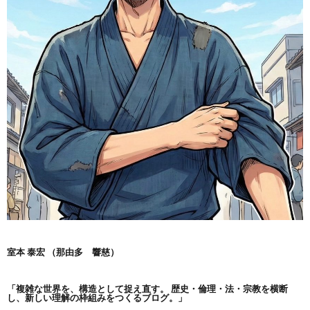
室本 泰宏 （那由多 響慈）
「複雑な世界を、構造として捉え直す。
歴史・倫理・法・宗教を横断
し、新しい理解の枠組みをつくるブログ。」