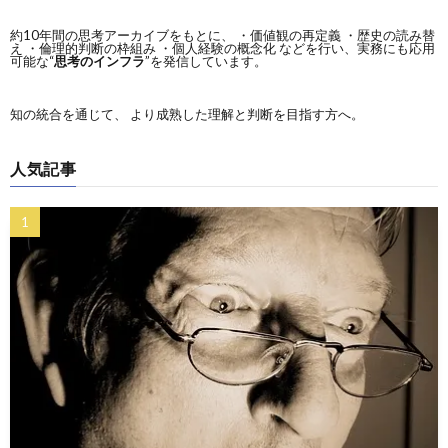
約10年間の思考アーカイブをもとに、 ・価値観の再定義 ・歴史の読み替
え ・倫理的判断の枠組み ・個人経験の概念化 などを行い、実務にも応用
可能な“
思考のインフラ
”を発信しています。
知の統合を通じて、 より成熟した理解と判断を目指す方へ。
人気記事