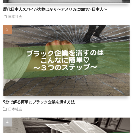
歴代日本人スパイが大物ばかり〜アメリカに媚びた日本人〜
日本社会
5分で解る簡単にブラック企業を潰す方法
日本社会