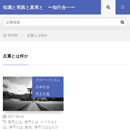
知識と実践と真実と 〜知行合一〜
左翼とは何か
HOME
左翼とは何か
グローバリズム
日本社会
民主主義
2017.04.14
保守とは
,
保守とは リベラルと
は
,
保守とは 政治
,
保守とはなんだ