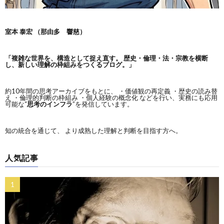
室本 泰宏 （那由多 響慈）
「複雑な世界を、構造として捉え直す。
歴史・倫理・法・宗教を横断
し、新しい理解の枠組みをつくるブログ。」
約10年間の思考アーカイブをもとに、 ・価値観の再定義 ・歴史の読み替
え ・倫理的判断の枠組み ・個人経験の概念化 などを行い、実務にも応用
可能な“
思考のインフラ
”を発信しています。
知の統合を通じて、 より成熟した理解と判断を目指す方へ。
人気記事