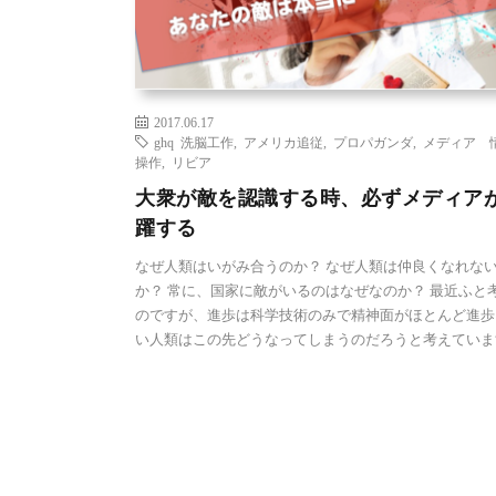
2017.06.17
ghq 洗脳工作
,
アメリカ追従
,
プロパガンダ
,
メディア 
操作
,
リビア
大衆が敵を認識する時、必ずメディア
躍する
なぜ人類はいがみ合うのか？ なぜ人類は仲良くなれな
か？ 常に、国家に敵がいるのはなぜなのか？ 最近ふと
のですが、進歩は科学技術のみで精神面がほとんど進歩
い人類はこの先どうなってしまうのだろうと考えていま