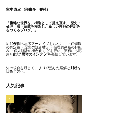
室本 泰宏 （那由多 響慈）
「複雑な世界を、構造として捉え直す。
歴史・
倫理・法・宗教を横断し、新しい理解の枠組み
をつくるブログ。」
約10年間の思考アーカイブをもとに、 ・価値観
の再定義 ・歴史の読み替え ・倫理的判断の枠組
み ・個人経験の概念化 などを行い、実務にも応
用可能な“
思考のインフラ
”を発信しています。
知の統合を通じて、 より成熟した理解と判断を
目指す方へ。
人気記事