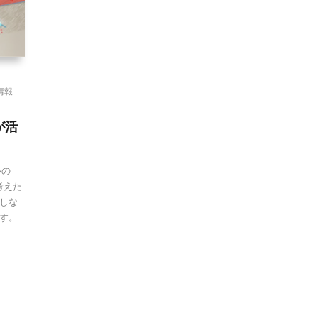
情報
が活
いの
考えた
しな
す。