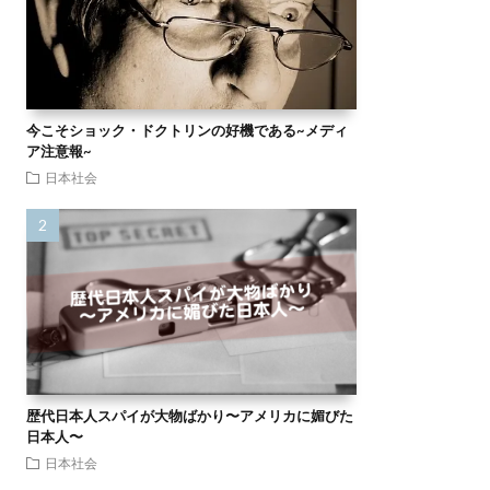
今こそショック・ドクトリンの好機である~メディ
ア注意報~
日本社会
歴代日本人スパイが大物ばかり〜アメリカに媚びた
日本人〜
日本社会