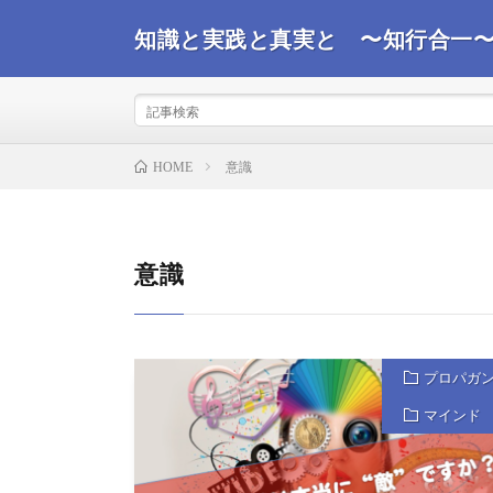
知識と実践と真実と 〜知行合一
事実を観て真実を探るコンサルタントが世界情勢を踏ま
ばと思います。
意識
HOME
意識
プロパガ
マインド