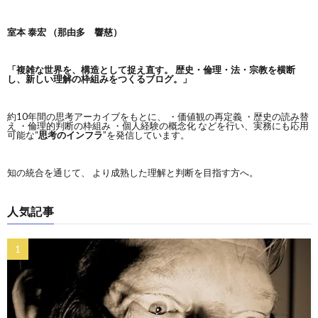
室本 泰宏 （那由多 響慈）
「複雑な世界を、構造として捉え直す。
歴史・倫理・法・宗教を横断
し、新しい理解の枠組みをつくるブログ。」
約10年間の思考アーカイブをもとに、 ・価値観の再定義 ・歴史の読み替
え ・倫理的判断の枠組み ・個人経験の概念化 などを行い、実務にも応用
可能な“
思考のインフラ
”を発信しています。
知の統合を通じて、 より成熟した理解と判断を目指す方へ。
人気記事