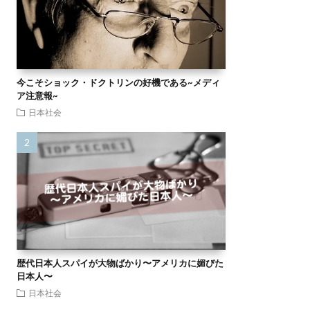
今こそショック・ドクトリンの好機である~メディ
ア注意報~
日本社会
歴代日本人スパイが大物ばかり〜アメリカに媚びた
日本人〜
日本社会