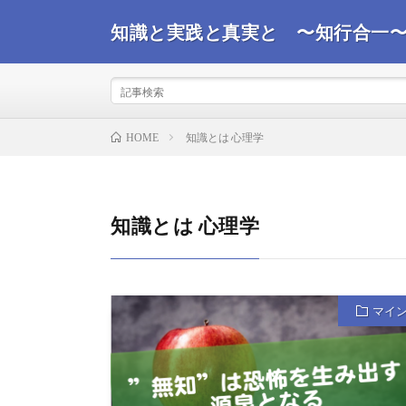
知識と実践と真実と 〜知行合一
事実を観て真実を探るコンサルタントが世界情勢を踏ま
ばと思います。
知識とは 心理学
HOME
知識とは 心理学
マイ