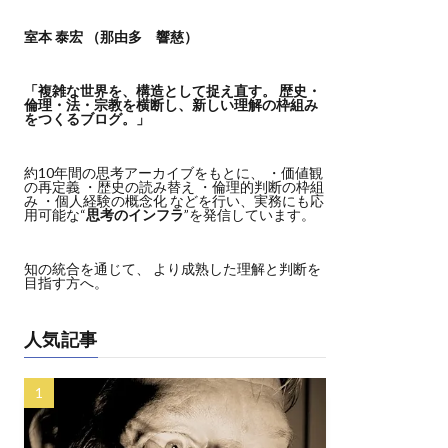
室本 泰宏 （那由多 響慈）
「複雑な世界を、構造として捉え直す。
歴史・
倫理・法・宗教を横断し、新しい理解の枠組み
をつくるブログ。」
約10年間の思考アーカイブをもとに、 ・価値観
の再定義 ・歴史の読み替え ・倫理的判断の枠組
み ・個人経験の概念化 などを行い、実務にも応
用可能な“
思考のインフラ
”を発信しています。
知の統合を通じて、 より成熟した理解と判断を
目指す方へ。
人気記事