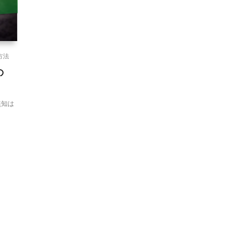
方法
の
無知は