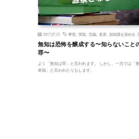
2017.07.15
事実
,
実践
,
洗脳
,
真実
,
知知識を深める 
無知は恐怖を醸成する〜知らないこと
罪〜
よく「無知は罪」と言われます。 しかし、一方では「
幸福」と言われたりもします。