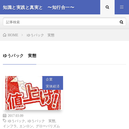
知識と実践と真実と 〜知行合一〜
ゆうパック 実態
HOME
ゆうパック 実態
企業
実体経済
2017.03.09
ゆうパック
,
ゆうパック 実態
,
インフラ
,
エンロン
,
グローバリズム