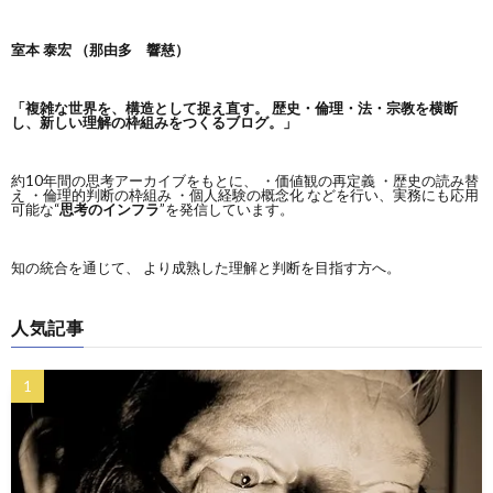
室本 泰宏 （那由多 響慈）
「複雑な世界を、構造として捉え直す。
歴史・倫理・法・宗教を横断
し、新しい理解の枠組みをつくるブログ。」
約10年間の思考アーカイブをもとに、 ・価値観の再定義 ・歴史の読み替
え ・倫理的判断の枠組み ・個人経験の概念化 などを行い、実務にも応用
可能な“
思考のインフラ
”を発信しています。
知の統合を通じて、 より成熟した理解と判断を目指す方へ。
人気記事