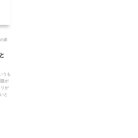
の原
と
いうも
問題が
キリが
いと