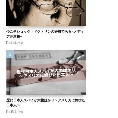
今こそショック・ドクトリンの好機である~メディ
ア注意報~
日本社会
歴代日本人スパイが大物ばかり〜アメリカに媚びた
日本人〜
日本社会