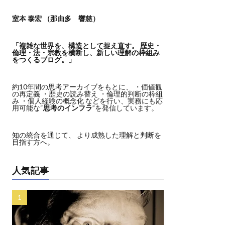
室本 泰宏 （那由多 響慈）
「複雑な世界を、構造として捉え直す。
歴史・
倫理・法・宗教を横断し、新しい理解の枠組み
をつくるブログ。」
約10年間の思考アーカイブをもとに、 ・価値観
の再定義 ・歴史の読み替え ・倫理的判断の枠組
み ・個人経験の概念化 などを行い、実務にも応
用可能な“
思考のインフラ
”を発信しています。
知の統合を通じて、 より成熟した理解と判断を
目指す方へ。
人気記事