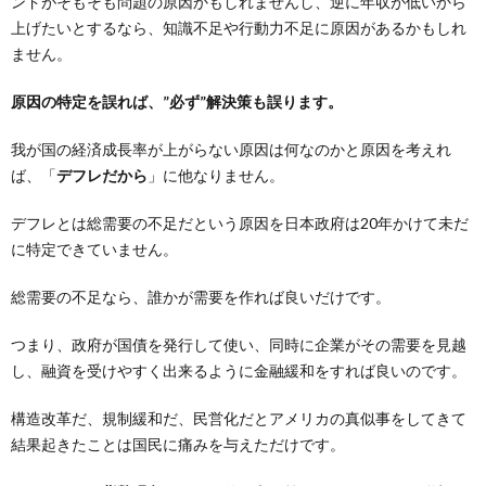
ンドがそもそも問題の原因かもしれませんし、逆に年収が低いから
上げたいとするなら、知識不足や行動力不足に原因があるかもしれ
ません。
原因の特定を誤れば、”必ず”解決策も誤ります。
我が国の経済成長率が上がらない原因は何なのかと原因を考えれ
ば、「
デフレだから
」に他なりません。
デフレとは総需要の不足だという原因を日本政府は20年かけて未だ
に特定できていません。
総需要の不足なら、誰かが需要を作れば良いだけです。
つまり、政府が国債を発行して使い、同時に企業がその需要を見越
し、融資を受けやすく出来るように金融緩和をすれば良いのです。
構造改革だ、規制緩和だ、民営化だとアメリカの真似事をしてきて
結果起きたことは国民に痛みを与えただけです。