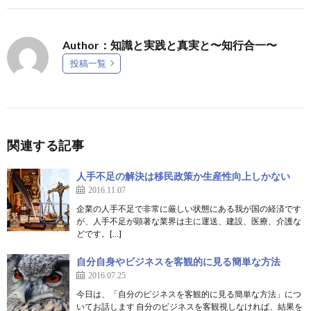
Author：知識と実践と真実と〜知行合一〜
投稿一覧
関連する記事
人手不足の解決は移民政策か生産性向上しかない
2016.11.07
企業の人手不足で非常に厳しい状態にある我が国の経済です
が、人手不足が顕著な業界は主に運送、建設、医療、介護な
どです。[…]
自分自身やビジネスを客観的に見る簡単な方法
2016.07.25
今日は、「自分のビジネスを客観的に見る簡単な方法」につ
いてお話します 自分のビジネスを客観視しなければ、結果を