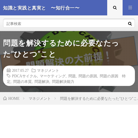
知識と実践と真実と 〜知行合一〜
問題を解決するために必要なたっ
た”ひとつ”こと
2017.05.27
マネジメント
PDCAサイクル
,
マーケティング
,
問題
,
問題の原因
,
問題の原因 特
定
,
問題の本質
,
問題解決
,
問題解決能力
マネジメント
問題を解決するために必要なたった”ひとつ”こ
HOME