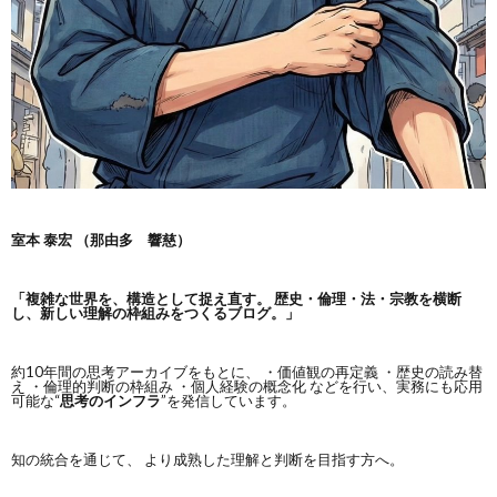
室本 泰宏 （那由多 響慈）
「複雑な世界を、構造として捉え直す。
歴史・倫理・法・宗教を横断
し、新しい理解の枠組みをつくるブログ。」
約10年間の思考アーカイブをもとに、 ・価値観の再定義 ・歴史の読み替
え ・倫理的判断の枠組み ・個人経験の概念化 などを行い、実務にも応用
可能な“
思考のインフラ
”を発信しています。
知の統合を通じて、 より成熟した理解と判断を目指す方へ。