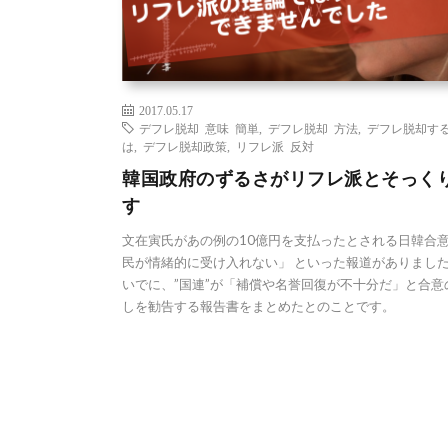
2017.05.17
デフレ脱却 意味 簡単
,
デフレ脱却 方法
,
デフレ脱却す
は
,
デフレ脱却政策
,
リフレ派 反対
韓国政府のずるさがリフレ派とそっく
す
文在寅氏があの例の10億円を支払ったとされる日韓合
民が情緒的に受け入れない」 といった報道がありました
いでに、”国連”が「補償や名誉回復が不十分だ」と合意
しを勧告する報告書をまとめたとのことです。