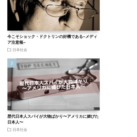
今こそショック・ドクトリンの好機である~メディ
ア注意報~
日本社会
歴代日本人スパイが大物ばかり〜アメリカに媚びた
日本人〜
日本社会