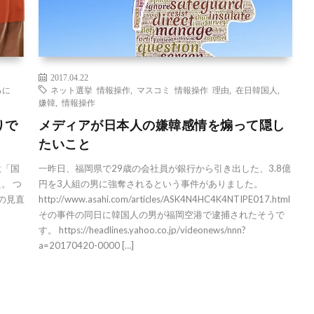
2017.04.22
るに
ネット選挙 情報操作
,
マスコミ 情報操作 理由
,
在日韓国人
,
嫌韓
,
情報操作
りで
メディアが日本人の嫌韓感情を煽って隠し
たいこと
意「国
一昨日、福岡県で29歳の会社員が銀行から引き出した、3.8億
。 つ
円を3人組の男に強奪されるという事件がありました。
の見直
http://www.asahi.com/articles/ASK4N4HC4K4NTIPE017.html
その事件の同日に韓国人の男が福岡空港で逮捕されたそうで
す。 https://headlines.yahoo.co.jp/videonews/nnn?
a=20170420-0000 […]