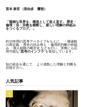
室本 泰宏 （那由多 響慈）
「複雑な世界を、構造として捉え直す。
歴史・
倫理・法・宗教を横断し、新しい理解の枠組み
をつくるブログ。」
約10年間の思考アーカイブをもとに、 ・価値観
の再定義 ・歴史の読み替え ・倫理的判断の枠組
み ・個人経験の概念化 などを行い、実務にも応
用可能な“
思考のインフラ
”を発信しています。
知の統合を通じて、 より成熟した理解と判断を
目指す方へ。
人気記事