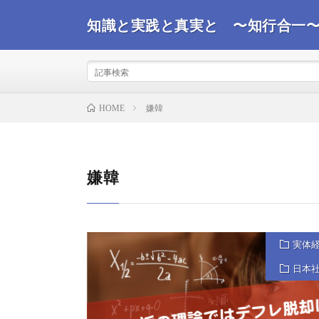
知識と実践と真実と 〜知行合一
事実を観て真実を探るコンサルタントが世界情勢を踏ま
ばと思います。
嫌韓
HOME
嫌韓
実体
日本