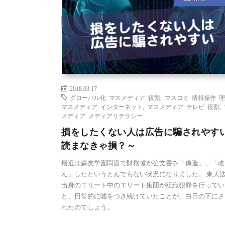
2018.03.17
グローバル化 マスメディア 役割
,
マスコミ 情報操作 
マスメディア インターネット
,
マスメディア テレビ 役割
,
メディア メディアリテラシー
損をしたくない人は広告に騙されやす
読まなきゃ損？～
最近は森友学園問題で財務省が公文書を「偽造」、「改
ん」したというとんでもない状況になりました。 東大
出身のエリート中のエリート集団が組織犯罪を行ってい
と、日常的に嘘をつき続けていたことが、白日の下にさ
れたのでしょう。