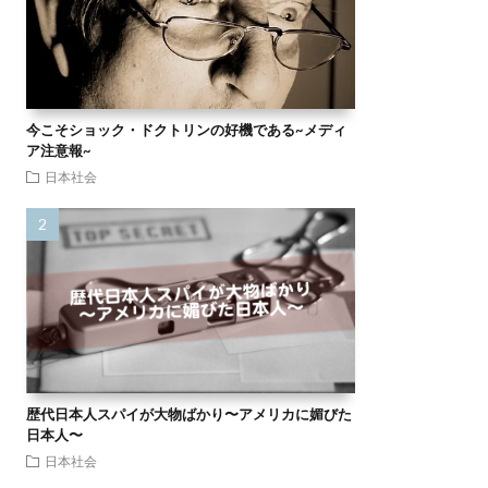
今こそショック・ドクトリンの好機である~メディ
ア注意報~
日本社会
歴代日本人スパイが大物ばかり〜アメリカに媚びた
日本人〜
日本社会