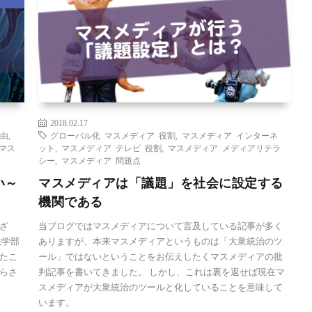
2018.02.17
理由
,
グローバル化 マスメディア 役割
,
マスメディア インターネ
マス
ット
,
マスメディア テレビ 役割
,
マスメディア メディアリテラ
シー
,
マスメディア 問題点
い～
マスメディアは「議題」を社会に設定する
機関である
ざ
当ブログではマスメディアについて言及している記事が多く
法学部
ありますが、本来マスメディアというものは「大衆統治のツ
たこ
ール」ではないということをお伝えしたくマスメディアの批
らさ
判記事を書いてきました。 しかし、これは裏を返せば現在マ
スメディアが大衆統治のツールと化していることを意味して
います。