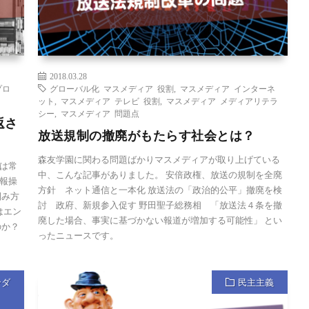
2018.03.28
プロ
グローバル化 マスメディア 役割
,
マスメディア インターネ
ット
,
マスメディア テレビ 役割
,
マスメディア メディアリテラ
シー
,
マスメディア 問題点
返さ
放送規制の撤廃がもたらす社会とは？
森友学園に関わる問題ばかりマスメディアが取り上げている
は常
中、こんな記事がありました。 安倍政権、放送の規制を全廃
情報操
方針 ネット通信と一本化 放送法の「政治的公平」撤廃を検
掴み方
討 政府、新規参入促す 野田聖子総務相 「放送法４条を撤
はエン
廃した場合、事実に基づかない報道が増加する可能性」 とい
のか？
ったニュースです。
ンダ
民主主義