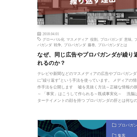
2018.04.01
グローバル化 マスメディア 役割
,
プロパガンダ 意味
,
パガンダ 戦争
,
プロパガンダ 藤巻
,
プロパガンダとは
なぜ、同じ広告やプロパガンダが繰り
れるのか？
テレビや新聞などのマスメディアの広告やプロパガンダ
に”繰り返す”という手法を使っています。 メディアの
作手法を公開します 嘘を見抜く方法～正確な情報の
～ 「事実」はこうして作られる～既成事実化～ 洗脳
ターテイメントの顔を持つ プロパガンダの肝とは何な
プロパガ
集客