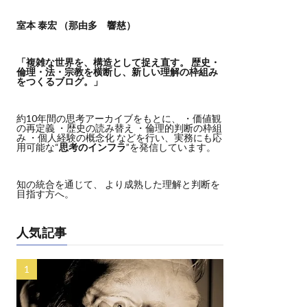
室本 泰宏 （那由多 響慈）
「複雑な世界を、構造として捉え直す。
歴史・
倫理・法・宗教を横断し、新しい理解の枠組み
をつくるブログ。」
約10年間の思考アーカイブをもとに、 ・価値観
の再定義 ・歴史の読み替え ・倫理的判断の枠組
み ・個人経験の概念化 などを行い、実務にも応
用可能な“
思考のインフラ
”を発信しています。
知の統合を通じて、 より成熟した理解と判断を
目指す方へ。
人気記事