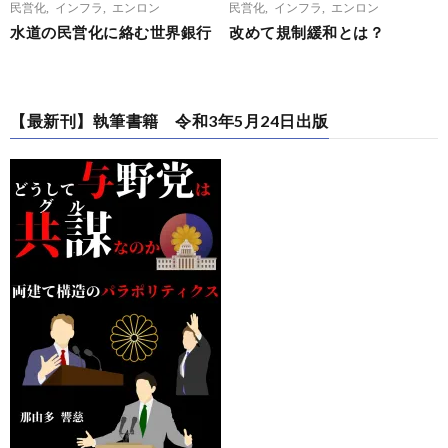
民営化
,
インフラ
,
エンロン
民営化
,
インフラ
,
エンロン
水道の民営化に絡む世界銀行
改めて規制緩和とは？
【最新刊】執筆書籍 令和3年5月24日出版