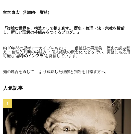
室本 泰宏 （那由多 響慈）
「複雑な世界を、構造として捉え直す。
歴史・倫理・法・宗教を横断
し、新しい理解の枠組みをつくるブログ。」
約10年間の思考アーカイブをもとに、 ・価値観の再定義 ・歴史の読み替
え ・倫理的判断の枠組み ・個人経験の概念化 などを行い、実務にも応用
可能な“
思考のインフラ
”を発信しています。
知の統合を通じて、 より成熟した理解と判断を目指す方へ。
人気記事