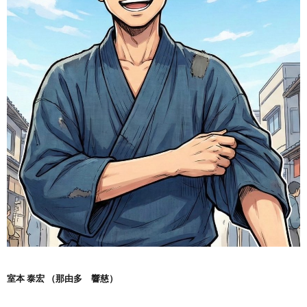
室本 泰宏 （那由多 響慈）