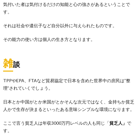
気付いた者は気付けるだけの知能と心の強さがあるということで
す。
それは社会や遺伝子など自分以外に与えられたものです。
その能力の使い方は個人の生き方となります。
雑
談
TPP
や
EPA
、
FTA
など貿易協定で日本を含めた世界中の庶民は”整
理”されていくでしょう。
日本とか中国がとか米国がとかそんな次元ではなく、金持ちか貧乏
人かで生存が決まるといったある意味シンプルな環境になります。
ここで言う貧乏人は年収3000万円レベルの人も同じ「
貧乏人」
で
す。