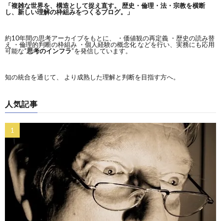
「複雑な世界を、構造として捉え直す。
歴史・倫理・法・宗教を横断
し、新しい理解の枠組みをつくるブログ。」
約10年間の思考アーカイブをもとに、 ・価値観の再定義 ・歴史の読み替
え ・倫理的判断の枠組み ・個人経験の概念化 などを行い、実務にも応用
可能な“
思考のインフラ
”を発信しています。
知の統合を通じて、 より成熟した理解と判断を目指す方へ。
人気記事