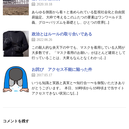
2020.10.18
あらゆる側面から着々と進められている監視社会化と自由貿
易協定。 大枠で考えるこのふたつの要素はワンワールド主
義、グローバリズムを基礎とし、ひとつの世界[…]
政治とはルールの取り合いである
2022.06.26
この殺人的な炎天下の中でも、マスクを着用している人間が
大多数です。 「マスク着用のお願い」がほとんど建前として
行っていることは、大衆もなんとなくわかっ[…]
お詫び アクセス不能に陥った件
2017.05.17
いつも知識と実践と真実と〜知行合一〜を御覧いただきあり
がとうございます。 本日、10時頃から15時頃まで当サイト
アクセスできない状況にな[…]
コメントを残す