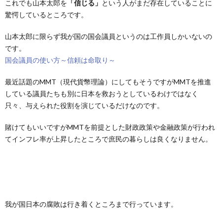
これでも山本太郎を
「信じる」
という人がまだ存在していることに
驚愕しているところです。
山本太郎に限らず我が国の国会議員というのは工作員しかいないの
です。
国会議員の使い方～信頼は命取り～
最近話題のMMT（現代貨幣理論）にしてもそうですがMMTを推進
している議員たちも別に日本を救おうとしているわけではなく
只々、与えられた役割を演じているだけなのです。
賭けてもいいですがMMTを前提とした財政政策や金融政策が行われ
てインフレ率が上昇したところで庶民の暮らしは良くなりません。
我が国日本の腐敗は行き着くところまで行っています。