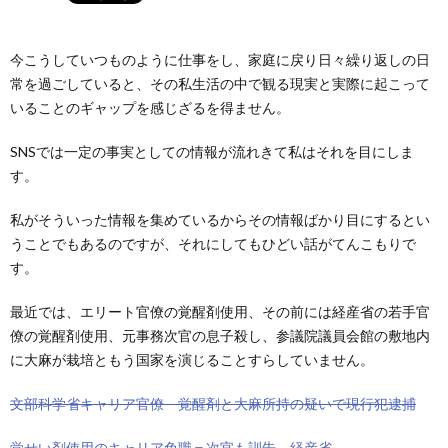
今こうしていつものように仕事をし、家庭に戻り日々繰り返しの日
常を過ごしていると、その私生活の中で観る現実と実際に起こって
いることのギャップを感じざるを得ません。
SNSでは一定の事実としての情報が流れきて私はそれを目にしま
す。
私がそういった情報を集めているからその情報ばかり目にするとい
うことでもあるのですが、それにしてもひどい話がてんこもりで
す。
最近では、エリート官僚の覚醒剤使用、その前には経産省の若手官
僚の覚醒剤使用、元事務次官の息子殺し、参議院議員会館の敷地内
に大麻が栽培ともう国家を演じることすらしていません。
文部科学省キャリア官僚 覚醒剤と大麻所持の疑いで現行犯逮捕
覚せい剤使用のキャリア免職＝次官も訓告－経産省