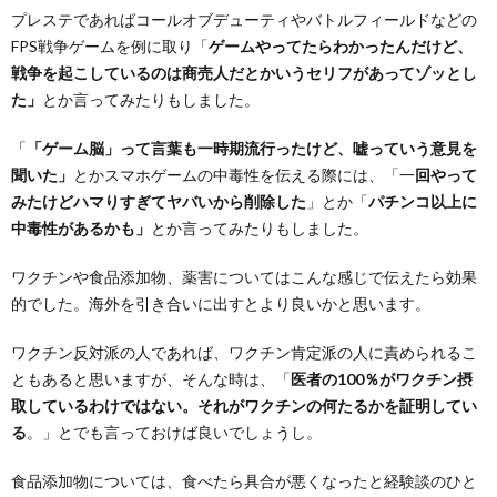
プレステであればコールオブデューティやバトルフィールドなどの
FPS戦争ゲームを例に取り「
ゲームやってたらわかったんだけど、
戦争を起こしているのは商売人だとかいうセリフがあってゾッとし
た」
とか言ってみたりもしました。
「
「ゲーム脳」って言葉も一時期流行ったけど、嘘っていう意見を
聞いた」
とかスマホゲームの中毒性を伝える際には、「一
回やって
みたけどハマりすぎてヤバいから削除した
」とか「
パチンコ以上に
中毒性があるかも」
とか言ってみたりもしました。
ワクチンや食品添加物、薬害についてはこんな感じで伝えたら効果
的でした。海外を引き合いに出すとより良いかと思います。
ワクチン反対派の人であれば、ワクチン肯定派の人に責められるこ
ともあると思いますが、そんな時は、「
医者の100％がワクチン摂
取しているわけではない。それがワクチンの何たるかを証明してい
る
。」とでも言っておけば良いでしょうし。
食品添加物については、食べたら具合が悪くなったと経験談のひと