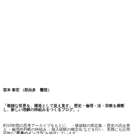
室本 泰宏 （那由多 響慈）
「複雑な世界を、構造として捉え直す。
歴史・倫理・法・宗教を横断
し、新しい理解の枠組みをつくるブログ。」
約10年間の思考アーカイブをもとに、 ・価値観の再定義 ・歴史の読み替
え ・倫理的判断の枠組み ・個人経験の概念化 などを行い、実務にも応用
可能な“
思考のインフラ
”を発信しています。