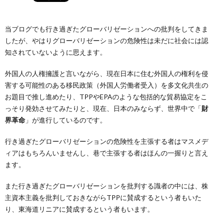
当ブログでも行き過ぎたグローバリゼーションへの批判をしてきま
したが、やはりグローバリゼーションの危険性は未だに社会には認
知されていないように思えます。
外国人の人権擁護と言いながら、現在日本に住む外国人の権利を侵
害する可能性のある移民政策（外国人労働者受入）を多文化共生の
お題目で推し進めたり、TPPやEPAのような包括的な貿易協定をこ
っそり発効させてみたりと、現在、日本のみならず、世界中で「
財
界革命
」が進行しているのです。
行き過ぎたグローバリゼーションの危険性を主張する者はマスメデ
ィアはもちろんいませんし、巷で主張する者はほんの一握りと言え
ます。
また行き過ぎたグローバリゼーションを批判する識者の中には、株
主資本主義を批判しておきながらTPPに賛成するという者もいた
り、東海道リニアに賛成するという者もいます。