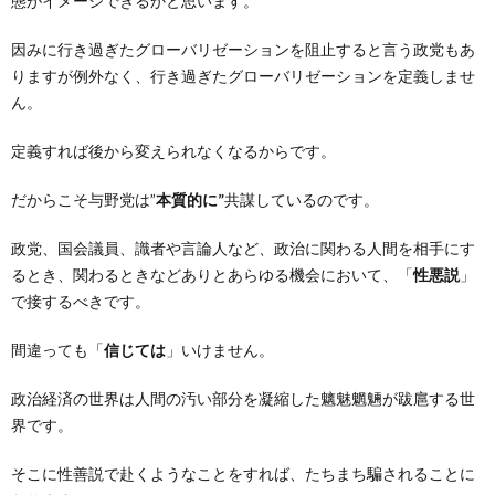
態がイメージできるかと思います。
因みに行き過ぎたグローバリゼーションを阻止すると言う政党もあ
りますが例外なく、行き過ぎたグローバリゼーションを定義しませ
ん。
定義すれば後から変えられなくなるからです。
だからこそ与野党は”
本質的に”
共謀しているのです。
政党、国会議員、識者や言論人など、政治に関わる人間を相手にす
るとき、関わるときなどありとあらゆる機会において、「
性悪説
」
で接するべきです。
間違っても「
信じては
」いけません。
政治経済の世界は人間の汚い部分を凝縮した魑魅魍魎が跋扈する世
界です。
そこに性善説で赴くようなことをすれば、たちまち騙されることに