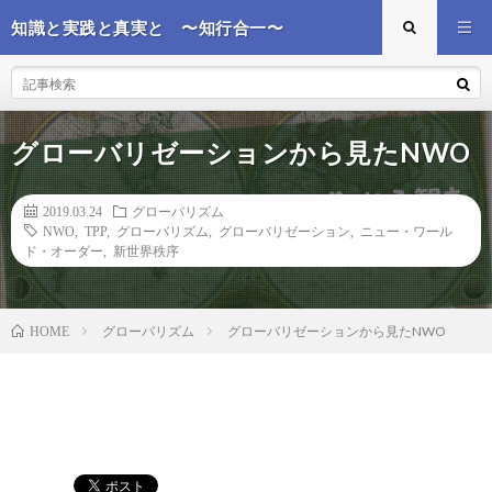
知識と実践と真実と 〜知行合一〜
グローバリゼーションから見たNWO
2019.03.24
グローバリズム
NWO
,
TPP
,
グローバリズム
,
グローバリゼーション
,
ニュー・ワール
ド・オーダー
,
新世界秩序
グローバリズム
グローバリゼーションから見たNWO
HOME