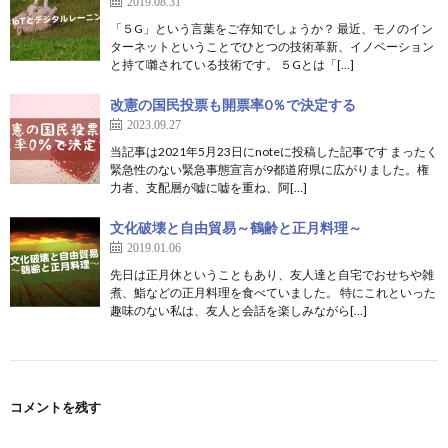
2019.08.31
「５G」という言葉をご存知でしょうか？ 最近、モノのイン
ターネットということでひとつの技術革新、イノベーション
と持て囃されている技術です。 ５Gとは「[…]
改憲の国民投票も開票率0％で決定する
2023.09.27
当記事は2021年5月23日にnoteに投稿した記事です まったく
緊急性のない緊急事態宣言が9都道府県に広がりました。権
力者、支配層が嘘に嘘を重ね、阿[…]
文化破壊と自由貿易～鶴齢と正月料理～
2019.01.06
先日は正月休ということもあり、友人達と自宅でおせちや雑
煮、鮨などの正月料理を食べていました。 特にこれといった
趣味のない私は、友人と会話を楽しみながら[…]
コメントを残す