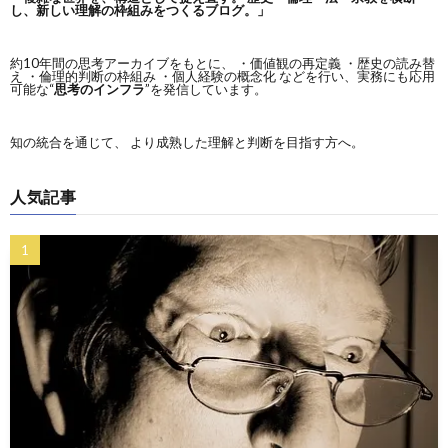
し、新しい理解の枠組みをつくるブログ。」
約10年間の思考アーカイブをもとに、 ・価値観の再定義 ・歴史の読み替
え ・倫理的判断の枠組み ・個人経験の概念化 などを行い、実務にも応用
可能な“
思考のインフラ
”を発信しています。
知の統合を通じて、 より成熟した理解と判断を目指す方へ。
人気記事