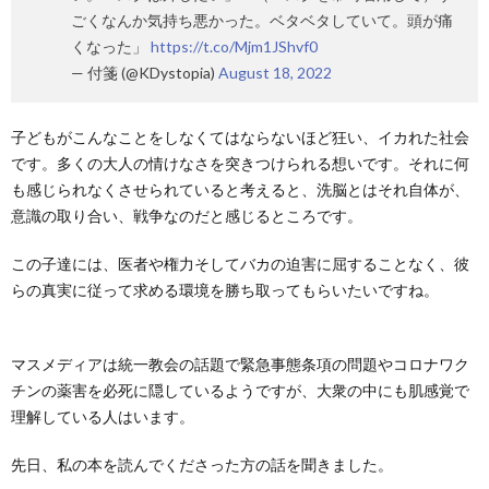
ごくなんか気持ち悪かった。ベタベタしていて。頭が痛
くなった」
https://t.co/Mjm1JShvf0
— 付箋 (@KDystopia)
August 18, 2022
子どもがこんなことをしなくてはならないほど狂い、イカれた社会
です。多くの大人の情けなさを突きつけられる想いです。それに何
も感じられなくさせられていると考えると、洗脳とはそれ自体が、
意識の取り合い、戦争なのだと感じるところです。
この子達には、医者や権力そしてバカの迫害に屈することなく、彼
らの真実に従って求める環境を勝ち取ってもらいたいですね。
マスメディアは統一教会の話題で緊急事態条項の問題やコロナワク
チンの薬害を必死に隠しているようですが、大衆の中にも肌感覚で
理解している人はいます。
先日、私の本を読んでくださった方の話を聞きました。