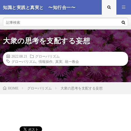
知識と実践と真実と 〜知行合一〜
大衆の思考を支配する妄想
2022.08.21
グローバリズム
グローバリズム
,
情報操作
,
真実
,
統一教会
グローバリズム
大衆の思考を支配する妄想
HOME