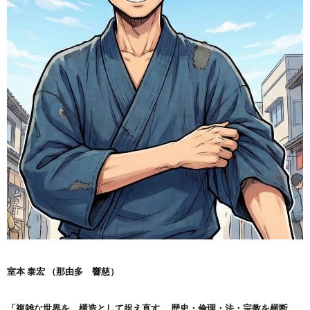
室本 泰宏 （那由多 響慈）
「複雑な世界を、構造として捉え直す。
歴史・倫理・法・宗教を横断