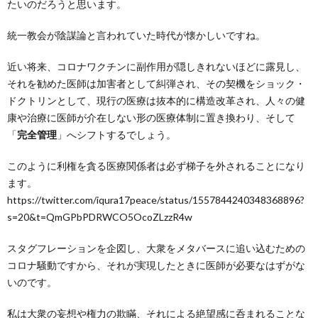
たいのだろうと思います。
統一教会が陰謀論と言われていた時代が懐かしいですね。
近い将来、コロナワクチンに副作用が隠しきれないほどに露見し、
それを勧めた医師は加害者として糾弾され、その契機をショック・
ドクトリンとして、現行の医療は抜本的に構造改革され、人々の健
康や治療に医師が介在しない形の医療体制に置き換わり、そして
「
完全管理
」へシフトするでしょう。
このように利権を貪る医療関係者は必ず梯子を外されることになり
ます。
https://twitter.com/iqura17peace/status/1557844240348368896?
s=20&t=QmGPbPDRWCO5OcoZLzzR4w
スタグフレーションを企図し、大衆をメタバースに追い込むための
コロナ騒動ですから、それが実現したときに医師が必要なはずがな
いのです。
私は大衆の妄想や権力の欺瞞、それによる絶望感に呑まれることな