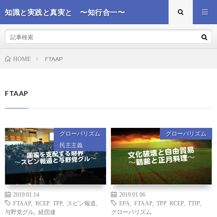
知識と実践と真実と 〜知行合一〜
FTAAP
HOME
FTAAP
グローバリズム
グローバリズム
民主主義
2019.01.14
2019.01.06
FTAAP
,
RCEP TPP
,
スピン報道
,
EPA
,
FTAAP
,
TPP RCEP
,
TTIP
,
与野党グル
,
経団連
グローバリズム