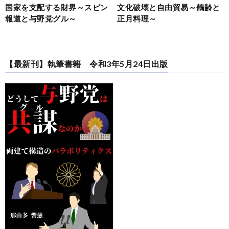
国家を支配する財界～スピン
文化破壊と自由貿易～鶴齢と
報道と与野党グル～
正月料理～
【最新刊】執筆書籍 令和3年5月24日出版