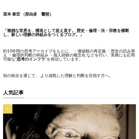
室本 泰宏 （那由多 響慈）
「複雑な世界を、構造として捉え直す。
歴史・倫理・法・宗教を横断
し、新しい理解の枠組みをつくるブログ。」
約10年間の思考アーカイブをもとに、 ・価値観の再定義 ・歴史の読み替
え ・倫理的判断の枠組み ・個人経験の概念化 などを行い、実務にも応用
可能な“
思考のインフラ
”を発信しています。
知の統合を通じて、 より成熟した理解と判断を目指す方へ。
人気記事