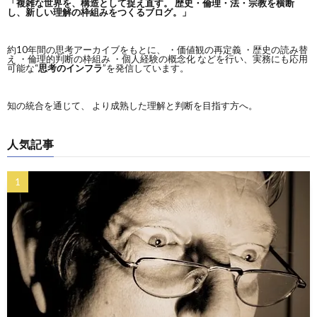
「複雑な世界を、構造として捉え直す。
歴史・倫理・法・宗教を横断
し、新しい理解の枠組みをつくるブログ。」
約10年間の思考アーカイブをもとに、 ・価値観の再定義 ・歴史の読み替
え ・倫理的判断の枠組み ・個人経験の概念化 などを行い、実務にも応用
可能な“
思考のインフラ
”を発信しています。
知の統合を通じて、 より成熟した理解と判断を目指す方へ。
人気記事