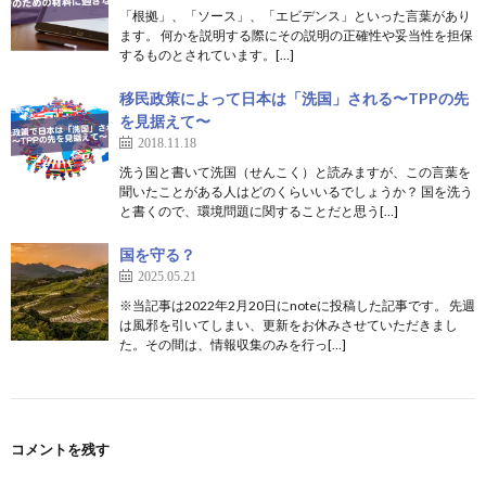
「根拠」、「ソース」、「エビデンス」といった言葉があり
ます。 何かを説明する際にその説明の正確性や妥当性を担保
するものとされています。[…]
移民政策によって日本は「洗国」される〜TPPの先
を見据えて〜
2018.11.18
洗う国と書いて洗国（せんこく）と読みますが、この言葉を
聞いたことがある人はどのくらいいるでしょうか？ 国を洗う
と書くので、環境問題に関することだと思う[…]
国を守る？
2025.05.21
※当記事は2022年2月20日にnoteに投稿した記事です。 先週
は風邪を引いてしまい、更新をお休みさせていただきまし
た。その間は、情報収集のみを行っ[…]
コメントを残す