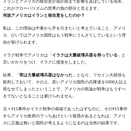
イランとアメリカの核合意が我が国まで影響を及ぼしている現実、
これがグローバリズムの世界の負の部分と言えます。
何故アメリカはイランと核合意をしたのか？
私は、この理由は中東から手を引きたいと考えていること、アメリ
カ、ひいてはアメリカ国民はもう戦争にうんざりしているという理
由が挙げられます。
イラク戦争でアメリカは「
イラクは大量破壊兵器を持っている
」と
言いがかりをつけ、イラクに侵攻をしました。
結果、「
実は大量破壊兵器はなかった
」となり、フセイン大統領も
処刑しておいて、その上、若いアメリカ国民の兵隊達を5000人以上
死なせてしまったということで、アメリカの世論が戦争はもうすべ
きでないとなることは避けられません。
元々911事件がイラク戦争の発端であったはずなのに、その911事件
すらアメリカ政府のでっちあげという疑惑があるとなれば、アメリ
カに正義は無いと国民が考えるようになるのは当然の結果です。