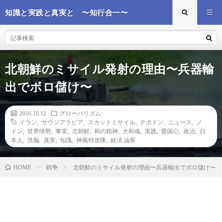
知識と実践と真実と 〜知行合一〜
北朝鮮のミサイル発射の理由〜兵器輸
出でボロ儲け〜
2016.10.12
グローバリズム
イラン
,
サウジアラビア
,
スカットミサイル
,
テポドン
,
ニュース
,
ノ
ドン
,
世界情勢
,
事実
,
北朝鮮
,
和の精神
,
大和魂
,
実践
,
愛国心
,
政治
,
日
本人
,
洗脳
,
真実
,
知識
,
神風特攻隊
,
経済.論客
戦争
北朝鮮のミサイル発射の理由〜兵器輸出でボロ儲け〜
HOME