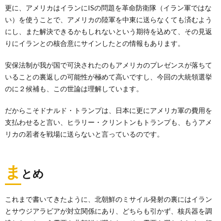
更に、アメリカはイランにISの問題を革命防衛隊（イラン軍ではな
い）を使うことで、アメリカの陸軍を中東に送らなくても済むよう
にし、また解決できるかもしれないという期待を込めて、その見返
りにイランとの核合意にサインしたとの情報もあります。
安保法制が我が国で可決されたのもアメリカのプレゼンスが落ちて
いることの裏返しの可能性が極めて高いですし、今回の大統領選挙
のに２候補も、この世論は理解しています。
だからこそドナルド・トランプは、日本に更にアメリカ軍の費用を
支払わせると言い、ヒラリー・クリントンもトランプも、もうアメ
リカの若者を戦場に送らないと言っているのです。
ま
とめ
これまで書いてきたように、北朝鮮のミサイル発射の裏にはイラン
とサウジアラビアが対立関係にあり、どちらも引かず、核兵器を調