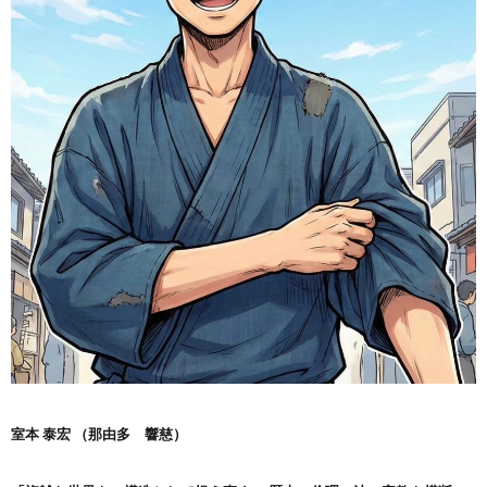
室本 泰宏 （那由多 響慈）