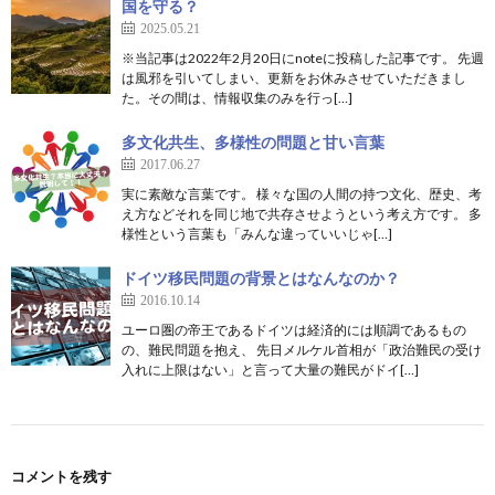
国を守る？
2025.05.21
※当記事は2022年2月20日にnoteに投稿した記事です。 先週
は風邪を引いてしまい、更新をお休みさせていただきまし
た。その間は、情報収集のみを行っ[…]
多文化共生、多様性の問題と甘い言葉
2017.06.27
実に素敵な言葉です。 様々な国の人間の持つ文化、歴史、考
え方などそれを同じ地で共存させようという考え方です。 多
様性という言葉も「みんな違っていいじゃ[…]
ドイツ移民問題の背景とはなんなのか？
2016.10.14
ユーロ圏の帝王であるドイツは経済的には順調であるもの
の、難民問題を抱え、 先日メルケル首相が「政治難民の受け
入れに上限はない」と言って大量の難民がドイ[…]
コメントを残す