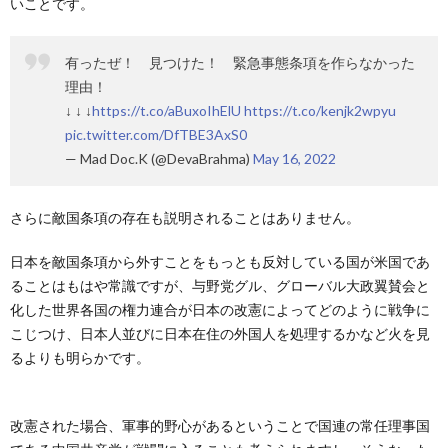
いことです。
有ったぜ！ 見つけた！ 緊急事態条項を作らなかった
理由！
↓ ↓ ↓
https://t.co/aBuxoIhElU
https://t.co/kenjk2wpyu
pic.twitter.com/DfTBE3AxS0
— Mad Doc.K (@DevaBrahma)
May 16, 2022
さらに敵国条項の存在も説明されることはありません。
日本を敵国条項から外すことをもっとも反対している国が米国であ
ることはもはや常識ですが、与野党グル、グローバル大政翼賛会と
化した世界各国の権力連合が日本の改憲によってどのように戦争に
こじつけ、日本人並びに日本在住の外国人を処理するかなど火を見
るよりも明らかです。
改憲された場合、軍事的野心があるということで国連の常任理事国