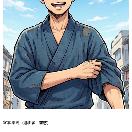
室本 泰宏 （那由多 響慈）