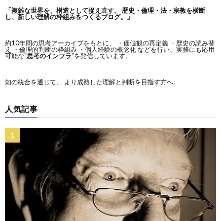
「複雑な世界を、構造として捉え直す。
歴史・倫理・法・宗教を横断
し、新しい理解の枠組みをつくるブログ。」
約10年間の思考アーカイブをもとに、 ・価値観の再定義 ・歴史の読み替
え ・倫理的判断の枠組み ・個人経験の概念化 などを行い、実務にも応用
可能な“
思考のインフラ
”を発信しています。
知の統合を通じて、 より成熟した理解と判断を目指す方へ。
人気記事