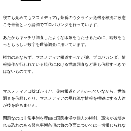
寝ても覚めてもマスメディアは茶番のウクライナ危機を根拠に改憲
こそ最善という論調でプロパガンダを行っています。
あたかもキッチリ調査したような印象をもたせるために、端数をも
っともらしい数字を世論調査に用いています。
権力のみならず、マスメディア報道すべてが嘘、プロパガンダ、情
報操作が行われている現代における世論調査など最も信頼すべきで
はないものです。
マスメディアは嘘ばかりだ、偏向報道だとわかっていながら、世論
調査を信頼したり、マスメディアの垂れ流す情報を根拠にする人達
が後を絶ちません。
問題なのは非常事態を理由に国民生活や個人の権利、憲法が破壊さ
れる恐れのある緊急事態条項の負の側面については一切報じられな