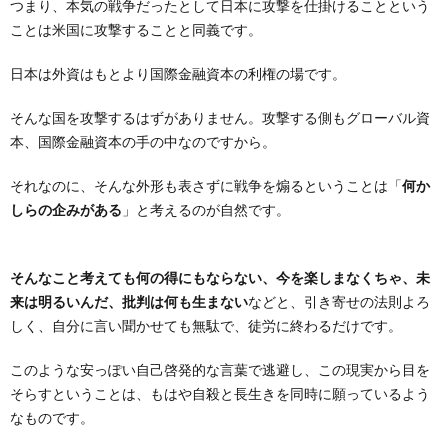
つまり、本気の戦争だったとして日本に攻撃を仕掛けることという
ことは米国に攻撃することと同義です。
日本は外資はもとより国際金融資本の利権の場です。
そんな国を攻撃するはずがありません。攻撃する側もグローバル資
本、国際金融資本の手の中なのですから。
それなのに、そんな外形も表さずに戦争を煽るということは「
何か
しらの企みがある
」と考えるのが自然です。
そんなこと考えても何の得にもならない、今を楽しまなくちゃ、未
来は明るいんだ、批判は何も生まない
などと、引き寄せの法則よろ
しく、自分に言い聞かせても無駄で、徒労に終わるだけです。
このような安っぽい自己啓発的な言葉で逃避し、この現実から目を
そらすということは、もはや自殺と長生きを同時に願っているよう
なものです。