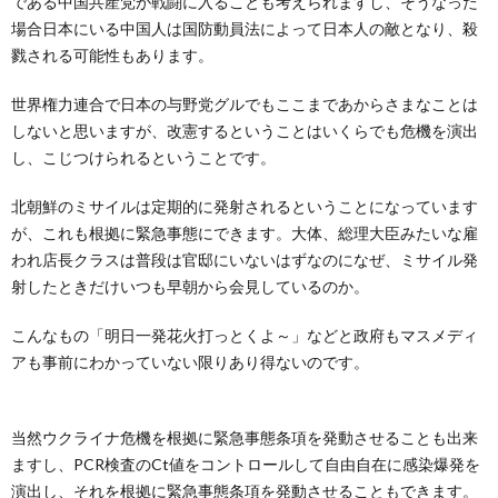
である中国共産党が戦闘に入ることも考えられますし、そうなった
場合日本にいる中国人は国防動員法によって日本人の敵となり、殺
戮される可能性もあります。
世界権力連合で日本の与野党グルでもここまであからさまなことは
しないと思いますが、改憲するということはいくらでも危機を演出
し、こじつけられるということです。
北朝鮮のミサイルは定期的に発射されるということになっています
が、これも根拠に緊急事態にできます。大体、総理大臣みたいな雇
われ店長クラスは普段は官邸にいないはずなのになぜ、ミサイル発
射したときだけいつも早朝から会見しているのか。
こんなもの「明日一発花火打っとくよ～」などと政府もマスメディ
アも事前にわかっていない限りあり得ないのです。
当然ウクライナ危機を根拠に緊急事態条項を発動させることも出来
ますし、PCR検査のCt値をコントロールして自由自在に感染爆発を
演出し、それを根拠に緊急事態条項を発動させることもできます。