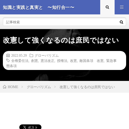
知識と実践と真実と 〜知行合一〜
改憲して強くなるのは庶民ではない
2022.05.29
グローバリズム
全権委任法
,
創憲
,
憲法改正
,
授権法
,
改憲
,
敵国条項 改憲
,
緊急事
態条項
グローバリズム
改憲して強くなるのは庶民ではない
HOME