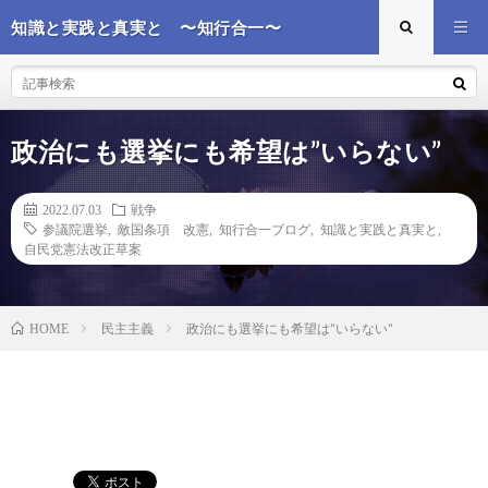
知識と実践と真実と 〜知行合一〜
政治にも選挙にも希望は”いらない”
2022.07.03
戦争
参議院選挙
,
敵国条項 改憲
,
知行合一ブログ
,
知識と実践と真実と
,
自民党憲法改正草案
民主主義
政治にも選挙にも希望は”いらない”
HOME