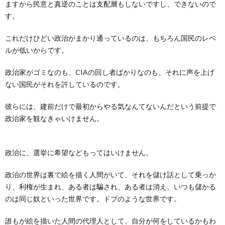
ますから民意と真逆のことは支配層もしないですし、できないので
す。
これだけひどい政治がまかり通っているのは、もちろん国民のレベ
ルが低いからです。
政治家がゴミなのも、CIAの回し者ばかりなのも、それに声を上げ
ない国民がそれを許しているのです。
彼らには、建前だけで最初からやる気なんてないんだという前提で
政治家を観なきゃいけません。
政治に、選挙に希望などもってはいけません。
政治の世界は裏で絵を描く人間がいて、それを儲け話として乗っか
り、利権が生まれ、ある者は騙され、ある者は消え、いつも儲かる
のは同じ奴といった世界です。ドブのような世界です。
誰もが絵を描いた人間の代理人として、自分が何をしているかもわ