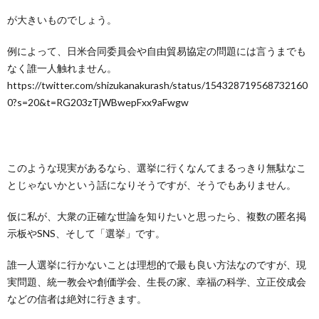
が大きいものでしょう。
例によって、日米合同委員会や自由貿易協定の問題には言うまでも
なく誰一人触れません。
https://twitter.com/shizukanakurash/status/154328719568732160
0?s=20&t=RG203zTjWBwepFxx9aFwgw
このような現実があるなら、選挙に行くなんてまるっきり無駄なこ
とじゃないかという話になりそうですが、そうでもありません。
仮に私が、大衆の正確な世論を知りたいと思ったら、複数の匿名掲
示板やSNS、そして「選挙」です。
誰一人選挙に行かないことは理想的で最も良い方法なのですが、現
実問題、統一教会や創価学会、生長の家、幸福の科学、立正佼成会
などの信者は絶対に行きます。