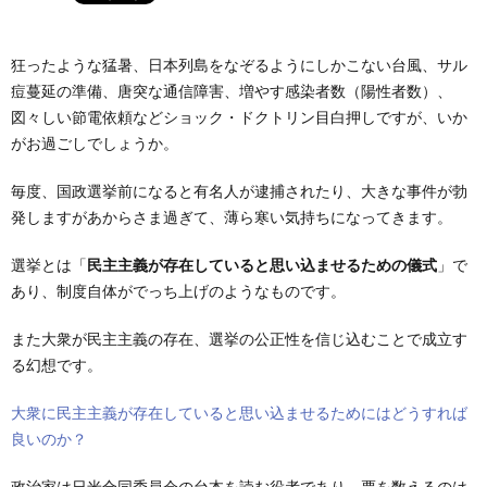
狂ったような猛暑、日本列島をなぞるようにしかこない台風、サル
痘蔓延の準備、唐突な通信障害、増やす感染者数（陽性者数）、
図々しい節電依頼などショック・ドクトリン目白押しですが、いか
がお過ごしでしょうか。
毎度、国政選挙前になると有名人が逮捕されたり、大きな事件が勃
発しますがあからさま過ぎて、薄ら寒い気持ちになってきます。
選挙とは「
民主主義が存在していると思い込ませるための儀式
」で
あり、制度自体がでっち上げのようなものです。
また大衆が民主主義の存在、選挙の公正性を信じ込むことで成立す
る幻想です。
大衆に民主主義が存在していると思い込ませるためにはどうすれば
良いのか？
政治家は日米合同委員会の台本を読む役者であり、票を数えるのは