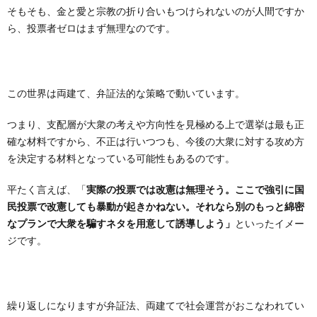
そもそも、金と愛と宗教の折り合いもつけられないのが人間ですか
ら、投票者ゼロはまず無理なのです。
この世界は両建て、弁証法的な策略で動いています。
つまり、支配層が大衆の考えや方向性を見極める上で選挙は最も正
確な材料ですから、不正は行いつつも、今後の大衆に対する攻め方
を決定する材料となっている可能性もあるのです。
平たく言えば、「
実際の投票では改憲は無理そう。ここで強引に国
民投票で改憲しても暴動が起きかねない。それなら別のもっと綿密
なプランで大衆を騙すネタを用意して誘導しよう」
といったイメー
ジです。
繰り返しになりますが弁証法、両建てで社会運営がおこなわれてい