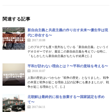
関連する記事
新自由主義と共産主義の作り出す未来〜優生学は現
代に存在する〜
2017.10.08
このブログでも度々批判をしている「新自由主義」というイ
デオロギーですが、最近この新自由主義を考えている時に、
「もしかしたら新自由主義がもたらす結果と[…]
平和が訪れない理由とは？〜平和の意味を考える〜
2018.10.07
人類の歴史はいつからか「戦争の歴史」となりました。 戦争
の本質と戦争が起こる理由 上記の記事にも書きましたが、戦
争が起こる理由として、[…]
北朝鮮は最終的に核を放棄する〜国家認定を求め
て〜
2017.04.11