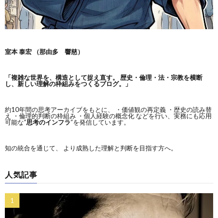
室本 泰宏 （那由多 響慈）
「複雑な世界を、構造として捉え直す。
歴史・倫理・法・宗教を横断
し、新しい理解の枠組みをつくるブログ。」
約10年間の思考アーカイブをもとに、 ・価値観の再定義 ・歴史の読み替
え ・倫理的判断の枠組み ・個人経験の概念化 などを行い、実務にも応用
可能な“
思考のインフラ
”を発信しています。
知の統合を通じて、 より成熟した理解と判断を目指す方へ。
人気記事