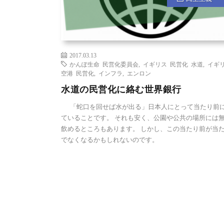
2017.03.13
かんぽ生命 民営化委員会
,
イギリス 民営化 水道
,
イギ
空港 民営化
,
インフラ
,
エンロン
水道の民営化に絡む世界銀行
「蛇口を回せば水が出る」日本人にとって当たり前
ていることです。 それも安く、公園や公共の場所には
飲めるところもあります。 しかし、この当たり前が当
でなくなるかもしれないのです。