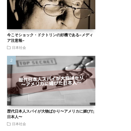
今こそショック・ドクトリンの好機である~メディ
ア注意報~
日本社会
歴代日本人スパイが大物ばかり〜アメリカに媚びた
日本人〜
日本社会