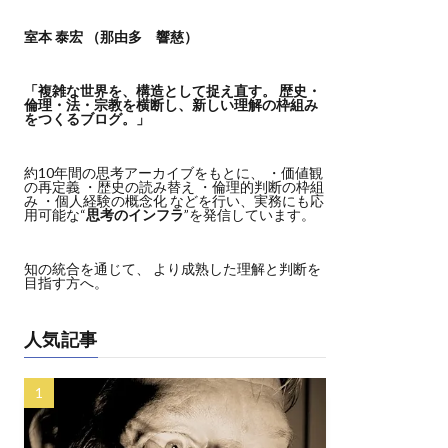
室本 泰宏 （那由多 響慈）
「複雑な世界を、構造として捉え直す。
歴史・
倫理・法・宗教を横断し、新しい理解の枠組み
をつくるブログ。」
約10年間の思考アーカイブをもとに、 ・価値観
の再定義 ・歴史の読み替え ・倫理的判断の枠組
み ・個人経験の概念化 などを行い、実務にも応
用可能な“
思考のインフラ
”を発信しています。
知の統合を通じて、 より成熟した理解と判断を
目指す方へ。
人気記事