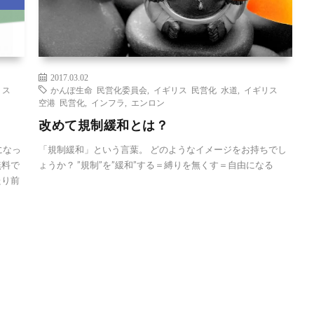
2017.03.02
リス
かんぽ生命 民営化委員会
,
イギリス 民営化 水道
,
イギリス
空港 民営化
,
インフラ
,
エンロン
改めて規制緩和とは？
になっ
「規制緩和」という言葉。 どのようなイメージをお持ちでし
無料で
ょうか？ ”規制”を”緩和”する＝縛りを無くす＝自由になる
たり前