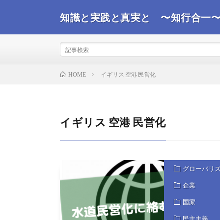
知識と実践と真実と 〜知行合一
事実を観て真実を探るコンサルタントが世界情勢を踏ま
ばと思います。
イギリス 空港 民営化
HOME
イギリス 空港 民営化
グローバリ
企業
国家
民主主義