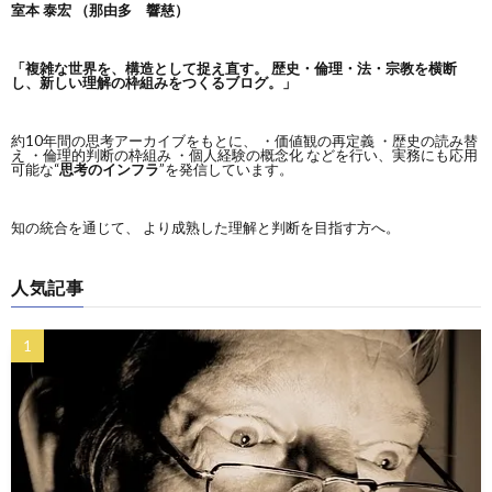
室本 泰宏 （那由多 響慈）
「複雑な世界を、構造として捉え直す。
歴史・倫理・法・宗教を横断
し、新しい理解の枠組みをつくるブログ。」
約10年間の思考アーカイブをもとに、 ・価値観の再定義 ・歴史の読み替
え ・倫理的判断の枠組み ・個人経験の概念化 などを行い、実務にも応用
可能な“
思考のインフラ
”を発信しています。
知の統合を通じて、 より成熟した理解と判断を目指す方へ。
人気記事