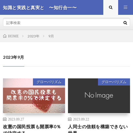
知識と実践と真実と 〜知行合一〜
2023年
9月
HOME
2023年9月
グローバリズム
グローバリズム
2023.09.27
2023.09.22
改憲の国民投票も開票率0％
人同士の信頼を構築できない
で決定する
世界