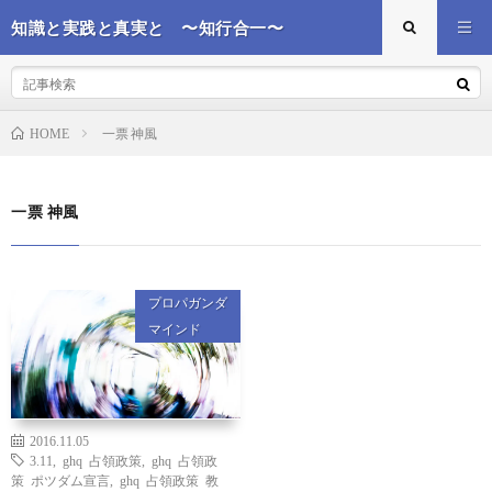
知識と実践と真実と 〜知行合一〜
一票 神風
HOME
一票 神風
プロパガンダ
マインド
2016.11.05
3.11
,
ghq 占領政策
,
ghq 占領政
策 ポツダム宣言
,
ghq 占領政策 教