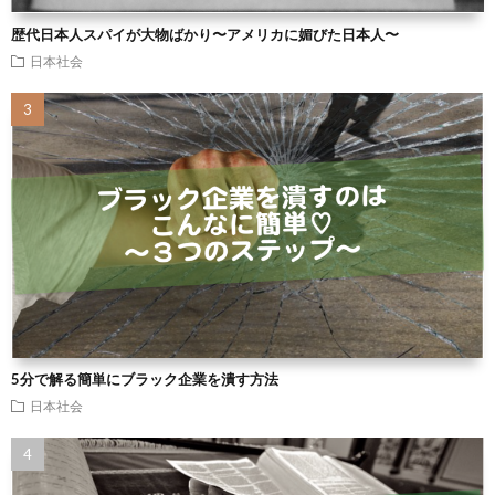
歴代日本人スパイが大物ばかり〜アメリカに媚びた日本人〜
日本社会
5分で解る簡単にブラック企業を潰す方法
日本社会