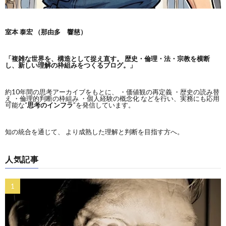
室本 泰宏 （那由多 響慈）
「複雑な世界を、構造として捉え直す。
歴史・倫理・法・宗教を横断
し、新しい理解の枠組みをつくるブログ。」
約10年間の思考アーカイブをもとに、 ・価値観の再定義 ・歴史の読み替
え ・倫理的判断の枠組み ・個人経験の概念化 などを行い、実務にも応用
可能な“
思考のインフラ
”を発信しています。
知の統合を通じて、 より成熟した理解と判断を目指す方へ。
人気記事