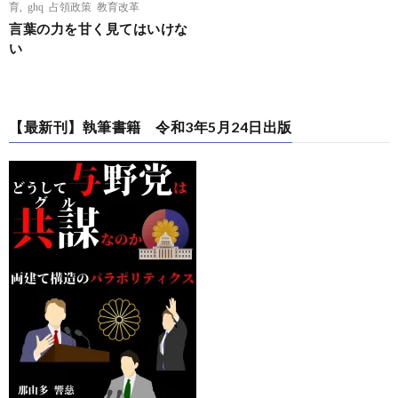
育
,
ghq 占領政策 教育改革
言葉の力を甘く見てはいけな
い
【最新刊】執筆書籍 令和3年5月24日出版