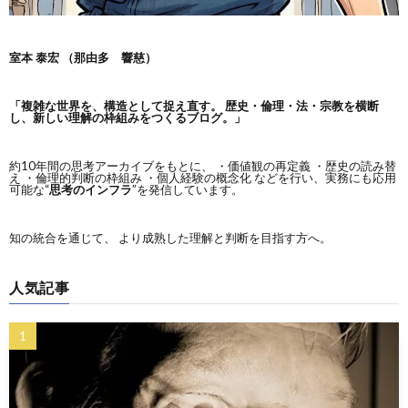
室本 泰宏 （那由多 響慈）
「複雑な世界を、構造として捉え直す。
歴史・倫理・法・宗教を横断
し、新しい理解の枠組みをつくるブログ。」
約10年間の思考アーカイブをもとに、 ・価値観の再定義 ・歴史の読み替
え ・倫理的判断の枠組み ・個人経験の概念化 などを行い、実務にも応用
可能な“
思考のインフラ
”を発信しています。
知の統合を通じて、 より成熟した理解と判断を目指す方へ。
人気記事