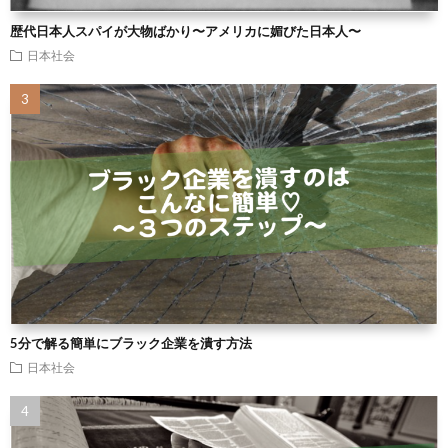
歴代日本人スパイが大物ばかり〜アメリカに媚びた日本人〜
日本社会
5分で解る簡単にブラック企業を潰す方法
日本社会