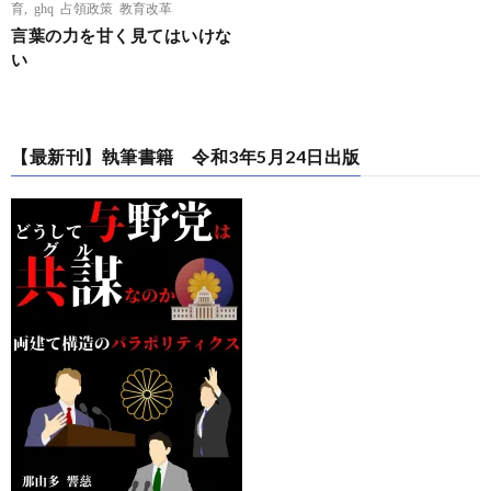
育
,
ghq 占領政策 教育改革
言葉の力を甘く見てはいけな
い
【最新刊】執筆書籍 令和3年5月24日出版