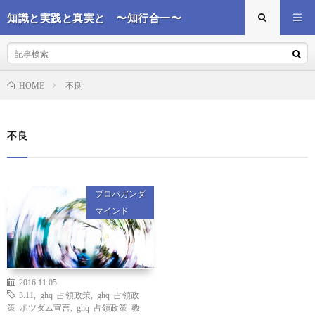
知識と実践と真実と 〜知行合一〜
不良
HOME
不良
プロパガンダ
マインド
2016.11.05
3.11
,
ghq 占領政策
,
ghq 占領政
策 ポツダム宣言
,
ghq 占領政策 教