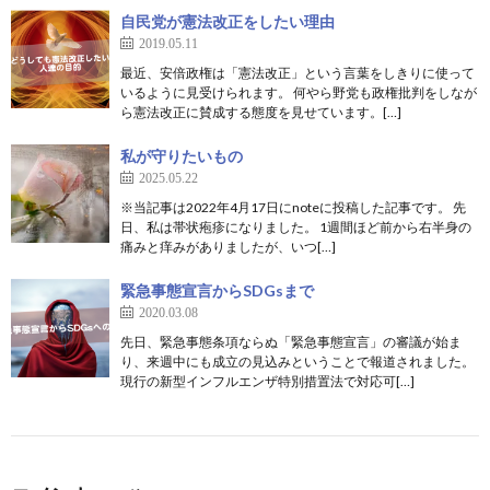
自民党が憲法改正をしたい理由
2019.05.11
最近、安倍政権は「憲法改正」という言葉をしきりに使って
いるように見受けられます。 何やら野党も政権批判をしなが
ら憲法改正に賛成する態度を見せています。[…]
私が守りたいもの
2025.05.22
※当記事は2022年4月17日にnoteに投稿した記事です。 先
日、私は帯状疱疹になりました。 1週間ほど前から右半身の
痛みと痒みがありましたが、いつ[…]
緊急事態宣言からSDGsまで
2020.03.08
先日、緊急事態条項ならぬ「緊急事態宣言」の審議が始ま
り、来週中にも成立の見込みということで報道されました。
現行の新型インフルエンザ特別措置法で対応可[…]