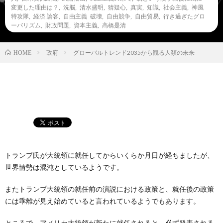
変更した理由は？
,
洗脳
,
清水盛明
,
猜疑心
,
真実
,
知識
,
社会主義
,
神風
特攻隊
,
経済.論客
,
自由主義 破壊
,
自由競争
,
自由貿易
,
行き過ぎたグロ
ーバリズム
,
財政問題
,
資本主義
,
高橋是清
政府
グローバルトレンド2035から観る人類の未来
HOME
トランプ氏が大統領に就任してからいくらか月日が経ちましたが、
世界情勢は混沌としているようです。
またトランプ大統領の就任前の演説における政策と、就任後の政策
には乖離が見え始めていると言われているようでもあります。
ところで、アメリカ大統領が新たに就任されると、必ず発表される