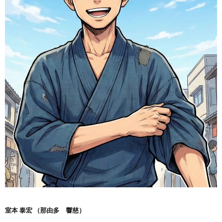
室本 泰宏 （那由多 響慈）