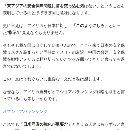
「東アジアの安全保障問題に首を突っ込む気はない」
ということを
表明しているのとほぼほぼ同じ意味になります。
更に言えば、アメリカが日本に対し、
「このようにしろ」
といっ
た”
指示
”に見えなくもありません。
そもそも我が国は自立していませんので、ここへ来て日本の安全保
障リスクが高まったと同時にアメリカの衰退、中国の台頭、安全保
障を戦後アメリカに頼り切っていたツケが回ってきたと言っても過
言ではないでしょう。
この一文はそれぐらいに重要な一文だと私は感じます。
なぜなら、アメリカ自身がオフショアバランシング戦略を取ると言
っているにも等しいからです。
オフショアバランシング
これでも「
日米同盟の強化が重要だ
」と言える人達はもうずっと言