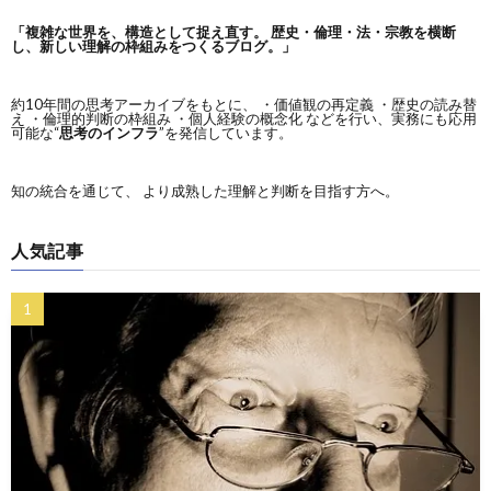
「複雑な世界を、構造として捉え直す。
歴史・倫理・法・宗教を横断
し、新しい理解の枠組みをつくるブログ。」
約10年間の思考アーカイブをもとに、 ・価値観の再定義 ・歴史の読み替
え ・倫理的判断の枠組み ・個人経験の概念化 などを行い、実務にも応用
可能な“
思考のインフラ
”を発信しています。
知の統合を通じて、 より成熟した理解と判断を目指す方へ。
人気記事