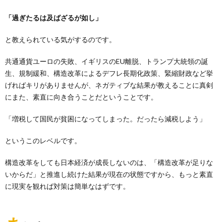
「過ぎたるは及ばざるが如し」
と教えられている気がするのです。
共通通貨ユーロの失敗、イギリスのEU離脱、トランプ大統領の誕
生、規制緩和、構造改革によるデフレ長期化政策、緊縮財政など挙
げればキリがありませんが、ネガティブな結果が教えることに真剣
にまた、素直に向き合うことだということです。
「増税して国民が貧困になってしまった。だったら減税しよう」
というこのレベルです。
構造改革をしても日本経済が成長しないのは、「構造改革が足りな
いからだ」と推進し続けた結果が現在の状態ですから、もっと素直
に現実を観れば対策は簡単なはずです。