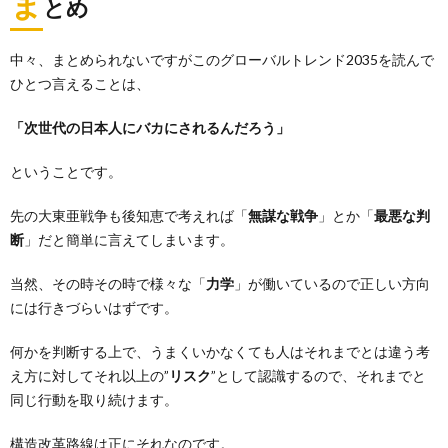
ま
とめ
中々、まとめられないですがこのグローバルトレンド2035を読んで
ひとつ言えることは、
「次世代の日本人にバカにされるんだろう」
ということです。
先の大東亜戦争も後知恵で考えれば「
無謀な戦争
」とか「
最悪な判
断
」だと簡単に言えてしまいます。
当然、その時その時で様々な「
力学
」が働いているので正しい方向
には行きづらいはずです。
何かを判断する上で、うまくいかなくても人はそれまでとは違う考
え方に対してそれ以上の”
リスク
”として認識するので、それまでと
同じ行動を取り続けます。
構造改革路線は正にそれなのです。