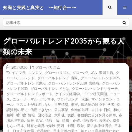
知識と実践と真実と 〜知行合一〜
グローバルトレンド2035から観る人
類の未来
2017.09.06
グローバリズム
インフラ
,
エンロン
,
グローバリズム
,
グローバリズム 帝国主義
,
グ
ローバルトレンド
,
グローバルトレンド 意味
,
グローバルトレンド2025
,
グローバルトレンド2030
,
グローバルトレンド2030 防衛省
,
グローバル
トレンド2035
,
グローバルトレンドとは
,
グローバルトレンドリサーチ
,
グローバルトレンドレポート
,
ケインズ経済学
,
ドイツ移民問題
,
ニュー
ス
,
ニューノーマル
,
バラマキ
,
プロパガンダ 洗脳
,
マインドコントロ
ール
,
マスコミが報道しない
,
世界情勢
,
事実
,
供給側の経済学 学者
,
保
護貿易の果て
,
信用できない
,
公共事業
,
創造的破壊
,
吉川洋 日銀
,
和の
精神
,
嘘
,
嘘 情報
,
国の借金
,
大和魂
,
実践
,
客観的に自分を見る簡単
,
市
場原理主義
,
情報 真実
,
情報 嘘
,
情報 正確
,
情報操作
,
愛国心
,
成長
しない日本
,
所有と経営の分離 要因 影響
,
政治
,
新古典派経済学
,
日本
人
,
日米安保終焉
,
武器輸出
,
民主主義の果て
,
氣という漢字戦後に気に