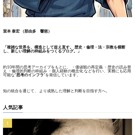
室本 泰宏 （那由多 響慈）
「複雑な世界を、構造として捉え直す。
歴史・倫理・法・宗教を横断
し、新しい理解の枠組みをつくるブログ。」
約10年間の思考アーカイブをもとに、 ・価値観の再定義 ・歴史の読み替
え ・倫理的判断の枠組み ・個人経験の概念化 などを行い、実務にも応用
可能な“
思考のインフラ
”を発信しています。
知の統合を通じて、 より成熟した理解と判断を目指す方へ。
人気記事