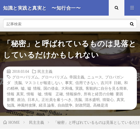
知識と実践と真実と 〜知行合一〜
「秘密」と呼ばれているものは見落と
しているだけかもしれない
2018.03.04
民主主義
グローバリズム
,
グローバリズム 帝国主義
,
ニュース
,
プロパガン
ダ 洗脳
,
マスコミが報道しない
,
事実
,
信用できない
,
吉川洋 日銀
,
和
の精神
,
嘘
,
嘘 情報
,
国の借金
,
大和魂
,
実践
,
客観的に自分を見る簡単
,
情報 真実
,
情報 嘘
,
情報 正確
,
情報操作
,
所有と経営の分離 要因
影響
,
政治
,
日本人
,
正社員を雇うべき
,
洗脳
,
清水盛明
,
猜疑心
,
真実
,
知識
,
神風特攻隊
,
経済.論客
,
自由競争
,
財政問題
,
高橋是清
民主主義
「秘密」と呼ばれているものは見落としているだけ
HOME