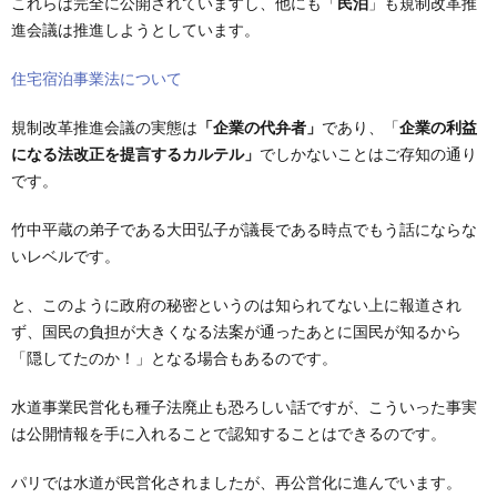
これらは完全に公開されていますし、他にも「
民泊
」も規制改革推
進会議は推進しようとしています。
住宅宿泊事業法について
規制改革推進会議の実態は
「企業の代弁者」
であり、「
企業の利益
になる法改正を提言するカルテル」
でしかないことはご存知の通り
です。
竹中平蔵の弟子である大田弘子が議長である時点でもう話にならな
いレベルです。
と、このように政府の秘密というのは知られてない上に報道され
ず、国民の負担が大きくなる法案が通ったあとに国民が知るから
「隠してたのか！」となる場合もあるのです。
水道事業民営化も種子法廃止も恐ろしい話ですが、こういった事実
は公開情報を手に入れることで認知することはできるのです。
パリでは水道が民営化されましたが、再公営化に進んでいます。