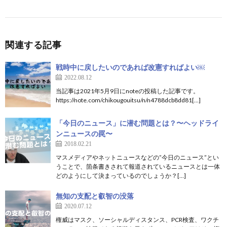
関連する記事
戦時中に戻したいのであれば改憲すればよい￼
2022.08.12
当記事は2021年5月9日にnoteの投稿した記事です。
https://note.com/chikougouitsu/n/n4788dcb8dd81[…]
「今日のニュース」に潜む問題とは？〜ヘッドライ
ンニュースの罠〜
2018.02.21
マスメディアやネットニュースなどの”今日のニュース”とい
うことで、箇条書きされて報道されているニュースとは一体
どのようにして決まっているのでしょうか？[…]
無知の支配と叡智の没落
2020.07.12
権威はマスク、ソーシャルディスタンス、PCR検査、ワクチ