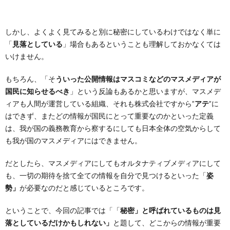
しかし、よくよく見てみると別に秘密にしているわけではなく単に
「
見落としている
」場合もあるということも理解しておかなくては
いけません。
もちろん、「そ
ういった公開情報はマスコミなどのマスメディアが
国民に知らせるべき
」という反論もあるかと思いますが、マスメデ
ィアも人間が運営している組織、それも株式会社ですから”
アテ
”に
はできず、またどの情報が国民にとって重要なのかといった定義
は、我が国の義務教育から察するにしても日本全体の空気からして
も我が国のマスメディアにはできません。
だとしたら、マスメディアにしてもオルタナティブメディアにして
も、一切の期待を捨て全ての情報を自分で見つけるといった「
姿
勢」
が必要なのだと感じているところです。
ということで、今回の記事では「「
秘密」と呼ばれているものは見
落としているだけかもしれない」
と題して、どこからの情報が重要