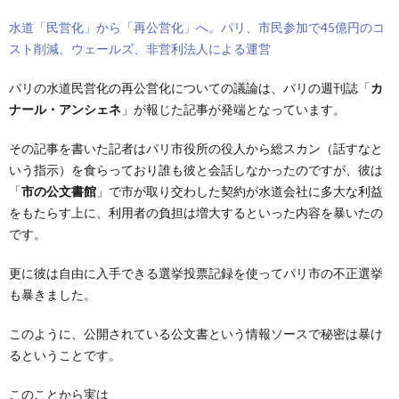
水道「民営化」から「再公営化」へ。パリ、市民参加で45億円のコ
スト削減、ウェールズ、非営利法人による運営
パリの水道民営化の再公営化についての議論は、パリの週刊誌「
カ
ナール・アンシェネ
」が報じた記事が発端となっています。
その記事を書いた記者はパリ市役所の役人から総スカン（話すなと
いう指示）を食らっており誰も彼と会話しなかったのですが、彼は
「
市の公文書館
」で市が取り交わした契約が水道会社に多大な利益
をもたらす上に、利用者の負担は増大するといった内容を暴いたの
です。
更に彼は自由に入手できる選挙投票記録を使ってパリ市の不正選挙
も暴きました。
このように、公開されている公文書という情報ソースで秘密は暴け
るということです。
このことから実は