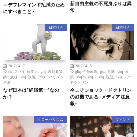
新自由主義の不死身ぶりは異
～デフレマインド払拭のため
常
にすべきこと～
日本社会
日本社会
2017.04.17
2017.04.15
cia スパイ 日本人
,
ghq 占領政策
,
ghq 占領政策
,
ghq 意味
,
ghq 政
ghq 意味
,
ghq 政策
,
グローバリズム
策
,
ghq28 ghq12 ghq 洗脳
,
ショック
意味
ドクトリン
なぜ日本は”経済第一”なの
今こそショック・ドクトリン
か？
の好機である~メディア注意
報~
グローバリズム
マインド