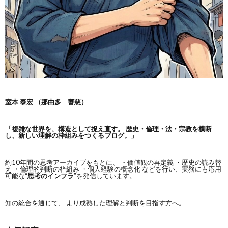
室本 泰宏 （那由多 響慈）
「複雑な世界を、構造として捉え直す。
歴史・倫理・法・宗教を横断
し、新しい理解の枠組みをつくるブログ。」
約10年間の思考アーカイブをもとに、 ・価値観の再定義 ・歴史の読み替
え ・倫理的判断の枠組み ・個人経験の概念化 などを行い、実務にも応用
可能な“
思考のインフラ
”を発信しています。
知の統合を通じて、 より成熟した理解と判断を目指す方へ。