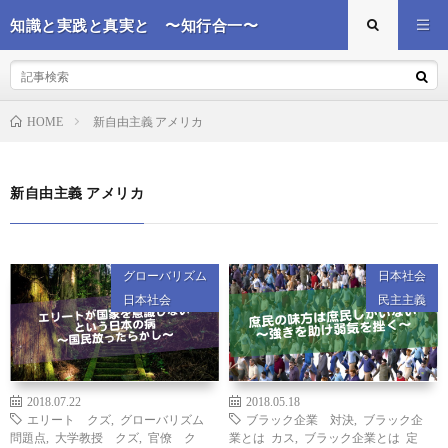
知識と実践と真実と 〜知行合一〜
新自由主義 アメリカ
HOME
新自由主義 アメリカ
グローバリズム
日本社会
日本社会
民主主義
2018.07.22
2018.05.18
エリート クズ
,
グローバリズム
ブラック企業 対決
,
ブラック企
問題点
,
大学教授 クズ
,
官僚 ク
業とは カス
,
ブラック企業とは 定