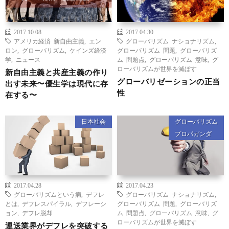
2017.10.08
2017.04.30
アメリカ経済 新自由主義
,
エン
グローバリズム ナショナリズム
,
ロン
,
グローバリズム
,
ケインズ経済
グローバリズム 問題
,
グローバリズ
学
,
ニュース
ム 問題点
,
グローバリズム 意味
,
グ
ローバリズムが世界を滅ぼす
新自由主義と共産主義の作り
グローバリゼーションの正当
出す未来〜優生学は現代に存
性
在する〜
日本社会
グローバリズム
プロパガンダ
2017.04.28
2017.04.23
グローバリズムという病
,
デフレ
グローバリズム ナショナリズム
,
とは
,
デフレスパイラル
,
デフレーシ
グローバリズム 問題
,
グローバリズ
ョン
,
デフレ脱却
ム 問題点
,
グローバリズム 意味
,
グ
ローバリズムが世界を滅ぼす
運送業界がデフレを突破する