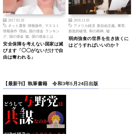
2017.03.26
2016.11.01
ネット選挙 情報操作
,
マスコミ
アメリカ経済 新自由主義
,
事実
,
情報操作 理由
,
国の借金 ランキン
創造的破壊
,
和の精神
,
嘘
グ
,
国の借金 嘘
,
国の借金とは
弱肉強食の世界を生き抜くに
安全保障を考えない国家は滅
はどうすればいいのか？
びます「◯◯がないだけで自
由は奪われる」
【最新刊】執筆書籍 令和3年5月24日出版