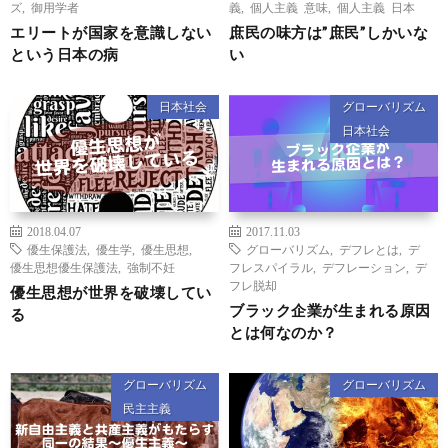
ズ
,
御用学者
義
,
個人主義 意味
,
個人主義 日本
エリートが国家を意識しない
庶民の味方は”庶民”しかいな
という日本の病
い
日本社会
グローバリズム
日本社会
2018.04.07
2017.11.03
優生保護法
,
優生学
,
優生思想
,
グローバリズム
,
デフレとは
,
デ
優生思想優生保護法
,
強制不妊
フレスパイラル
,
デフレーション
,
デ
フレ脱却
優生思想が世界を破壊してい
ブラック企業が生まれる原因
る
とは何なのか？
グローバリズム
グローバリズム
民主主義