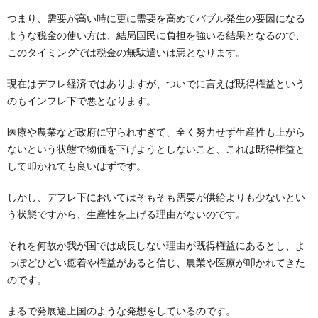
つまり、需要が高い時に更に需要を高めてバブル発生の要因になる
ような税金の使い方は、結局国民に負担を強いる結果となるので、
このタイミングでは税金の無駄遣いは悪となります。
現在はデフレ経済ではありますが、ついでに言えば既得権益という
のもインフレ下で悪となります。
医療や農業など政府に守られすぎて、全く努力せず生産性も上がら
ないという状態で物価を下げようとしないこと、これは既得権益と
して叩かれても良いはずです。
しかし、デフレ下においてはそもそも需要が供給よりも少ないとい
う状態ですから、生産性を上げる理由がないのです。
それを何故か我が国では成長しない理由が既得権益にあるとし、よ
っぽどひどい癒着や権益があると信じ、農業や医療が叩かれてきた
のです。
まるで発展途上国のような発想をしているのです。