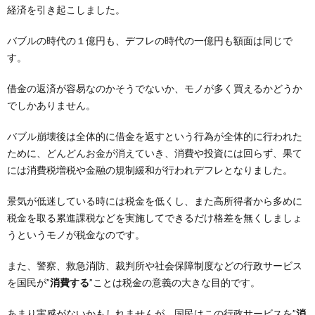
経済を引き起こしました。
バブルの時代の１億円も、デフレの時代の一億円も額面は同じで
す。
借金の返済が容易なのかそうでないか、モノが多く買えるかどうか
でしかありません。
バブル崩壊後は全体的に借金を返すという行為が全体的に行われた
ために、どんどんお金が消えていき、消費や投資には回らず、果て
には消費税増税や金融の規制緩和が行われデフレとなりました。
景気が低迷している時には税金を低くし、また高所得者から多めに
税金を取る累進課税などを実施してできるだけ格差を無くしましょ
うというモノが税金なのです。
また、警察、救急消防、裁判所や社会保障制度などの行政サービス
を国民が”
消費する
”ことは税金の意義の大きな目的です。
あまり実感がないかもしれませんが、国民はこの行政サービスを”
消