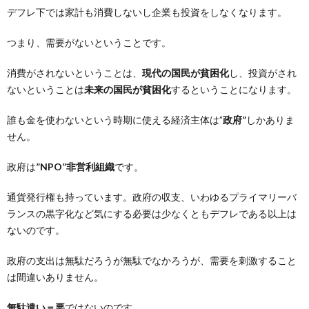
デフレ下では家計も消費しないし企業も投資をしなくなります。
つまり、需要がないということです。
消費がされないということは、
現代の国民が貧困化
し、投資がされ
ないということは
未来の国民が貧困化
するということになります。
誰も金を使わないという時期に使える経済主体は”
政府”
しかありま
せん。
政府は
”NPO”非営利組織
です。
通貨発行権も持っています。政府の収支、いわゆるプライマリーバ
ランスの黒字化など気にする必要は少なくともデフレである以上は
ないのです。
政府の支出は無駄だろうが無駄でなかろうが、需要を刺激すること
は間違いありません。
無駄遣い＝悪
ではないのです。