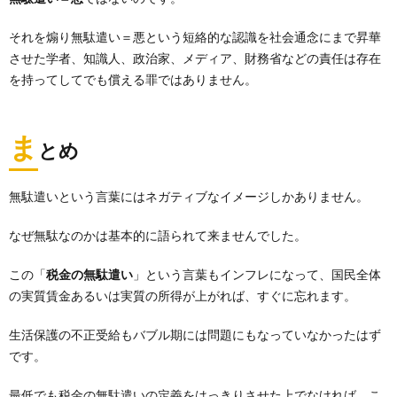
それを煽り無駄遣い＝悪という短絡的な認識を社会通念にまで昇華
させた学者、知識人、政治家、メディア、財務省などの責任は存在
を持ってしてでも償える罪ではありません。
ま
とめ
無駄遣いという言葉にはネガティブなイメージしかありません。
なぜ無駄なのかは基本的に語られて来ませんでした。
この「
税金の無駄遣い
」という言葉もインフレになって、国民全体
の実質賃金あるいは実質の所得が上がれば、すぐに忘れます。
生活保護の不正受給もバブル期には問題にもなっていなかったはず
です。
最低でも税金の無駄遣いの定義をはっきりさせた上でなければ、こ