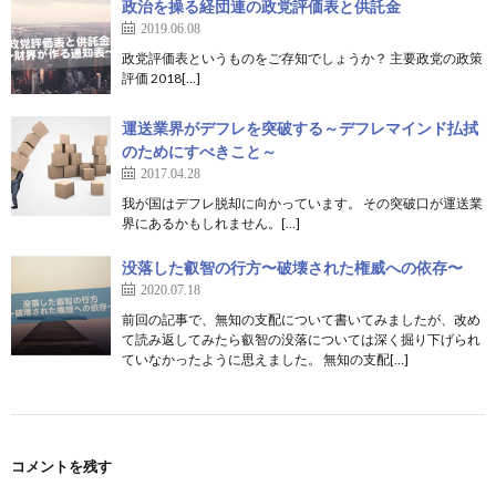
政治を操る経団連の政党評価表と供託金
2019.06.08
政党評価表というものをご存知でしょうか？ 主要政党の政策
評価 2018[…]
運送業界がデフレを突破する～デフレマインド払拭
のためにすべきこと～
2017.04.28
我が国はデフレ脱却に向かっています。 その突破口が運送業
界にあるかもしれません。[…]
没落した叡智の行方〜破壊された権威への依存〜
2020.07.18
前回の記事で、無知の支配について書いてみましたが、改め
て読み返してみたら叡智の没落については深く掘り下げられ
ていなかったように思えました。 無知の支配[…]
コメントを残す