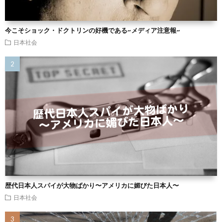
今こそショック・ドクトリンの好機である~メディア注意報~
日本社会
歴代日本人スパイが大物ばかり〜アメリカに媚びた日本人〜
日本社会