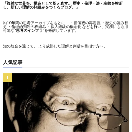
「複雑な世界を、構造として捉え直す。
歴史・倫理・法・宗教を横断
し、新しい理解の枠組みをつくるブログ。」
約10年間の思考アーカイブをもとに、 ・価値観の再定義 ・歴史の読み替
え ・倫理的判断の枠組み ・個人経験の概念化 などを行い、実務にも応用
可能な“
思考のインフラ
”を発信しています。
知の統合を通じて、 より成熟した理解と判断を目指す方へ。
人気記事