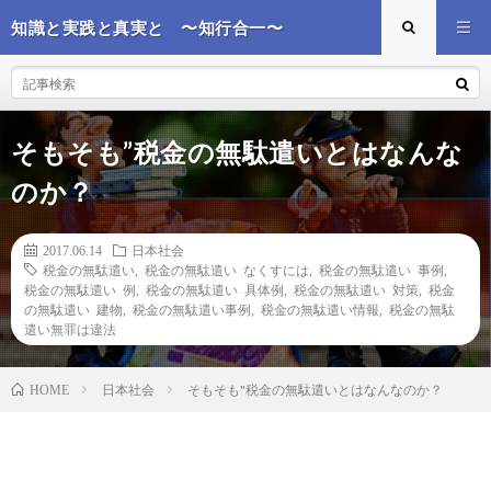
知識と実践と真実と 〜知行合一〜
そもそも”税金の無駄遣いとはなんな
のか？
2017.06.14
日本社会
税金の無駄遣い
,
税金の無駄遣い なくすには
,
税金の無駄遣い 事例
,
税金の無駄遣い 例
,
税金の無駄遣い 具体例
,
税金の無駄遣い 対策
,
税金
の無駄遣い 建物
,
税金の無駄遣い事例
,
税金の無駄遣い情報
,
税金の無駄
遣い無罪は違法
日本社会
そもそも"税金の無駄遣いとはなんなのか？
HOME