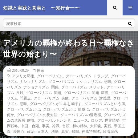
知識と実践と真実と 〜知行合一〜
アメリカの覇権が終わる日〜覇権なき
世界の始まり〜
2016.09.29
国家
アメリカ覇権
,
グローバリズム
,
グローバリズム トランプ
,
グローバ
リズム ナショナリズム
,
グローバリズム ナショナリズム 意味
,
グロー
バリズム ナショナリズム 関係
,
グローバリズム メリット
,
グローバリ
ズム 反対
,
グローバリズム 問題
,
グローバリズム 問題 環境
,
グローバ
リズム 問題点
,
グローバリズム 失敗
,
グローバリズム 対義語
,
グローバ
リズム 意味
,
グローバリズムが世界を滅ぼす
,
グローバリズムという病
,
グローバリズムとは
,
グローバリズムとは 簡単に
,
グローバリズムとは
何か
,
グローバリズムの反対語
,
グローバリズムの遠近感
,
グローバリズ
ムの遠近感 解説
,
グローバルトレンド
,
ニュース
,
ロシア
,
世界情勢
,
世
界戦略
,
中国 台頭
,
事実
,
冷戦
,
台頭
,
和の精神
,
大和魂
,
実践
,
帝国主
義
,
愛国心
,
政治
,
日本人
,
洗脳
,
真実
,
知識
,
神風特攻隊
,
経済.論客