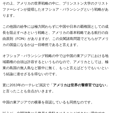
その上、アメリカの世界戦略の中に、プリンストン大学のクリスト
ファーレインが提唱したオフショア・バランシングという戦略があ
ります。
この他国の紛争には極力関わらずに中国や日本の覇権国としての成
長を阻止すべきという戦略と、アメリカの基本戦略である航行の自
由原則（FON）がありますが、この尖閣諸島問題でどちらがアメリ
カの国益になるかは一目瞭然であると言えます。
オフショア・バランシング戦略の中では中国の東アジアにおける地
域覇権の台頭は許容するというものなので、アメリカとしては、極
東の島国の無人島など眼中に無く、もっと言えばどうでもいいとい
う結論に達せざるを得ないのです。
更に2013年の一テレビ演説で「
アメリカは世界の警察官ではない
」
と言ったことも合点がいきます。
中国の東アジアでの横暴を容認しているも同然なのです。