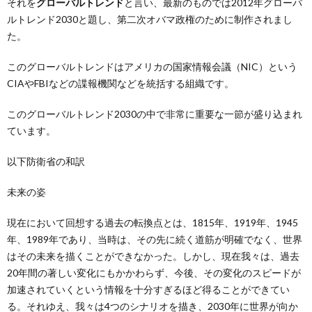
それを
グローバルトレンド
と言い、最新のものでは2012年グローバ
ルトレンド2030と題し、第二次オバマ政権のために制作されまし
た。
このグローバルトレンドはアメリカの国家情報会議（NIC）という
CIAやFBIなどの諜報機関などを統括する組織です。
このグローバルトレンド2030の中で非常に重要な一節が盛り込まれ
ています。
以下防衛省の和訳
未来の姿
現在において回想する過去の転換点とは、
1815年、1919年、1945
年、1989年
であり、当時は、その先に続く道筋が明確でなく、世界
はその未来を描くことができなかった。しかし、現在我々は、過去
20年間の著しい変化にもかかわらず、今後、その変化のスピードが
加速されていくという情報を十分すぎるほど得ることができてい
る。それゆえ、我々は4つのシナリオを描き、2030年に世界が向か