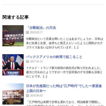
関連する記事
「分断統治」の方法
2019.03.17
分断統治という言葉を聞いたことはあるでしょうか。 日本は
未だ右派と左派、金持ちと貧乏人といったように国民がカテ
ゴライズあるいは分けられています。[…]
パックスアメリカの終焉で起こること
2017.01.21
ドナルド・トランプ新大統領の就任式が執り行われました。
盛大に行われたようですが一方で反対派のデモ活動も活発と
のことです。[…]
日本が先進国だった時は”江戸時代”でした〜衰退途
上国の日本〜
2018.06.02
「江戸時代は未開で文明も遅れており、明治維新で開国し、