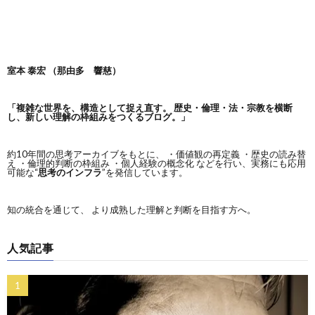
室本 泰宏 （那由多 響慈）
「複雑な世界を、構造として捉え直す。
歴史・倫理・法・宗教を横断
し、新しい理解の枠組みをつくるブログ。」
約10年間の思考アーカイブをもとに、 ・価値観の再定義 ・歴史の読み替
え ・倫理的判断の枠組み ・個人経験の概念化 などを行い、実務にも応用
可能な“
思考のインフラ
”を発信しています。
知の統合を通じて、 より成熟した理解と判断を目指す方へ。
人気記事