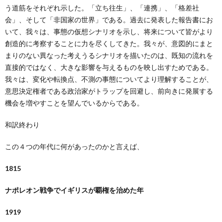
う道筋をそれぞれ示した。「立ち往生」、「連携」、「格差社
会」、そして「非国家の世界」である。過去に発表した報告書にお
いて、我々は、事態の仮想シナリオを示し、将来について皆がより
創造的に考察することに力を尽くしてきた。我々が、意図的にまと
まりのない異なった考えうるシナリオを描いたのは、既知の流れを
直接的ではなく、大きな影響を与えるものを映し出すためである。
我々は、変化や転換点、不測の事態についてより理解することが、
意思決定権者である政治家がトラップを回避し、前向きに発展する
機会を増やすことを望んでいるからである。
和訳終わり
この４つの年代に何があったのかと言えば、
1815
ナポレオン戦争でイギリスが覇権を治めた年
1919