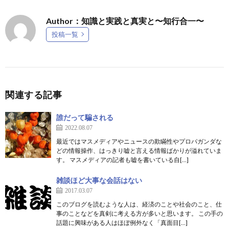
Author：知識と実践と真実と〜知行合一〜
投稿一覧
関連する記事
誰だって騙される
2022.08.07
最近ではマスメディアやニュースの欺瞞性やプロパガンダな
どの情報操作、はっきり嘘と言える情報ばかりが溢れていま
す。 マスメディアの記者も嘘を書いている自[…]
雑談ほど大事な会話はない
2017.03.07
このブログを読むような人は、経済のことや社会のこと、仕
事のことなどを真剣に考える方が多いと思います。 この手の
話題に興味がある人はほぼ例外なく「真面目[…]