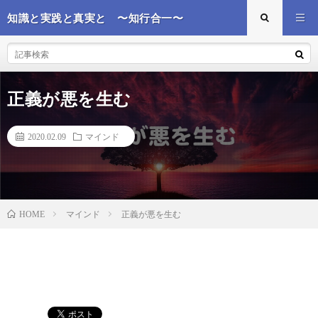
知識と実践と真実と 〜知行合一〜
正義が悪を生む
2020.02.09
マインド
マインド
正義が悪を生む
HOME