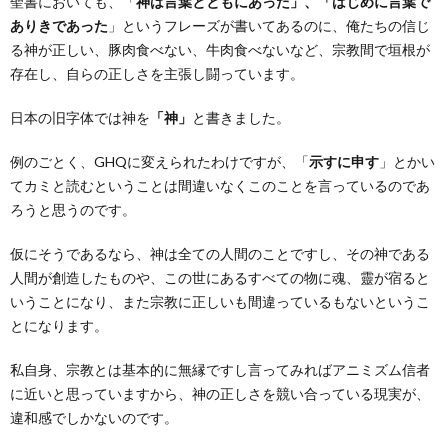
聖書においても、「
神は言葉とともにあった」、「はじめに言葉で
ありきであった
」というフレーズが書いてあるのに、俺たちの信じ
る神が正しい、豚肉食べない、牛肉食べないなど、宗教間で垣根が
存在し、自らの正しさを主張し闘っています。
日本の旧字体では神を
「神」
と書きました。
例のごとく、GHQに変えられたわけですが、「
示すに申す
」とかい
てカミと読むということは間違いなくこのことを言っているのであ
ろうと思うのです。
仮にそうであるなら、神は全ての人間のことですし、その神である
人間が創造したものや、この世にあるすべての物に魂、靈が宿ると
いうことになり、また宗教に正しいも間違っているもないというこ
とになります。
私自身、宗教とは基本的に無縁ですし言ってみればアニミズム信者
に近いと思っていますから、神の正しさを競い合っている現実が、
違和感でしかないのです。