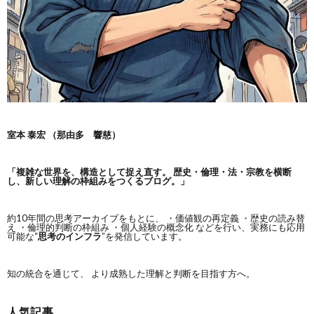
室本 泰宏 （那由多 響慈）
「複雑な世界を、構造として捉え直す。
歴史・倫理・法・宗教を横断
し、新しい理解の枠組みをつくるブログ。」
約10年間の思考アーカイブをもとに、 ・価値観の再定義 ・歴史の読み替
え ・倫理的判断の枠組み ・個人経験の概念化 などを行い、実務にも応用
可能な“
思考のインフラ
”を発信しています。
知の統合を通じて、 より成熟した理解と判断を目指す方へ。
人気記事