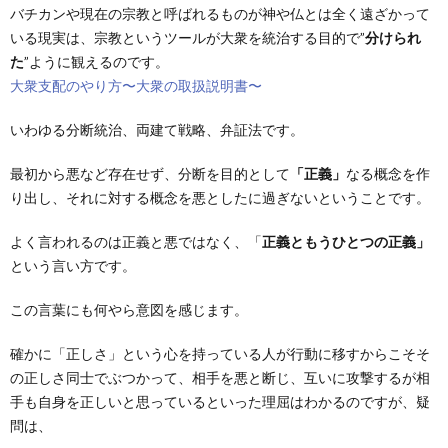
バチカンや現在の宗教と呼ばれるものが神や仏とは全く遠ざかって
いる現実は、宗教というツールが大衆を統治する目的で”
分けられ
た
”ように観えるのです。
大衆支配のやり方〜大衆の取扱説明書〜
いわゆる分断統治、両建て戦略、弁証法です。
最初から悪など存在せず、分断を目的として
「正義」
なる概念を作
り出し、それに対する概念を悪としたに過ぎないということです。
よく言われるのは正義と悪ではなく、「
正義ともうひとつの正義」
という言い方です。
この言葉にも何やら意図を感じます。
確かに「正しさ」という心を持っている人が行動に移すからこそそ
の正しさ同士でぶつかって、相手を悪と断じ、互いに攻撃するが相
手も自身を正しいと思っているといった理屈はわかるのですが、疑
問は、