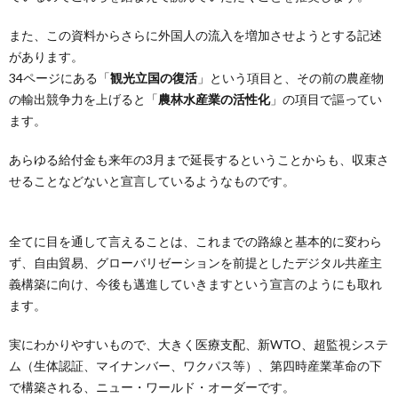
また、この資料からさらに外国人の流入を増加させようとする記述
があります。
34ページにある「
観光立国の復活
」という項目と、その前の農産物
の輸出競争力を上げると「
農林水産業の活性化
」の項目で謳ってい
ます。
あらゆる給付金も来年の3月まで延長するということからも、収束さ
せることなどないと宣言しているようなものです。
全てに目を通して言えることは、これまでの路線と基本的に変わら
ず、自由貿易、グローバリゼーションを前提としたデジタル共産主
義構築に向け、今後も邁進していきますという宣言のようにも取れ
ます。
実にわかりやすいもので、大きく医療支配、新WTO、超監視システ
ム（生体認証、マイナンバー、ワクパス等）、第四時産業革命の下
で構築される、ニュー・ワールド・オーダーです。