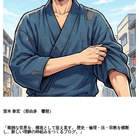
室本 泰宏 （那由多 響慈）
「複雑な世界を、構造として捉え直す。
歴史・倫理・法・宗教を横断
し、新しい理解の枠組みをつくるブログ。」