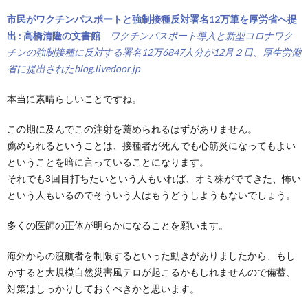
市民がワクチンパスポートと強制接種反対署名12万筆を厚労省へ提
出 : 高橋清隆の文書館
ワクチンパスポート導入と新型コロナワク
チンの強制接種に反対する署名12万6847人分が12月２日、厚生労働
省に提出された
blog.livedoor.jp
本当に素晴らしいことですね。
この期に及んでこの注射を薦められるはずがありません。
薦められるということは、接種者が死んでも心筋炎になってもよい
ということを暗に言っていることになります。
それでも3回目打ちたいという人もいれば、オミ株がでてきた、怖い
という人もいるのでそういう人はもうどうしようもないでしょう。
多くの医師の正体が明らかになることを願います。
海外からの渡航者を制限するといった動きがありましたから、もし
かすると大規模自然災害風テロが起こるかもしれませんので備蓄、
対策はしっかりしておくべきかと思います。