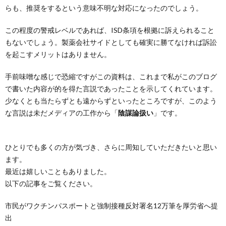
らも、推奨をするという意味不明な対応になったのでしょう。
この程度の警戒レベルであれば、ISD条項を根拠に訴えられること
もないでしょう。製薬会社サイドとしても確実に勝てなければ訴訟
を起こすメリットはありません。
手前味噌な感じで恐縮ですがこの資料は、これまで私がこのブログ
で書いた内容が的を得た言説であったことを示してくれています。
少なくとも当たらずとも遠からずといったところですが、このよう
な言説は未だメディアの工作から「
陰謀論扱い
」です。
ひとりでも多くの方が気づき、さらに周知していただきたいと思い
ます。
最近は嬉しいこともありました。
以下の記事をご覧ください。
市民がワクチンパスポートと強制接種反対署名12万筆を厚労省へ提
出