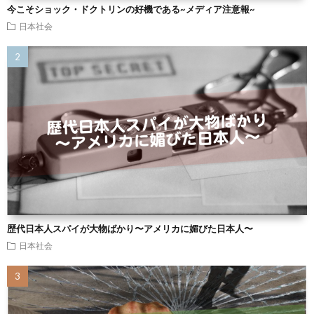
今こそショック・ドクトリンの好機である~メディア注意報~
日本社会
歴代日本人スパイが大物ばかり〜アメリカに媚びた日本人〜
日本社会