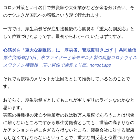
コロナ対策という名目で投資家や大企業がなどが金を分け合い、そ
のケツふきが国民への増税という形で行われます。
一方では、厚生労働省が注射接種後の心筋炎を「重大な副反応」と
して位置づけたようです。最初からわかっていたはずですが。
心筋炎を「重大な副反応」に 厚労省、警戒度引き上げ ｜ 共同通信
厚生労働省は3日、米ファイザーと米モデルナ製の新型コロナウイル
スワクチン接種後、若い男性で通常より高…
nordot.app
それでも接種のメリットが上回るとして推奨しているとのことで
す。
おそらく、厚生労働省としてもこれがギリギリのラインなのかなと
思います。
実際の接種後の死亡や重篤者の数は数万人規模であろうことは想像
に難くないところですから厚生労働省としても、世論の高まりなの
かアクションを起こさざるを得ないところ、製薬会社に対する配慮
もしなくてはならないということで、重大な副反応と位置づけなが