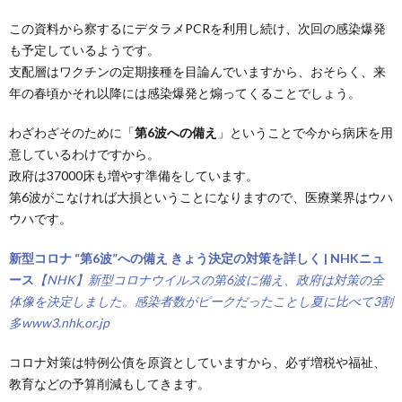
この資料から察するにデタラメPCRを利用し続け、次回の感染爆発
も予定しているようです。
支配層はワクチンの定期接種を目論んでいますから、おそらく、来
年の春頃かそれ以降には感染爆発と煽ってくることでしょう。
わざわざそのために「
第6波への備え
」ということで今から病床を用
意しているわけですから。
政府は37000床も増やす準備をしています。
第6波がこなければ大損ということになりますので、医療業界はウハ
ウハです。
新型コロナ “第6波”への備え きょう決定の対策を詳しく | NHKニュ
ース
【NHK】新型コロナウイルスの第6波に備え、政府は対策の全
体像を決定しました。感染者数がピークだったことし夏に比べて3割
多www3.nhk.or.jp
コロナ対策は特例公債を原資としていますから、必ず増税や福祉、
教育などの予算削減もしてきます。