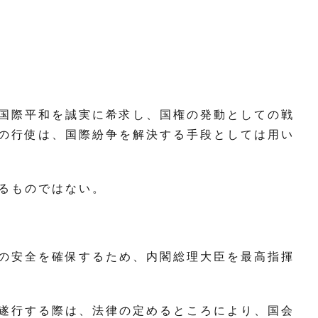
国 際 平 和 を 誠 実 に 希 求 し 、 国 権 の 発 動 と し て の 戦
の 行 使 は 、 国 際 紛 争 を 解 決 す る 手 段 と し て は 用 い
 る も の で は な い 。
の 安 全 を 確 保 す る た め 、 内 閣 総 理 大 臣 を 最 高 指 揮
遂 行 す る 際 は 、 法 律 の 定 め る と こ ろ に よ り 、 国 会