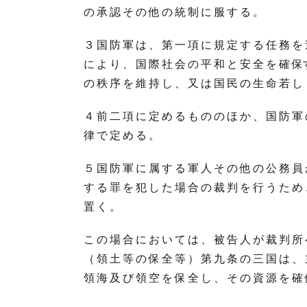
の 承 認 そ の 他 の 統 制 に 服 す る 。
３ 国 防 軍 は 、 第 一 項 に 規 定 す る 任 務 を 
に よ り 、 国 際 社 会 の 平 和 と 安 全 を 確 保
の 秩 序 を 維 持 し 、 又 は 国 民 の 生 命 若 し 
４ 前 二 項 に 定 め る も の の ほ か 、 国 防 軍 
律 で 定 め る 。
５ 国 防 軍 に 属 す る 軍 人 そ の 他 の 公 務 員 
す る 罪 を 犯 し た 場 合 の 裁 判 を 行 う た め 
置 く 。
こ の 場 合 に お い て は 、 被 告 人 が 裁 判 所 
（ 領 土 等 の 保 全 等 ） 第 九 条 の 三 国 は 、 
領 海 及 び 領 空 を 保 全 し 、 そ の 資 源 を 確