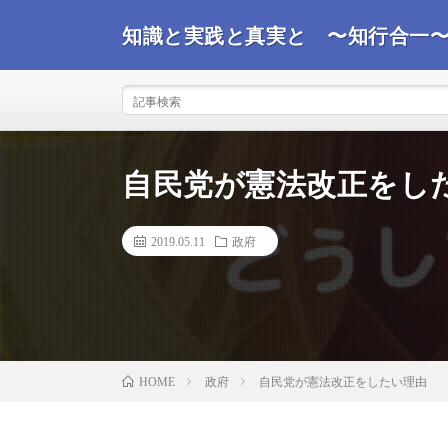
知識と実践と真実と 〜知行合一
事実を観て真実を探るコンサルタントが世界情勢を踏ま
ばと思います。
自民党が憲法改正をし
2019.05.11
政府
政府
自民党が憲法改正をしたい理由
HOME