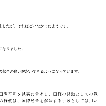
ましたが、それほどいなかったようです。
になりました。
の都合の良い解釈ができるようになっています。
国 際 平 和 を 誠 実 に 希 求 し 、 国 権 の 発 動 と し て の 戦
の 行 使 は 、 国 際 紛 争 を 解 決 す る 手 段 と し て は 用 い