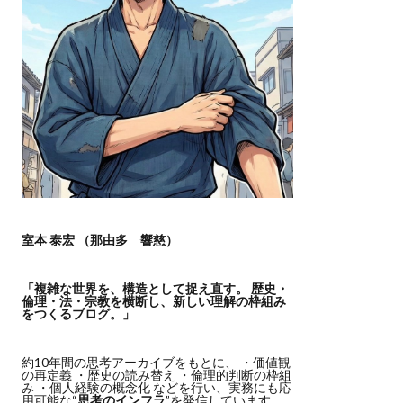
室本 泰宏 （那由多 響慈）
「複雑な世界を、構造として捉え直す。
歴史・
倫理・法・宗教を横断し、新しい理解の枠組み
をつくるブログ。」
約10年間の思考アーカイブをもとに、 ・価値観
の再定義 ・歴史の読み替え ・倫理的判断の枠組
み ・個人経験の概念化 などを行い、実務にも応
用可能な“
思考のインフラ
”を発信しています。