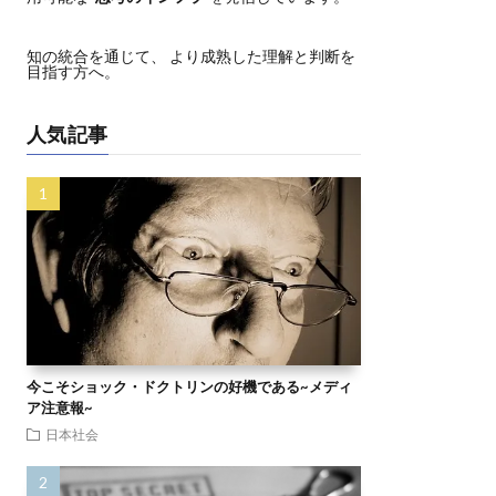
知の統合を通じて、 より成熟した理解と判断を
目指す方へ。
人気記事
今こそショック・ドクトリンの好機である~メディ
ア注意報~
日本社会