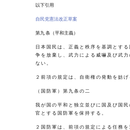
以下引用
自民党憲法改正草案
第九 条（平和主義）
日 本 国 民 は 、 正 義 と 秩 序 を 基 調 と す る 
争 を 放 棄 し 、 武 力 に よ る 威 嚇 及 び 武 力 
な い 。
２ 前 項 の 規 定 は 、 自 衛 権 の 発 動 を 妨 げ
（ 国 防 軍 ） 第 九 条 の 二
我 が 国 の 平 和 と 独 立 並 び に 国 及 び 国 民 
官 と す る 国 防 軍 を 保 持 す る 。
２ 国 防 軍 は 、 前 項 の 規 定 に よ る 任 務 を 