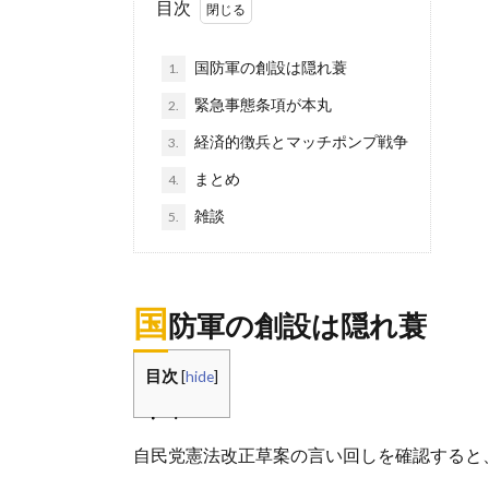
目次
国防軍の創設は隠れ蓑
1.
緊急事態条項が本丸
2.
経済的徴兵とマッチポンプ戦争
3.
まとめ
4.
雑談
5.
国
防軍の創設は隠れ蓑
目次
[
hide
]
自民党憲法改正草案の言い回しを確認すると