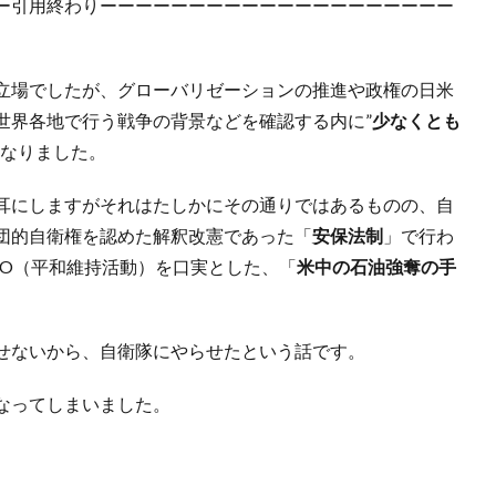
ー引用終わりーーーーーーーーーーーーーーーーーーーー
立場でしたが、グローバリゼーションの推進や政権の日米
世界各地で行う戦争の背景などを確認する内に”
少なくとも
になりました。
耳にしますがそれはたしかにその通りではあるものの、自
団的自衛権を認めた解釈改憲であった「
安保法制
」で行わ
KO（平和維持活動）を口実とした、「
米中の石油強奪の手
せないから、自衛隊にやらせたという話です。
なってしまいました。