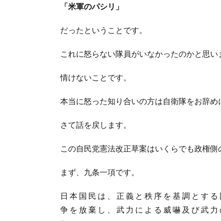
「米軍のパシリ」
だったということです。
これに怒らない隊員がいなかったのかと思い
情けないことです。
本当に怒った知り合いの方は自衛隊をお辞め
さて話を戻します。
この自民党憲法改正草案はいくらでも政権側
まず、九条一項です。
日 本 国 民 は 、 正 義 と 秩 序 を 基 調 と す る 
争 を 放 棄 し 、 武 力 に よ る 威 嚇 及 び 武 力 