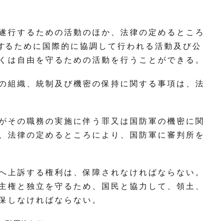
遂 行 す る た め の 活 動 の ほ か 、 法 律 の 定 め る と こ ろ
する た め に 国 際 的 に 協 調 し て 行 わ れ る 活 動 及 び 公
く は 自 由 を 守 る た め の 活 動 を 行 う こ と が で き る 。
の 組 織 、 統 制 及 び 機 密 の 保 持 に 関 す る 事 項 は 、 法
が そ の 職 務 の 実 施 に 伴 う 罪 又 は 国 防 軍 の 機 密 に 関
、 法 律 の 定 め る と こ ろ に よ り 、 国 防 軍 に 審 判 所 を
へ 上 訴 す る 権 利 は 、 保 障 さ れ な け れ ば な ら な い 。
主 権 と 独 立 を 守 る た め 、 国 民 と 協 力 し て 、 領 土 、
 保 し な け れ ば な ら な い 。