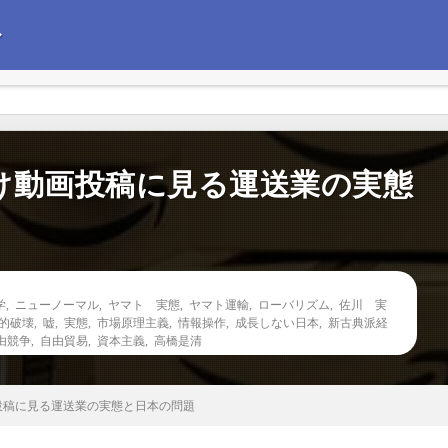
〜
えて政治経済の情報を発信します。今後の企業経営の参考にしていただけれ
け動画投稿に見る運送業の実態
学
,
ニューノーマル
,
ヤマト 実態
,
ヤマト運輸
,
ローバリズム
,
佐川 実
的破壊
,
嘘
,
実態
,
市場原理主義
,
情報操作
,
成長しない日本
,
新古典派経
由競争
,
自由貿易
,
資本主義
,
高橋是清
投稿に見る運送業の実態と日本の問題