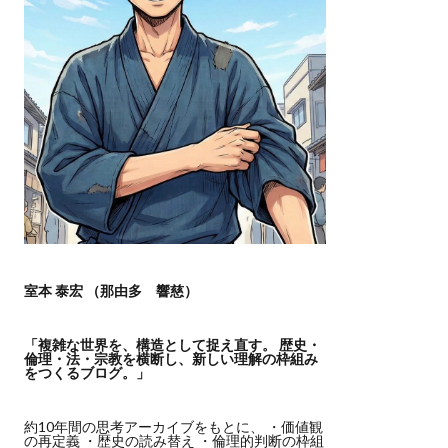
室本 泰宏 （那由多 響慈）
「複雑な世界を、構造として捉え直す。
歴史・
倫理・法・宗教を横断し、新しい理解の枠組み
をつくるブログ。」
約10年間の思考アーカイブをもとに、 ・価値観
の再定義 ・歴史の読み替え ・倫理的判断の枠組