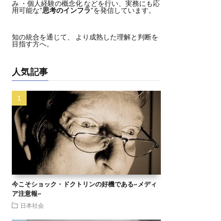
み ・個人経験の概念化 などを行い、実務にも応
用可能な“
思考のインフラ
”を発信しています。
知の統合を通じて、 より成熟した理解と判断を
目指す方へ。
人気記事
今こそショック・ドクトリンの好機である~メディ
ア注意報~
日本社会