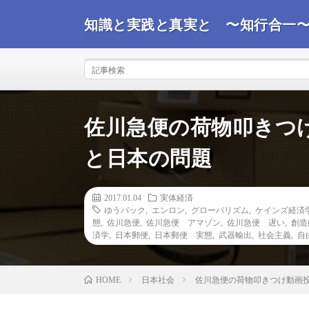
知識と実践と真実と 〜知行合一
事実を観て真実を探るコンサルタントが世界情勢を踏ま
ばと思います。
佐川急便の荷物叩きつ
と日本の問題
2017.01.04
実体経済
ゆうパック
,
エンロン
,
グローバリズム
,
ケインズ経済
態
,
佐川急便
,
佐川急便 アマゾン
,
佐川急便 遅い
,
創造
済学
,
日本郵便
,
日本郵便 実態
,
武器輸出
,
社会主義
,
自
日本社会
佐川急便の荷物叩きつけ動画
HOME