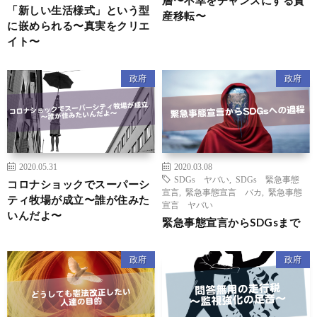
「新しい生活様式」という型
産移転〜
に嵌められる〜真実をクリエ
イト〜
政府
政府
2020.05.31
2020.03.08
SDGs ヤバい
,
SDGs 緊急事態
コロナショックでスーパーシ
宣言
,
緊急事態宣言 バカ
,
緊急事態
ティ牧場が成立〜誰が住みた
宣言 ヤバい
いんだよ〜
緊急事態宣言からSDGsまで
政府
政府