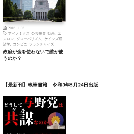
2016.11.03
アベノミクス 公共投資 効果
,
エ
ンロン
,
グローバリズム
,
ケインズ経
済学
,
コンビニ フランチャイズ
政府が金を使わないで誰が使
うのか？
【最新刊】執筆書籍 令和3年5月24日出版