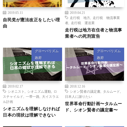
2019.05.11
2019.04.21
走行税 地方
,
走行税 物流事業
自民党が憲法改正をしたい理
者
,
走行税 運送業
由
走行税は地方在住者と物流事
業者への死刑宣告
グローバリズム
グローバリズム
政府
政府
2019.02.17
2018.12.16
シオニスト
,
シオニズム運動
,
ロ
シオン賢者の議定書
,
タルムード
,
スチャイルド
,
一帯一路
,
大イスラエ
日本人に謝りたい
ル計画
世界革命行動計画〜タルムー
シオニズムを理解しなければ
ド、シオン賢者の議定書〜
日本の現状は理解できない