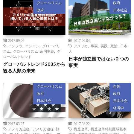
グローバリズム
政府
政府
日本社会
2017.09.06
2017.06.04
インフラ
,
エンロン
,
グローバリ
アメリカ
,
事実
,
実践
,
政治
,
日本
ズム
,
グローバリズム 帝国主義
,
グ
人
ローバルトレンド
日本が独立国ではない２つの
グローバルトレンド2035から
事実
観る人類の未来
グローバリズム
企業
政府
政府
日本社会
日本社会
経済学
2017.03.27
2017.03.22
アメリカ追従
,
アメリカ追従 戦
構造改革
,
構造改革特別区域基本