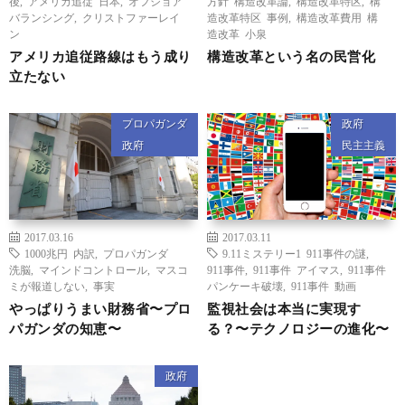
後
,
アメリカ追従 日本
,
オフショア
方針 構造改革論
,
構造改革特区
,
構
バランシング
,
クリストファーレイ
造改革特区 事例
,
構造改革費用 構
ン
造改革 小泉
アメリカ追従路線はもう成り
構造改革という名の民営化
立たない
プロパガンダ
政府
政府
民主主義
2017.03.16
2017.03.11
1000兆円 内訳
,
プロパガンダ
9.11ミステリー1 911事件の謎
,
洗脳
,
マインドコントロール
,
マスコ
911事件
,
911事件 アイマス
,
911事件
ミが報道しない
,
事実
パンケーキ破壊
,
911事件 動画
やっぱりうまい財務省〜プロ
監視社会は本当に実現す
パガンダの知恵〜
る？〜テクノロジーの進化〜
政府