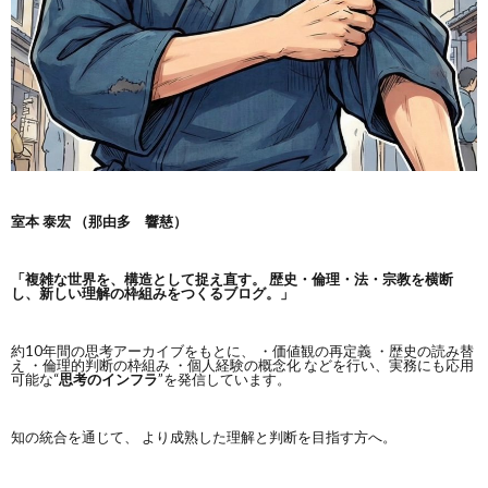
室本 泰宏 （那由多 響慈）
「複雑な世界を、構造として捉え直す。
歴史・倫理・法・宗教を横断
し、新しい理解の枠組みをつくるブログ。」
約10年間の思考アーカイブをもとに、 ・価値観の再定義 ・歴史の読み替
え ・倫理的判断の枠組み ・個人経験の概念化 などを行い、実務にも応用
可能な“
思考のインフラ
”を発信しています。
知の統合を通じて、 より成熟した理解と判断を目指す方へ。