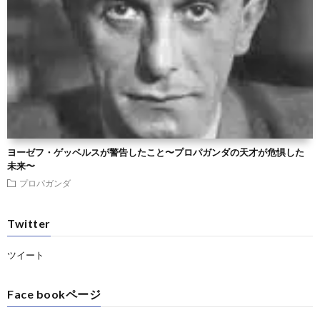
ヨーゼフ・ゲッベルスが警告したこと〜プロパガンダの天才が危惧した
未来〜
プロパガンダ
Twitter
ツイート
Face bookページ