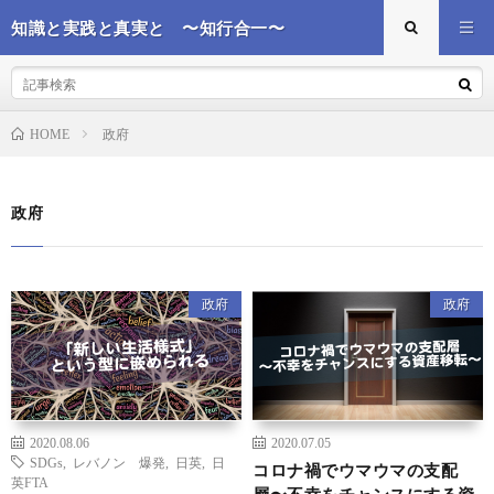
知識と実践と真実と 〜知行合一〜
政府
HOME
政府
政府
政府
2020.08.06
2020.07.05
SDGs
,
レバノン 爆発
,
日英
,
日
コロナ禍でウマウマの支配
英FTA
層〜不幸をチャンスにする資