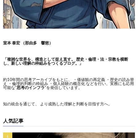
室本 泰宏 （那由多 響慈）
「複雑な世界を、構造として捉え直す。
歴史・倫理・法・宗教を横断
し、新しい理解の枠組みをつくるブログ。」
約10年間の思考アーカイブをもとに、 ・価値観の再定義 ・歴史の読み替
え ・倫理的判断の枠組み ・個人経験の概念化 などを行い、実務にも応用
可能な“
思考のインフラ
”を発信しています。
知の統合を通じて、 より成熟した理解と判断を目指す方へ。
人気記事