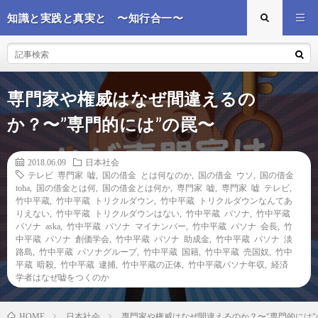
知識と実践と真実と 〜知行合一〜
専門家や権威はなぜ間違えるの
か？〜”専門的には”の罠〜
2018.06.09
日本社会
テレビ 専門家 嘘
,
国の借金 とは何なのか
,
国の借金 ウソ
,
国の借金
toha
,
国の借金とは何
,
国の借金とは何か
,
専門家 嘘
,
専門家 嘘 テレビ
,
竹中平蔵
,
竹中平蔵 トリクルダウン
,
竹中平蔵 トリクルダウンなんてあ
りえない
,
竹中平蔵 トリクルダウンはない
,
竹中平蔵 パソナ
,
竹中平蔵
パソナ aska
,
竹中平蔵 パソナ マイナンバー
,
竹中平蔵 パソナ 会長
,
竹
中平蔵 パソナ 創価学会
,
竹中平蔵 パソナ 助成金
,
竹中平蔵 パソナ 淡
路島
,
竹中平蔵 パソナグループ
,
竹中平蔵 国籍
,
竹中平蔵 売国奴
,
竹中
平蔵 暗殺
,
竹中平蔵 逮捕
,
竹中平蔵の正体
,
竹中平蔵パソナ年収
,
経済
学者はなぜ嘘をつくのか
日本社会
専門家や権威はなぜ間違えるのか？〜”専門的には”
HOME