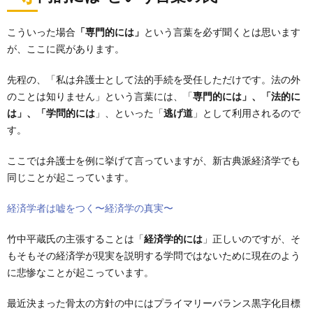
こういった場合
「専門的には」
という言葉を必ず聞くとは思います
が、ここに罠があります。
先程の、「私は弁護士として法的手続を受任しただけです。法の外
のことは知りません」という言葉には、「
専門的には」、「法的に
は」、「学問的には
」、といった「
逃げ道
」として利用されるので
す。
ここでは弁護士を例に挙げて言っていますが、新古典派経済学でも
同じことが起こっています。
経済学者は嘘をつく〜経済学の真実〜
竹中平蔵氏の主張することは「
経済学的には
」正しいのですが、そ
もそもその経済学が現実を説明する学問ではないために現在のよう
に悲惨なことが起こっています。
最近決まった骨太の方針の中にはプライマリーバランス黒字化目標