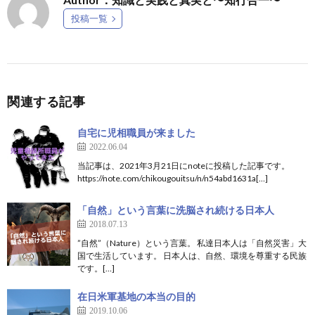
投稿一覧
関連する記事
自宅に児相職員が来ました
2022.06.04
当記事は、2021年3月21日にnoteに投稿した記事です。
https://note.com/chikougouitsu/n/n54abd1631a[…]
「自然」という言葉に洗脳され続ける日本人
2018.07.13
”自然”（Nature）という言葉。 私達日本人は「自然災害」大
国で生活しています。 日本人は、自然、環境を尊重する民族
です。[…]
在日米軍基地の本当の目的
2019.10.06