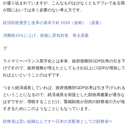
が盛り込まれていますが、こんなものは少なくともデフレである我
が国においては全く必要のない考え方です。
経済財政運営と改革の基本方針 2018（仮称） （原案）
消費税10％に上げ、前後に景気対策 骨太原案
プ
ライマリーバランス黒字化とは本来、
政府債務対
GDP比率の引き下
げですので、政府債務が増えたとしてもそれ以上にGDPが増加して
ればよいということのはずです。
つまり経済成長していれば、政府債務対GDP比率は引き下げられる
ということになるので、経済成長を前提とした財政再建案が適当な
はずですが、増税することだけ、緊縮財政が目的の財務省の力が強
すぎるためにこのようなことにもなっています。
財務省は恐い組織なんです〜日本の支配者としての財務省〜