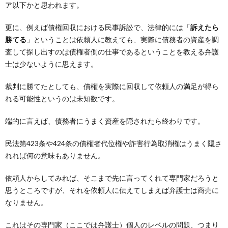
ア以下かと思われます。
更に、例えば債権回収における民事訴訟で、法律的には「
訴えたら
勝てる
」ということは依頼人に教えても、実際に債務者の資産を調
査して探し出すのは債権者側の仕事であるということを教える弁護
士は少ないように思えます。
裁判に勝てたとしても、債権を実際に回収して依頼人の満足が得ら
れる可能性というのは未知数です。
端的に言えば、債務者にうまく資産を隠されたら終わりです。
民法第423条や424条の債権者代位権や詐害行為取消権はうまく隠さ
れれば何の意味もありません。
依頼人からしてみれば、そこまで先に言ってくれて専門家だろうと
思うところですが、それを依頼人に伝えてしまえば弁護士は商売に
なりません。
これはその専門家（ここでは弁護士）個人のレベルの問題、つまり