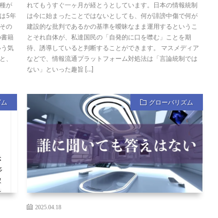
種が
れてもうすぐ一ヶ月が経とうとしています。日本の情報統制
は5年
は今に始まったことではないとしても、何が誹謗中傷で何が
その
建設的な批判であるかの基準を曖昧なまま運用するというこ
の書籍
とそれ自体が、私達国民の「自発的に口を噤む」ことを期
いう気
待、誘導していると判断することができます。 マスメディア
と、
などで、情報流通プラットフォーム対処法は「言論統制では
ない」といった趣旨 […]
ズム
グローバリズム
2025.04.18