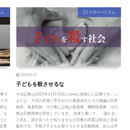
ズム
グローバリズム
2025.05.15
子どもを殺させるな
記事で
※当記事は2021年11月14日にnoteに投稿した記事です。 い
ワクチ
よいよ、十代の若者に手をかけた製薬会社とその傀儡の日本
切な
政府、鬼畜医師、その裏には個人投資家、機関投資家、その
」な
奥は宗教団体が存在しています。 信者と書いて、「儲かる」
うと
と読む。誰が言ったか知りませんが宗教の本質は統治と資金
定通
集めです。平気で子どもを殺そうとする宗教団体、自らは手