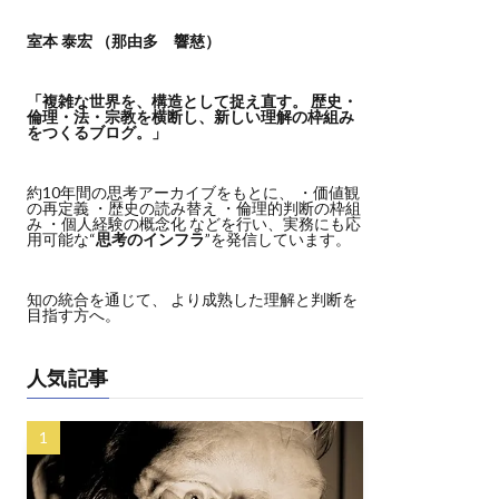
室本 泰宏 （那由多 響慈）
「複雑な世界を、構造として捉え直す。
歴史・
倫理・法・宗教を横断し、新しい理解の枠組み
をつくるブログ。」
約10年間の思考アーカイブをもとに、 ・価値観
の再定義 ・歴史の読み替え ・倫理的判断の枠組
み ・個人経験の概念化 などを行い、実務にも応
用可能な“
思考のインフラ
”を発信しています。
知の統合を通じて、 より成熟した理解と判断を
目指す方へ。
人気記事