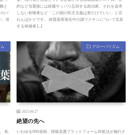
難と
約など当選後には綺麗サッパリ忘却する政治家、それを追求
りのパ
しない有権者など「この国の民主主義は形だけでいい」と言
い。溶
わんばかりです。 絶賛薬害発生中の謎ワクチンについて言及
する候補者 […]
ズム
グローバリズム
2025.04.27
絶望の先へ
。 私
いわゆるSNS規制、情報流通プラットフォーム対処法が施行さ