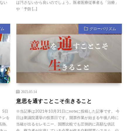
ない
は汚さないから良いのでしょう。医者医療従事者も「治療」
や「予防 […]
ズム
グローバリズム
2025.05.14
意思を通すことこそ生きること
 5日
※当記事は2021年10月31日にnoteに投稿した記事です。 今
チンを
日は衆議院選挙の投票日です。開票作業が始まる午後八時に
高熱、
当確が出るセレモニー、国際比較でも圧倒的に高額な供託
あっ
金、権力者が出資している企業が作る自動開票システム、公