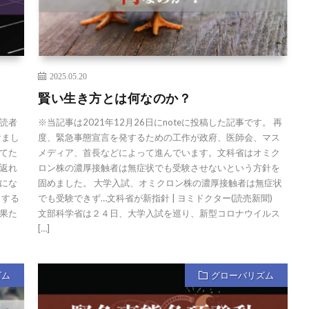
2025.05.20
賢い生き方とは何なのか？
 読者
※当記事は2021年12月26日にnoteに投稿した記事です。 再
けまし
度、緊急事態宣言を発するための工作が政府、医師会、マス
てた
メディア、首長などによって進んでいます。文科省はオミク
返れ
ロン株の濃厚接触者は無症状でも受験させないという方針を
にな
固めました。 大学入試、オミクロン株の濃厚接触者は無症状
とする
でも受験できず…文科省が新指針 | ヨミドクター(読売新聞)
果た
文部科学省は２４日、大学入試を巡り、新型コロナウイルス
[…]
ズム
グローバリズム