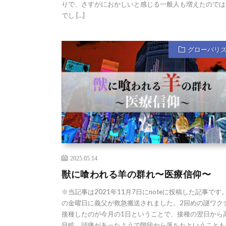
りで、さすがにおかしいと感じる一般人も増えたのでは
でし […]
グローバリ
2025.05.14
獣に喰われる羊の群れ〜医療信仰〜
※当記事は2021年11月7日にnoteに投稿した記事です。
の金曜日に義父が救急搬送されました。2回めの謎ワク
接種したのが今月の1日ということで、接種の翌日から
目眩、頭痛があったようで階段から落ちたということも