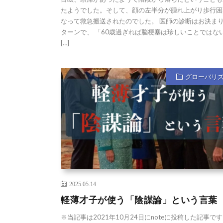
たようでした。そして、顔の左半分が腫れ上がり歩行困
なって救急搬送されたのでした。 医師の診断はお決ま
ターンで、 「60歳過ぎれば脳梗塞は珍しいことではな
[…]
グローバリ
2025.05.14
軽薄才子が使う「陰謀論」という言葉
※当記事は2021年10月24日にnoteに投稿した記事です