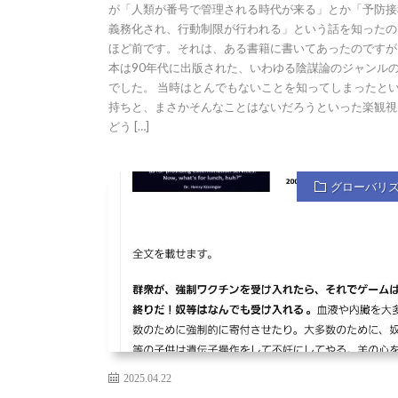
が「人類が番号で管理される時代が来る」とか「予防接
義務化され、行動制限が行われる」という話を知ったの
ほど前です。それは、ある書籍に書いてあったのですが
本は90年代に出版された、いわゆる陰謀論のジャンル
でした。 当時はとんでもないことを知ってしまったと
持ちと、まさかそんなことはないだろうといった楽観視
どう […]
グローバリ
2025.04.22