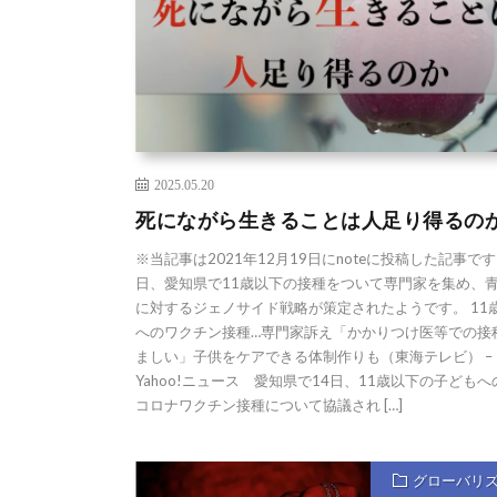
2025.05.20
死にながら生きることは人足り得るの
※当記事は2021年12月19日にnoteに投稿した記事です
日、愛知県で11歳以下の接種をついて専門家を集め、
に対するジェノサイド戦略が策定されたようです。 11
へのワクチン接種…専門家訴え「かかりつけ医等での接
ましい」子供をケアできる体制作りも（東海テレビ） –
Yahoo!ニュース 愛知県で14日、11歳以下の子ども
コロナワクチン接種について協議され […]
グローバリ