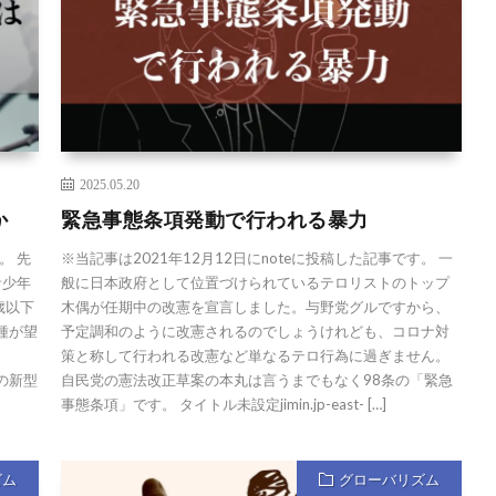
2025.05.20
か
緊急事態条項発動で行われる暴力
。 先
※当記事は2021年12月12日にnoteに投稿した記事です。 一
青少年
般に日本政府として位置づけられているテロリストのトップ
歳以下
木偶が任期中の改憲を宣言しました。与野党グルですから、
種が望
予定調和のように改憲されるのでしょうけれども、コロナ対
策と称して行われる改憲など単なるテロ行為に過ぎません。
への新型
自民党の憲法改正草案の本丸は言うまでもなく98条の「緊急
事態条項」です。 タイトル未設定jimin.jp-east- […]
ズム
グローバリズム