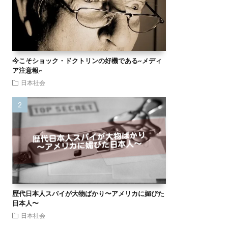
今こそショック・ドクトリンの好機である~メディ
ア注意報~
日本社会
歴代日本人スパイが大物ばかり〜アメリカに媚びた
日本人〜
日本社会