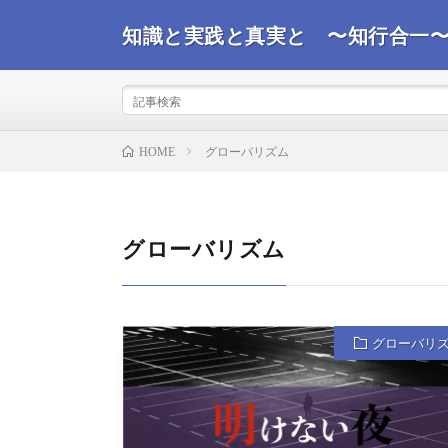
知識と実践と真実と 〜知行合一
事実を観て真実を探るコンサルタントが世界情勢を踏ま
ばと思います。
グローバリズム
HOME
グローバリズム
グローバリ