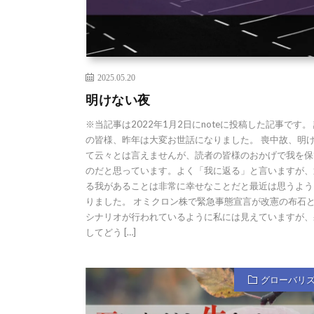
2025.05.20
明けない夜
※当記事は2022年1月2日にnoteに投稿した記事です。
の皆様、昨年は大変お世話になりました。 喪中故、明
て云々とは言えませんが、読者の皆様のおかげで我を保
のだと思っています。よく「我に返る」と言いますが、
る我があることは非常に幸せなことだと最近は思うよう
りました。 オミクロン株で緊急事態宣言が改憲の布石
シナリオが行われているように私には見えていますが、
してどう […]
グローバリ