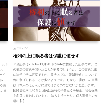
2025.05.15
権利の上に眠る者は保護に値せず
。 以下
※当記事は2021年11月28日にnoteに投稿した記事です。 こ
pdf
の表題の言葉を聞いたことがあるでしょうか。この言葉は主
ード
に法学で学ぶ言葉ですが、民法上では「消滅時効」について
あ
例に挙げられることが多いようです。 しかし、実はこの言葉
る箇
は日本人のほとんどに当てはまるのではないかと思います。
思いま
国民負担率は46％と国民は所得の半分近くを税金、社会保険
を名目に奪われています。 法人を持ったり、個人事業主の立
場に […]