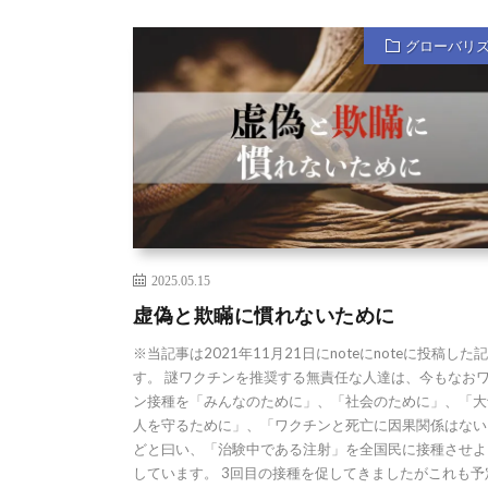
グローバリ
2025.05.15
虚偽と欺瞞に慣れないために
※当記事は2021年11月21日にnoteにnoteに投稿した
す。 謎ワクチンを推奨する無責任な人達は、今もなお
ン接種を「みんなのために」、「社会のために」、「大
人を守るために」、「ワクチンと死亡に因果関係はない
どと曰い、「治験中である注射」を全国民に接種させよ
しています。 3回目の接種を促してきましたがこれも予