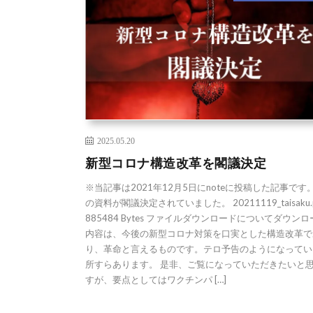
2025.05.20
新型コロナ構造改革を閣議決定
※当記事は2021年12月5日にnoteに投稿した記事です
の資料が閣議決定されていました。 20211119_taisaku.
885484 Bytes ファイルダウンロードについてダウンロ
内容は、今後の新型コロナ対策を口実とした構造改革で
り、革命と言えるものです。テロ予告のようになってい
所すらあります。 是非、ご覧になっていただきたいと
すが、要点としてはワクチンパ […]