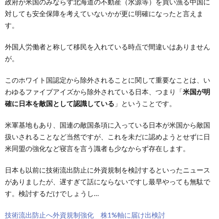
政府が米国のみならず北海道の不動産（水源等）を買い漁る中国に
対しても安全保障を考えていないかが更に明確になったと言えま
す。
外国人労働者と称して移民を入れている時点で間違いはありません
が。
このホワイト国認定から除外されることに関して重要なことは、い
わゆるファイブアイズから除外されている日本、つまり「
米国が明
確に日本を敵国として認識している
」ということです。
米軍基地もあり、国連の敵国条項に入っている日本が米国から敵国
扱いされることなど当然ですが、これを未だに認めようとせずに日
米同盟の強化など寝言を言う識者も少なからず存在します。
日本も以前に技術流出防止に外資規制を検討するといったニュース
がありましたが、遅すぎて話にならないですし最早やっても無駄で
す。検討するだけでしょうし…
技術流出防止へ外資規制強化 株1%軸に届け出検討