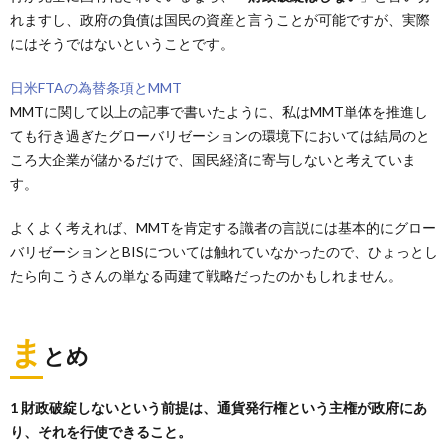
れますし、政府の負債は国民の資産と言うことが可能ですが、実際
にはそうではないということです。
日米FTAの為替条項とMMT
MMTに関して以上の記事で書いたように、私はMMT単体を推進し
ても行き過ぎたグローバリゼーションの環境下においては結局のと
ころ大企業が儲かるだけで、国民経済に寄与しないと考えていま
す。
よくよく考えれば、MMTを肯定する識者の言説には基本的にグロー
バリゼーションとBISについては触れていなかったので、ひょっとし
たら向こうさんの単なる両建て戦略だったのかもしれません。
ま
とめ
1 財政破綻しないという前提は、通貨発行権という主権が政府にあ
り、それを行使できること。