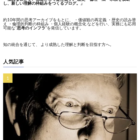
し、新しい理解の枠組みをつくるブログ。」
約10年間の思考アーカイブをもとに、 ・価値観の再定義 ・歴史の読み替
え ・倫理的判断の枠組み ・個人経験の概念化 などを行い、実務にも応用
可能な“
思考のインフラ
”を発信しています。
知の統合を通じて、 より成熟した理解と判断を目指す方へ。
人気記事