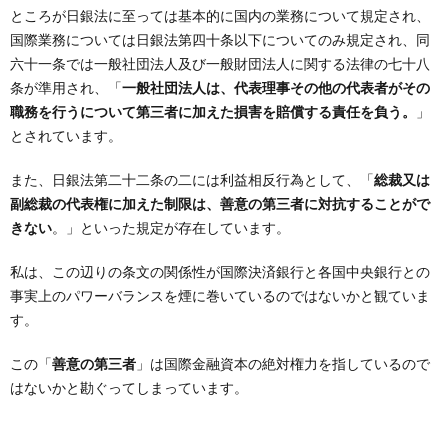
ところが日銀法に至っては基本的に国内の業務について規定され、
国際業務については日銀法第四十条以下についてのみ規定され、同
六十一条では一般社団法人及び一般財団法人に関する法律の七十八
条が準用され、「
一般社団法人は、代表理事その他の代表者がその
職務を行うについて第三者に加えた損害を賠償する責任を負う。
」
とされています。
また、日銀法第二十二条の二には利益相反行為として、「
総裁又は
副総裁の代表権に加えた制限は、善意の第三者に対抗することがで
きない
。」といった規定が存在しています。
私は、この辺りの条文の関係性が国際決済銀行と各国中央銀行との
事実上のパワーバランスを煙に巻いているのではないかと観ていま
す。
この「
善意の第三者
」は国際金融資本の絶対権力を指しているので
はないかと勘ぐってしまっています。