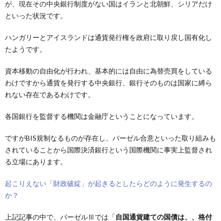
が、現在その中央銀行制度がない国はイランと北朝鮮、シリアだけ
といった状況です。
ハンガリーとアイスランドは通貨発行権を政府に取り戻し国有化し
たようです。
資本移動の自由化が行われ、基本的には自由に為替売買をしている
わけですから通貨を発行する中央銀行、銀行そのものは国家に縛ら
れない存在であるわけです。
各国銀行を監督する機関は金融庁ということになっています。
ですがBIS規制なるものが存在し、バーゼル合意といった取り組みも
されていることから国際決済銀行という国際機関に事実上監督され
る立場にあります。
起こりえない「財政破綻」が起きるとしたらどのように発生するの
か？
上記記事の中で、バーゼルⅢでは「
自国通貨建ての国債は、、格付