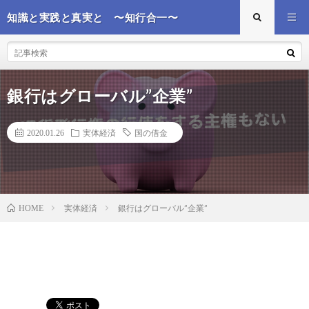
知識と実践と真実と 〜知行合一〜
銀行はグローバル”企業”
2020.01.26
実体経済
国の借金
実体経済
銀行はグローバル”企業”
HOME