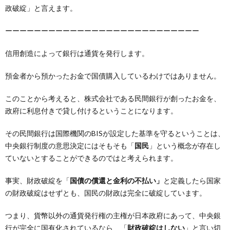
政破綻」と言えます。
ーーーーーーーーーーーーーーーーーーーーーーーーーーー
信用創造によって銀行は通貨を発行します。
預金者から預かったお金で国債購入しているわけではありません。
このことから考えると、株式会社である民間銀行が創ったお金を、
政府に利息付きで貸し付けるということになります。
その民間銀行は国際機関のBISが設定した基準を守るということは、
中央銀行制度の意思決定にはそもそも「
国民
」という概念が存在し
ていないとすることができるのではと考えられます。
事実、財政破綻を「
国債の償還と金利の不払い」
と定義したら国家
の財政破綻はせずとも、国民の財政は完全に破綻しています。
つまり、貨幣以外の通貨発行権の主権が日本政府にあって、中央銀
行が完全に国有化されているなら、「
財政破綻はしない
」と言い切