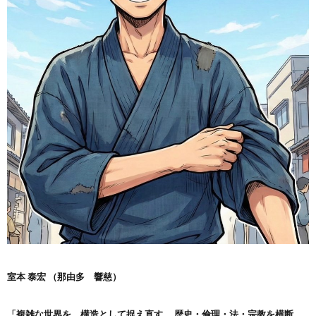
室本 泰宏 （那由多 響慈）
「複雑な世界を、構造として捉え直す。
歴史・倫理・法・宗教を横断