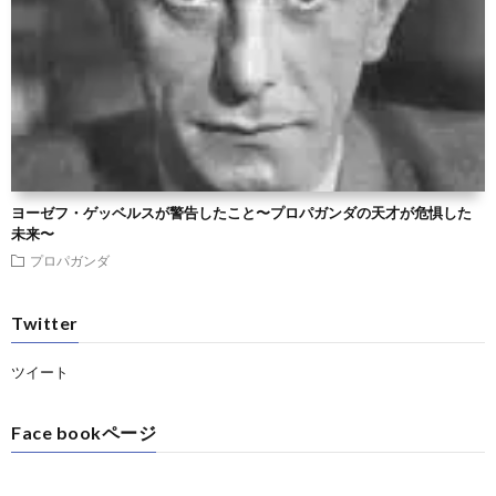
ヨーゼフ・ゲッベルスが警告したこと〜プロパガンダの天才が危惧した
未来〜
プロパガンダ
Twitter
ツイート
Face bookページ