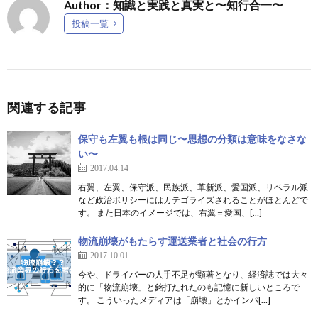
Author：知識と実践と真実と〜知行合一〜
投稿一覧
関連する記事
保守も左翼も根は同じ〜思想の分類は意味をなさな
い〜
2017.04.14
右翼、左翼、保守派、民族派、革新派、愛国派、リベラル派
など政治ポリシーにはカテゴライズされることがほとんどで
す。 また日本のイメージでは、右翼＝愛国、[…]
物流崩壊がもたらす運送業者と社会の行方
2017.10.01
今や、ドライバーの人手不足が顕著となり、経済誌では大々
的に「物流崩壊」と銘打たれたのも記憶に新しいところで
す。 こういったメディアは「崩壊」とかインパ[…]