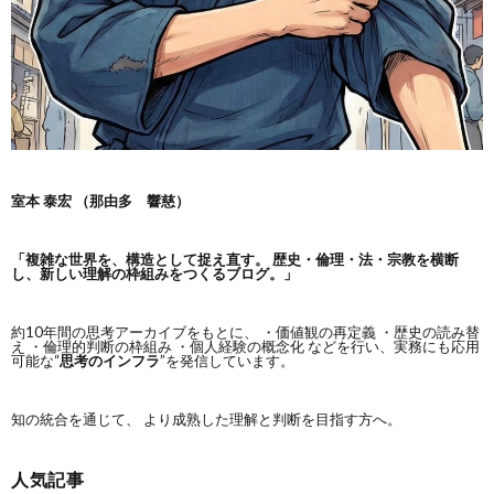
室本 泰宏 （那由多 響慈）
「複雑な世界を、構造として捉え直す。
歴史・倫理・法・宗教を横断
し、新しい理解の枠組みをつくるブログ。」
約10年間の思考アーカイブをもとに、 ・価値観の再定義 ・歴史の読み替
え ・倫理的判断の枠組み ・個人経験の概念化 などを行い、実務にも応用
可能な“
思考のインフラ
”を発信しています。
知の統合を通じて、 より成熟した理解と判断を目指す方へ。
人気記事