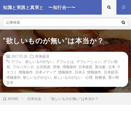
知識と実践と真実と 〜知行合一〜
”欲しいものが無い”は本当か？
2017.05.20
実体経済
デフレ 欲しいものがない
,
デフレとは
,
デフレーション
,
デフレ脱
却
,
プロパガンダ
,
公共投資
,
官僚
,
情報操作 日本政府
,
政治家
,
日本 マ
スコミ 情報操作
,
日本メディア 情報操作
,
日本人 情報操作
,
日本経済
情報操作
,
欲しいものがない
,
欲しいものがない 心理
,
財務省
,
霞ヶ関
文学
日本社会
”欲しいものが無い”は本当か？
HOME