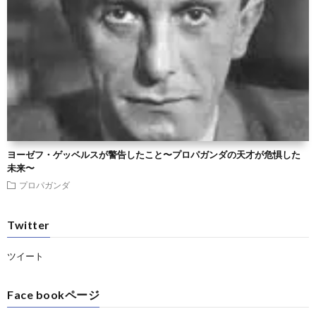
ヨーゼフ・ゲッベルスが警告したこと〜プロパガンダの天才が危惧した
未来〜
プロパガンダ
Twitter
ツイート
Face bookページ