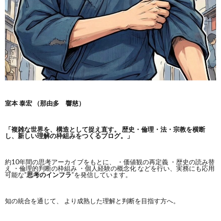
室本 泰宏 （那由多 響慈）
「複雑な世界を、構造として捉え直す。
歴史・倫理・法・宗教を横断
し、新しい理解の枠組みをつくるブログ。」
約10年間の思考アーカイブをもとに、 ・価値観の再定義 ・歴史の読み替
え ・倫理的判断の枠組み ・個人経験の概念化 などを行い、実務にも応用
可能な“
思考のインフラ
”を発信しています。
知の統合を通じて、 より成熟した理解と判断を目指す方へ。