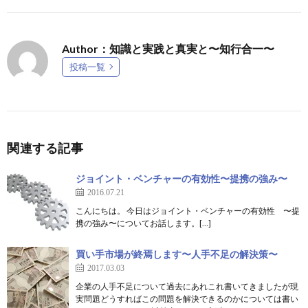
Author：知識と実践と真実と〜知行合一〜
投稿一覧
関連する記事
ジョイント・ベンチャーの有効性〜提携の強み〜
2016.07.21
こんにちは。 今日はジョイント・ベンチャーの有効性 〜提
携の強み〜についてお話します。[…]
買い手市場が終焉します〜人手不足の解決策〜
2017.03.03
企業の人手不足について過去にあれこれ書いてきましたが現
実問題どうすればこの問題を解決できるのかについては書い