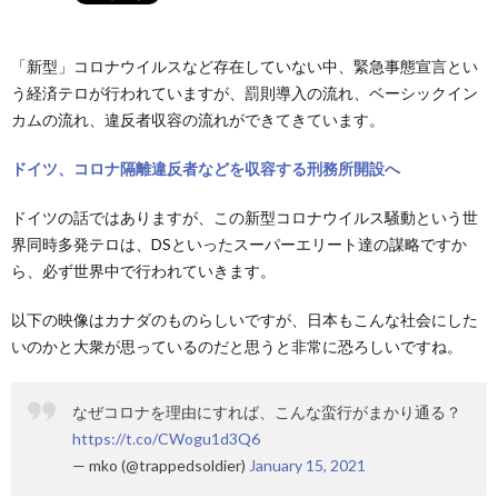
「新型」コロナウイルスなど存在していない中、緊急事態宣言とい
う経済テロが行われていますが、罰則導入の流れ、ベーシックイン
カムの流れ、違反者収容の流れができてきています。
ドイツ、コロナ隔離違反者などを収容する刑務所開設へ
ドイツの話ではありますが、この新型コロナウイルス騒動という世
界同時多発テロは、DSといったスーパーエリート達の謀略ですか
ら、必ず世界中で行われていきます。
以下の映像はカナダのものらしいですが、日本もこんな社会にした
いのかと大衆が思っているのだと思うと非常に恐ろしいですね。
なぜコロナを理由にすれば、こんな蛮行がまかり通る？
https://t.co/CWogu1d3Q6
— mko (@trappedsoldier)
January 15, 2021