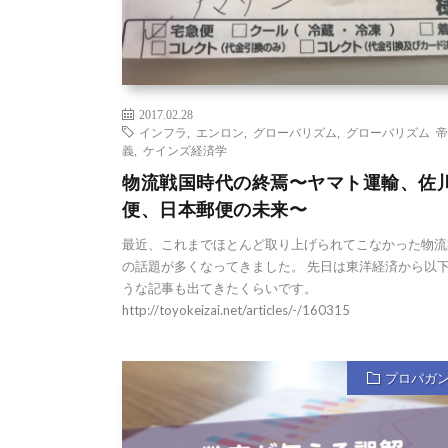
2017.02.28
インフラ
,
エンロン
,
グローバリズム
,
グローバリズム 
義
,
ケインズ経済学
物流戦国時代の終焉〜ヤマト運輸、佐
便、日本郵便の未来〜
最近、これまでほとんど取り上げられてこなかった物流
の話題が多くなってきました。 先日は東洋経済から以
うな記事も出てきたくらいです。
http://toyokeizai.net/articles/-/160315
プロパガ