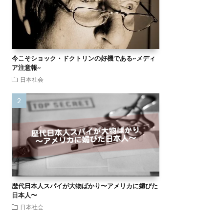
今こそショック・ドクトリンの好機である~メディ
ア注意報~
日本社会
歴代日本人スパイが大物ばかり〜アメリカに媚びた
日本人〜
日本社会