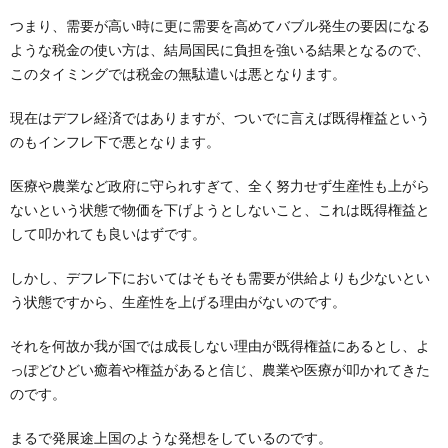
つまり、需要が高い時に更に需要を高めてバブル発生の要因になる
ような税金の使い方は、結局国民に負担を強いる結果となるので、
このタイミングでは税金の無駄遣いは悪となります。
現在はデフレ経済ではありますが、ついでに言えば既得権益という
のもインフレ下で悪となります。
医療や農業など政府に守られすぎて、全く努力せず生産性も上がら
ないという状態で物価を下げようとしないこと、これは既得権益と
して叩かれても良いはずです。
しかし、デフレ下においてはそもそも需要が供給よりも少ないとい
う状態ですから、生産性を上げる理由がないのです。
それを何故か我が国では成長しない理由が既得権益にあるとし、よ
っぽどひどい癒着や権益があると信じ、農業や医療が叩かれてきた
のです。
まるで発展途上国のような発想をしているのです。