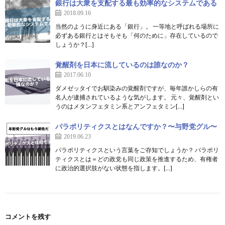
銀行は大衆を支配する最も効率的なシステムである
2018.09.16
当然のように身近にある「銀行」。 一等地と呼ばれる場所に
必ずある銀行とはそもそも「何のために」存在しているので
しょうか？[…]
覚醒剤を日本に流しているのは誰なのか？
2017.06.10
ダメゼッタイでお馴染みの覚醒剤ですが、毎年誰かしらの有
名人が逮捕されているような気がします。 元々、覚醒剤とい
うのはメタンフェタミン系とアンフェタミン[…]
パラポリティクスとはなんですか？〜与野党グル〜
2019.06.23
パラポリティクスという言葉をご存知でしょうか？ パラポリ
ティクスとは＝どの政党も同じ政策を推進するため、有権者
に政治的選択肢がない状態を指します。[…]
コメントを残す