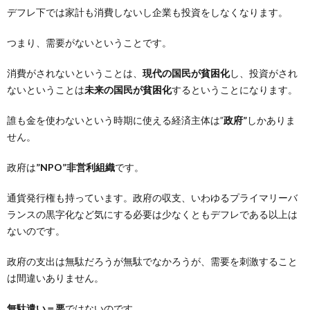
デフレ下では家計も消費しないし企業も投資をしなくなります。
つまり、需要がないということです。
消費がされないということは、
現代の国民が貧困化
し、投資がされ
ないということは
未来の国民が貧困化
するということになります。
誰も金を使わないという時期に使える経済主体は”
政府”
しかありま
せん。
政府は
”NPO”非営利組織
です。
通貨発行権も持っています。政府の収支、いわゆるプライマリーバ
ランスの黒字化など気にする必要は少なくともデフレである以上は
ないのです。
政府の支出は無駄だろうが無駄でなかろうが、需要を刺激すること
は間違いありません。
無駄遣い＝悪
ではないのです。