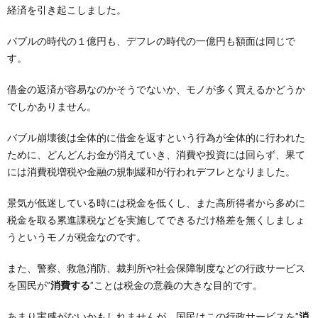
経済を引き起こしました。
バブルの時代の１億円も、デフレの時代の一億円も額面は同じで
す。
借金の返済が容易なのかそうでないか、モノが多く買えるかどうか
でしかありません。
バブル崩壊後は全体的に借金を返すという行為が全体的に行われた
ために、どんどんお金が消えていき、消費や投資には回らず、果て
には消費税増税や金融の規制緩和が行われデフレとなりました。
景気が低迷している時には税金を低くし、また高所得者から多めに
税金を取る累進課税などを実施してできるだけ格差を無くしましょ
うというモノが税金なのです。
また、警察、救急消防、裁判所や社会保障制度などの行政サービス
を国民が”
消費する
”ことは税金の意義の大きな目的です。
あまり実感がないかもしれませんが、国民はこの行政サービスを”
消