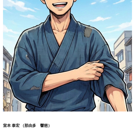
室本 泰宏 （那由多 響慈）