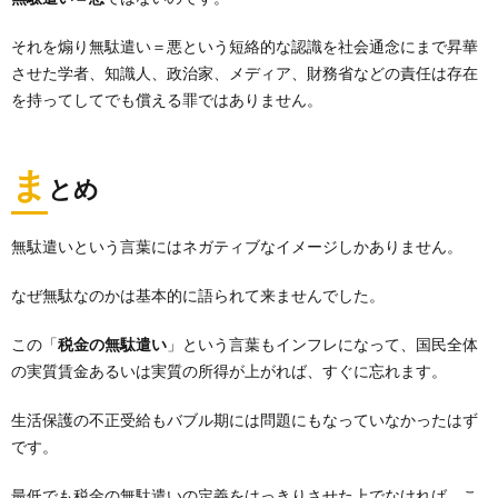
それを煽り無駄遣い＝悪という短絡的な認識を社会通念にまで昇華
させた学者、知識人、政治家、メディア、財務省などの責任は存在
を持ってしてでも償える罪ではありません。
ま
とめ
無駄遣いという言葉にはネガティブなイメージしかありません。
なぜ無駄なのかは基本的に語られて来ませんでした。
この「
税金の無駄遣い
」という言葉もインフレになって、国民全体
の実質賃金あるいは実質の所得が上がれば、すぐに忘れます。
生活保護の不正受給もバブル期には問題にもなっていなかったはず
です。
最低でも税金の無駄遣いの定義をはっきりさせた上でなければ、こ