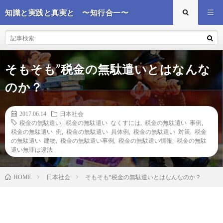
知識と実践と真実と 〜知行合一〜
そもそも”税金の無駄遣いとはなんな
のか？
2017.06.14
日本社会
税金の無駄遣い
,
税金の無駄遣い なくすには
,
税金の無駄遣い 事例
,
税金の無駄遣い 例
,
税金の無駄遣い 具体例
,
税金の無駄遣い 対策
,
税金
の無駄遣い 建物
,
税金の無駄遣い事例
,
税金の無駄遣い情報
,
税金の無駄
遣い無罪は違法
日本社会
そもそも"税金の無駄遣いとはなんなのか？
HOME