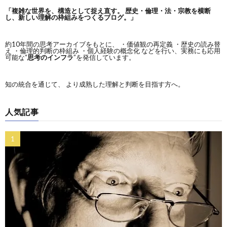
「複雑な世界を、構造として捉え直す。
歴史・倫理・法・宗教を横断
し、新しい理解の枠組みをつくるブログ。」
約10年間の思考アーカイブをもとに、 ・価値観の再定義 ・歴史の読み替
え ・倫理的判断の枠組み ・個人経験の概念化 などを行い、実務にも応用
可能な“
思考のインフラ
”を発信しています。
知の統合を通じて、 より成熟した理解と判断を目指す方へ。
人気記事