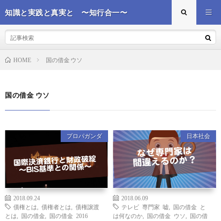
知識と実践と真実と 〜知行合一〜
国の借金 ウソ
HOME
国の借金 ウソ
プロパガンダ
日本社会
2018.09.24
2018.06.09
債権とは
,
債権者とは
,
債権譲渡
テレビ 専門家 嘘
,
国の借金 と
とは
,
国の借金
,
国の借金 2016
は何なのか
,
国の借金 ウソ
,
国の借