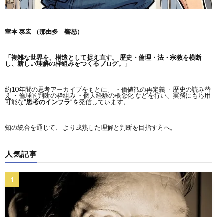
室本 泰宏 （那由多 響慈）
「複雑な世界を、構造として捉え直す。
歴史・倫理・法・宗教を横断
し、新しい理解の枠組みをつくるブログ。」
約10年間の思考アーカイブをもとに、 ・価値観の再定義 ・歴史の読み替
え ・倫理的判断の枠組み ・個人経験の概念化 などを行い、実務にも応用
可能な“
思考のインフラ
”を発信しています。
知の統合を通じて、 より成熟した理解と判断を目指す方へ。
人気記事