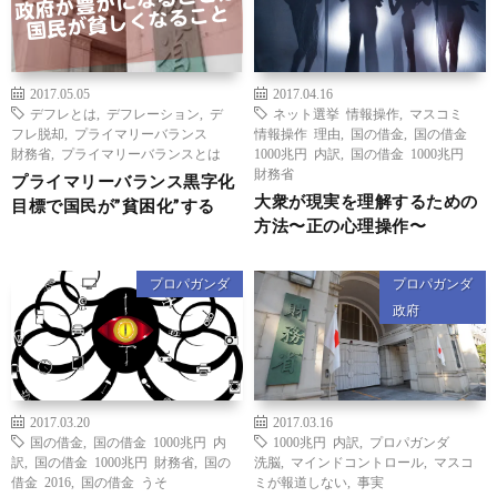
2017.05.05
2017.04.16
デフレとは
,
デフレーション
,
デ
ネット選挙 情報操作
,
マスコミ
フレ脱却
,
プライマリーバランス
情報操作 理由
,
国の借金
,
国の借金
財務省
,
プライマリーバランスとは
1000兆円 内訳
,
国の借金 1000兆円
財務省
プライマリーバランス黒字化
大衆が現実を理解するための
目標で国民が”貧困化”する
方法〜正の心理操作〜
プロパガンダ
プロパガンダ
政府
2017.03.20
2017.03.16
国の借金
,
国の借金 1000兆円 内
1000兆円 内訳
,
プロパガンダ
訳
,
国の借金 1000兆円 財務省
,
国の
洗脳
,
マインドコントロール
,
マスコ
借金 2016
,
国の借金 うそ
ミが報道しない
,
事実