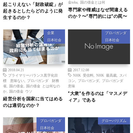
金toha
,
国の借金とは何
起こりえない「財政破綻」が
専門家や権威はなぜ間違える
起きるとしたらどのように発
のか？〜”専門的には”の罠〜
生するのか？
企業
プロパガンダ
日本社会
日本社会
2018.04.21
2017.12.08
プライマリーバランス黒字化目
NHK 受信料
,
NHK 最高裁
,
スパ
標 意味ない
,
プロパガンダ 財務
コン
,
プロパガンダ
,
プロパガンダ
省
,
国の借金
,
国の借金 とは何なの
意味
か
,
国の借金 ウソ
”大衆”を作るのは「マスメデ
経営分析を国家に当てはめる
ィア」である
のは適切なのか？
プロパガンダ
グローバリズム
日本社会