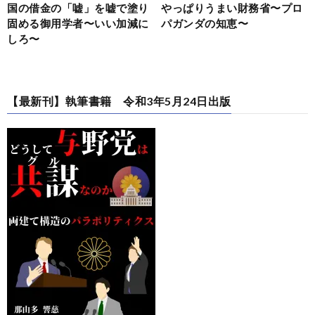
国の借金の「嘘」を嘘で塗り
やっぱりうまい財務省〜プロ
固める御用学者〜いい加減に
パガンダの知恵〜
しろ〜
【最新刊】執筆書籍 令和3年5月24日出版