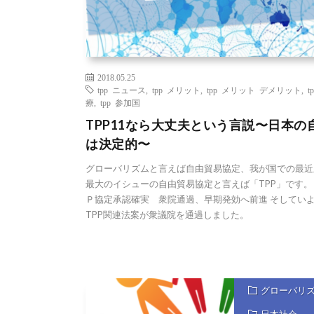
2018.05.25
tpp ニュース
,
tpp メリット
,
tpp メリット デメリット
,
t
療
,
tpp 参加国
TPP11なら大丈夫という言説〜日本の
は決定的〜
グローバリズムと言えば自由貿易協定、我が国での最近
最大のイシューの自由貿易協定と言えば「TPP」です。
Ｐ協定承認確実 衆院通過、早期発効へ前進 そしてい
TPP関連法案が衆議院を通過しました。
グローバリ