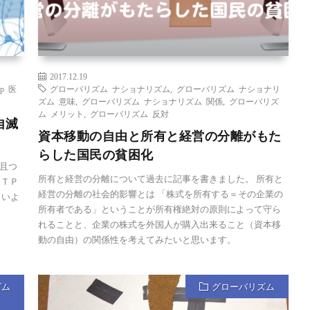
2017.12.19
pp 医
グローバリズム ナショナリズム
,
グローバリズム ナショナリ
ズム 意味
,
グローバリズム ナショナリズム 関係
,
グローバリズ
ム メリット
,
グローバリズム 反対
自滅
資本移動の自由と所有と経営の分離がもた
らした国民の貧困化
且つ
所有と経営の分離について過去に記事を書きました。 所有と
 ＴＰ
経営の分離の社会的影響とは 「株式を所有する＝その企業の
よいよ
所有者である」ということが所有権絶対の原則によって守ら
れることと、企業の株式を外国人が購入出来ること（資本移
動の自由）の関係性を考えてみたいと思います。
ズム
グローバリズム