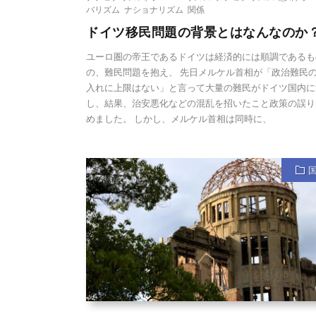
バリズム ナショナリズム 関係
ドイツ移民問題の背景とはなんなのか
ユーロ圏の帝王であるドイツは経済的には順調であるも
の、難民問題を抱え、 先日メルケル首相が「政治難民
入れに上限はない」と言って大量の難民がドイツ国内に
し、結果、治安悪化などの混乱を招いたこと政策の誤り
めました。 しかし、メルケル首相は同時に、