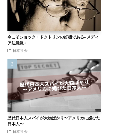
今こそショック・ドクトリンの好機である~メディ
ア注意報~
日本社会
歴代日本人スパイが大物ばかり〜アメリカに媚びた
日本人〜
日本社会