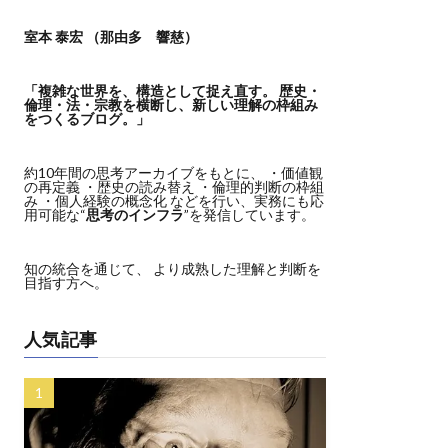
室本 泰宏 （那由多 響慈）
「複雑な世界を、構造として捉え直す。
歴史・
倫理・法・宗教を横断し、新しい理解の枠組み
をつくるブログ。」
約10年間の思考アーカイブをもとに、 ・価値観
の再定義 ・歴史の読み替え ・倫理的判断の枠組
み ・個人経験の概念化 などを行い、実務にも応
用可能な“
思考のインフラ
”を発信しています。
知の統合を通じて、 より成熟した理解と判断を
目指す方へ。
人気記事