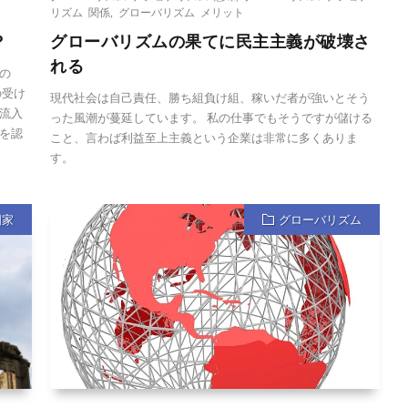
リズム 関係
,
グローバリズム メリット
？
グローバリズムの果てに民主主義が破壊さ
れる
の
の受け
現代社会は自己責任、勝ち組負け組、稼いだ者が強いとそう
流入
った風潮が蔓延しています。 私の仕事でもそうですが儲ける
を認
こと、言わば利益至上主義という企業は非常に多くありま
す。
国家
グローバリズム