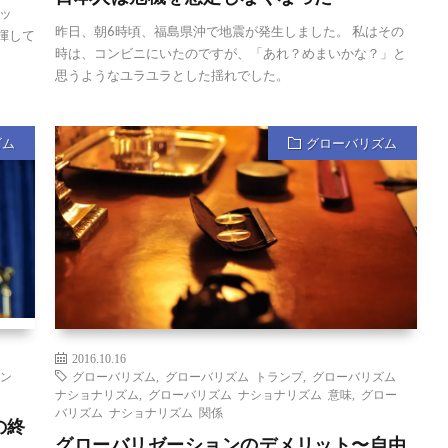
ッ
昨日、朝6時頃、福島県沖で地震が発生しました。 私はその
揮して
時は、コンビニにいたのですが、「あれ？めまいかな？」と
思うようなユラユラとした揺れでした。
ズム
グローバリズム
2016.10.16
ラン
グローバリズム
,
グローバリズム トランプ
,
グローバリズム
ナショナリズム
,
グローバリズム ナショナリズム 意味
,
グロー
バリズム ナショナリズム 関係
の終
グローバリゼーションのデメリット〜自由