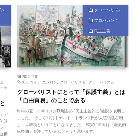
ズム
グローバリズム
プロパガンダ
民主主義
2017.02.01
ズム
,
911
,
NWO
,
エンロン
,
グローバリスト
,
グローバリズム
ショナ
グローバリストにとって「保護主義」とは
「自由貿易」のことである
と
昨年の夏、イギリスがEU離脱を”民主主義的に”離脱を表明し
り、い
ました。 そして12月ドナルド・トランプ氏が大統領選を制
ンは
し、大統領ということになりました。 確実に世界は「歴史的
こと
転換期」を迎えているんだろうと思います。
は世