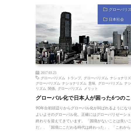
グローバリ
日本社会
2017.03.23
グローバリズム トランプ
,
グローバリズム ナショナリ
グローバリズム ナショナリズム 意味
,
グローバリズム ナ
リズム 関係
,
グローバリズム メリット
グローバル化で日本人が困った6つのこ
90年台初頭辺りからグローバル化が叫ばれるようにな
よいよそのグローバル化、正確にはグローバリゼーショ
終わりを迎えてきています。 「国境がないことは良い
だ」、「国境にこだわる時代は終わった」、「これから