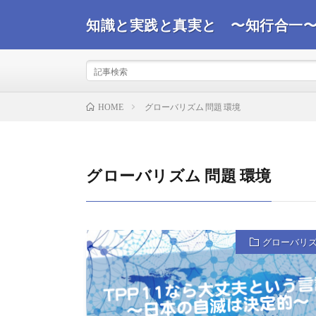
知識と実践と真実と 〜知行合一
事実を観て真実を探るコンサルタントが世界情勢を踏ま
ばと思います。
グローバリズム 問題 環境
HOME
グローバリズム 問題 環境
グローバリ