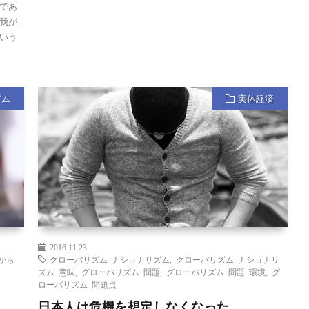
であ
我が
いう
ズム
実体経済
2016.11.23
歳から
グローバリズム ナショナリズム
,
グローバリズム ナショナリ
ズム 意味
,
グローバリズム 問題
,
グローバリズム 問題 環境
,
グ
ローバリズム 問題点
日本人は危機を想定しなくなった