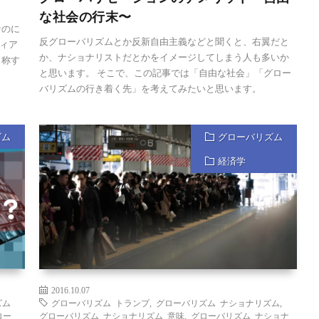
な社会の行末〜
なのに
反グローバリズムとか反新自由主義などと聞くと、右翼だと
ィア
か、ナショナリストだとかをイメージしてしまう人も多いか
と称す
と思います。 そこで、この記事では「自由な社会」「グロー
バリズムの行き着く先」を考えてみたいと思います。
ズム
グローバリズム
経済学
2016.10.07
ズム
グローバリズム トランプ
,
グローバリズム ナショナリズム
,
ロー
グローバリズム ナショナリズム 意味
,
グローバリズム ナショナ