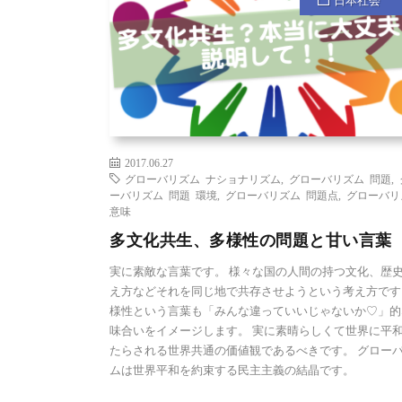
日本社会
2017.06.27
グローバリズム ナショナリズム
,
グローバリズム 問題
,
ーバリズム 問題 環境
,
グローバリズム 問題点
,
グローバリ
意味
多文化共生、多様性の問題と甘い言葉
実に素敵な言葉です。 様々な国の人間の持つ文化、歴
え方などそれを同じ地で共存させようという考え方です
様性という言葉も「みんな違っていいじゃないか♡」的
味合いをイメージします。 実に素晴らしくて世界に平
たらされる世界共通の価値観であるべきです。 グロー
ムは世界平和を約束する民主主義の結晶です。