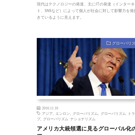
現代はテクノロジーの発達、主にITの発達（インターネ
ト、SNSなど）によって個人が社会に対して影響力を発
きているように見えます。
グローバリ
2016.11.10
アジア
,
エンロン
,
グローバリズム
,
グローバリズム ト
プ
,
グローバリズム ナショナリズム
アメリカ大統領選に見るグローバル化