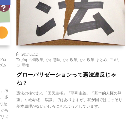
2017.05.12
グロ
ghq 占領政策
,
ghq 意味
,
ghq 政策
,
ghq 政策 まとめ
,
アメリ
ズム
カ 覇権
グローバリゼーションって憲法違反じゃ
ね？
史、考
憲法の柱である「国民主権」「平和主義」「基本的人権の尊
。 多
重」 いわゆる「常識」ではありますが、我が国ではこっそり
な意
基本原理がないがしろにされようとしています。
和がも
バリズ