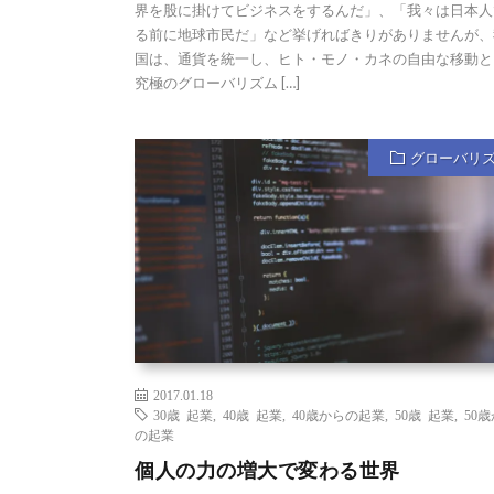
界を股に掛けてビジネスをするんだ」、「我々は日本人
る前に地球市民だ」など挙げればきりがありませんが、
国は、通貨を統一し、ヒト・モノ・カネの自由な移動と
究極のグローバリズム […]
グローバリ
2017.01.18
30歳 起業
,
40歳 起業
,
40歳からの起業
,
50歳 起業
,
50
の起業
個人の力の増大で変わる世界