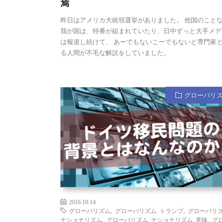
焉
昨日はアメリカ大統領選挙がありました。 他国のこと
我が国は、特番が組まれていたり、日中ずっと大手メデ
は報道し続けて、 あーでもないこーでもないと専門家
る人間が不毛な解説をしていました。
グローバリ
2016.10.14
グローバリズム
,
グローバリズム トランプ
,
グローバリ
ナショナリズム
,
グローバリズム ナショナリズム 意味
,
グ