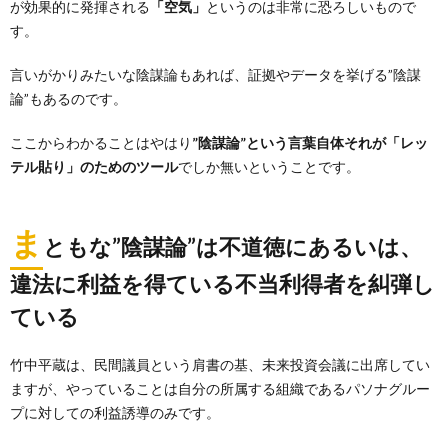
が効果的に発揮される
「空気」
というのは非常に恐ろしいもので
す。
言いがかりみたいな陰謀論もあれば、証拠やデータを挙げる”陰謀
論”もあるのです。
ここからわかることはやはり
”陰謀論”という言葉自体それが「レッ
テル貼り」のためのツール
でしか無いということです。
ま
ともな”陰謀論”は不道徳にあるいは、
違法に利益を得ている不当利得者を糾弾し
ている
竹中平蔵は、民間議員という肩書の基、未来投資会議に出席してい
ますが、やっていることは自分の所属する組織であるパソナグルー
プに対しての利益誘導のみです。