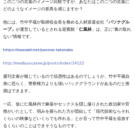
この二つの言葉のイメージ比較ですが、あなたはこの二つの言葉に
どのようなイメージの差異を感じますか？
他には、竹中平蔵が取締役会長を務める人材派遣会社
「パソナグル
ープ」
が運営しているとされる迎賓館「
仁風林
」は、正に”裏の取れ
ない”情報です。
https://maezaki.net/pasona-takenaka
http://media.yucasee.jp/posts/index/14122
週刊文春が報じているので信憑性はあるのでしょうが、竹中平蔵自
身に恐らく、警察権力よりも強いバックグラウンドがあるのだと推
測はできます。
一応、仮に仁風林内で麻薬やセックスを隠し撮りされた政治家や官
僚がいたとして、弱みを握られた方が団結して「現代技術ならそれ
くらいの映像などいくらでも作れる」とか言って竹中平蔵を追放す
るくらいのことはできそうなものです。