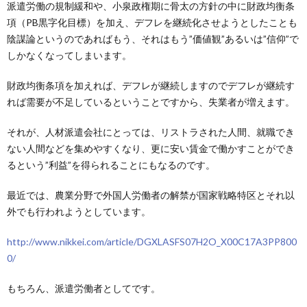
派遣労働の規制緩和や、小泉政権期に骨太の方針の中に財政均衡条
項（PB黒字化目標）を加え、デフレを継続化させようとしたことも
陰謀論というのであればもう、それはもう”価値観”あるいは”信仰”で
しかなくなってしまいます。
財政均衡条項を加えれば、デフレが継続しますのでデフレが継続す
れば需要が不足しているということですから、失業者が増えます。
それが、人材派遣会社にとっては、リストラされた人間、就職でき
ない人間などを集めやすくなり、更に安い賃金で働かすことができ
るという”利益”を得られることにもなるのです。
最近では、農業分野で外国人労働者の解禁が国家戦略特区とそれ以
外でも行われようとしています。
http://www.nikkei.com/article/DGXLASFS07H2O_X00C17A3PP800
0/
もちろん、派遣労働者としてです。