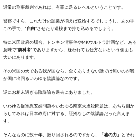
通常の刑事裁判であれば、有罪に足るレベルということです。
警察ですら、これだけの証拠が揃えば送検するでしょうし、あの手
この手で、”
自白
”させたり送検まで持ち込めるでしょう。
特に米国政府の場合、トンキン湾事件やMKウルトラ計画など、ある
意味で”
前科者
”でありますから、疑われても仕方ないという側面も
大いにあります。
その米国の犬である我が国なら、全くありえない話では無いのが我
が国に出回るいわゆる陰謀論なのです。
逆にお粗末過ぎる陰謀論も過去にありました。
いわゆる従軍慰安婦問題やいわゆる南京大虐殺問題は、あちら側か
らしてみれば日本政府に対する、証拠なしの陰謀論だった言えま
す。
そんなものに数十年、振り回されるのですから、
「嘘の力」
とそれ