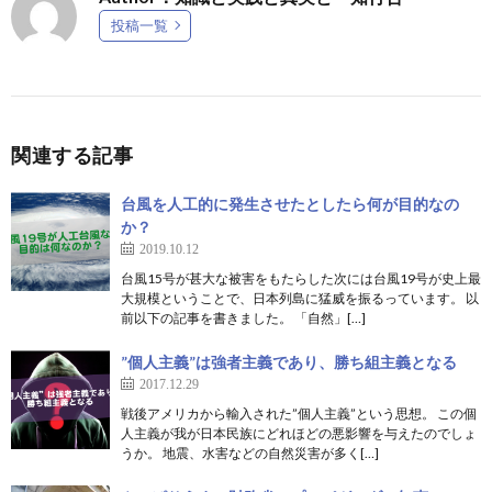
投稿一覧
関連する記事
台風を人工的に発生させたとしたら何が目的なの
か？
2019.10.12
台風15号が甚大な被害をもたらした次には台風19号が史上最
大規模ということで、日本列島に猛威を振るっています。 以
前以下の記事を書きました。 「自然」[…]
”個人主義”は強者主義であり、勝ち組主義となる
2017.12.29
戦後アメリカから輸入された”個人主義”という思想。 この個
人主義が我が日本民族にどれほどの悪影響を与えたのでしょ
うか。 地震、水害などの自然災害が多く[…]