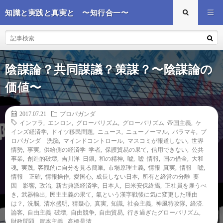
知識と実践と真実と 〜知行合一〜
陰謀論？共同謀議？策謀？〜陰謀論の
価値〜
2017.07.21
プロパガンダ
インフラ
,
エンロン
,
グローバリズム
,
グローバリズム 帝国主義
,
ケ
インズ経済学
,
ドイツ移民問題
,
ニュース
,
ニューノーマル
,
バラマキ
,
プ
ロパガンダ 洗脳
,
マインドコントロール
,
マスコミが報道しない
,
世界
情勢
,
事実
,
供給側の経済学 学者
,
保護貿易の果て
,
信用できない
,
公共
事業
,
創造的破壊
,
吉川洋 日銀
,
和の精神
,
嘘
,
嘘 情報
,
国の借金
,
大和
魂
,
実践
,
客観的に自分を見る簡単
,
市場原理主義
,
情報 真実
,
情報 嘘
,
情報 正確
,
情報操作
,
愛国心
,
成長しない日本
,
所有と経営の分離 要
因 影響
,
政治
,
新古典派経済学
,
日本人
,
日米安保終焉
,
正社員を雇うべ
き
,
武器輸出
,
民主主義の果て
,
氣という漢字戦後に気に変更した理由
は？
,
洗脳
,
清水盛明
,
猜疑心
,
真実
,
知識
,
社会主義
,
神風特攻隊
,
経済.
論客
,
自由主義 破壊
,
自由競争
,
自由貿易
,
行き過ぎたグローバリズム
,
財政問題
,
資本主義
,
高橋是清