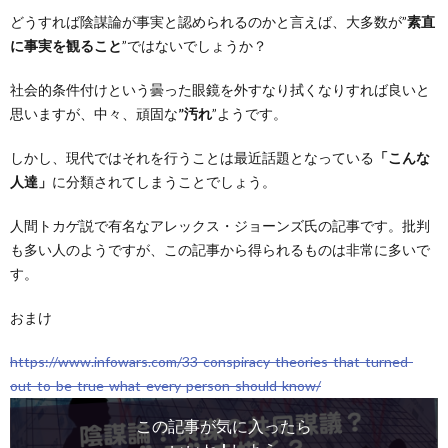
どうすれば陰謀論が事実と認められるのかと言えば、大多数が”
素直
に事実を観ること
”ではないでしょうか？
社会的条件付けという曇った眼鏡を外すなり拭くなりすれば良いと
思いますが、中々、頑固な
”汚れ
”ようです。
しかし、現代ではそれを行うことは最近話題となっている
「こんな
人達」
に分類されてしまうことでしょう。
人間トカゲ説で有名なアレックス・ジョーンズ氏の記事です。批判
も多い人のようですが、この記事から得られるものは非常に多いで
す。
おまけ
https://www.infowars.com/33-conspiracy-theories-that-turned-
out-to-be-true-what-every-person-should-know/
この記事が気に入ったら