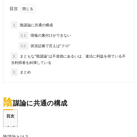
目次
1.
陰謀論に共通の構成
1.1.
情報の裏付けができない
1.2.
状況証拠で言えば”クロ”
2.
まともな”陰謀論”は不道徳にあるいは、違法に利益を得ている不
当利得者を糾弾している
3.
まとめ
陰
謀論に共通の構成
目次
陰謀論とは？